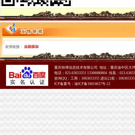
重庆代理记帐|重庆财务|重庆财务公司-重庆市渝北区赢缘代理记账
财务公司重庆财务公司重庆齐齐财务公司_志趣网
重庆财务代理公司-重庆财务代理厂家-|必途重庆财务代理公司排行榜
【重庆渝北区财务服务企业名录_渝北区财务服务公司页】-搜了网
重庆涪陵财务公司-顺企网重庆涪陵页
重庆代理公司记账,重庆财务咨询,重庆*办一般纳税人认定-重庆林霞
重庆财务公司总经理招聘-重庆欧萌资产管理有限公司-592招聘网|job
友情链接：
自助添加
重庆预算管理咨询重庆财务管理咨询公司重庆预算管理咨询公司重庆预
重庆财务管理咨询重庆财务管理咨询公司重庆预算管理咨询重庆预算管
重庆哪一家财务公司好,我们公司想请个代帐会计？_搜问问
重庆兢昕财务咨询有限公司
重庆帅博信息技术有限公司 地址：重庆渝中区大坪
电话：023-63653351 13368080804 传真：023-6365
圈子-重庆机电集团财务公司获批筹建
咨询QQ：工商：1063653355 进出口权：1063653355
重庆能投集团财务公司获批筹建-搜狐滚动
ICP备案号：渝ICP备16014637号-12
重庆*办一般纳税人,重庆*办工商注册,重庆会计代帐-重庆林霞财务
【2017年重庆欣渝财务代理有限公司（欣渝财务代理）新招聘信息_
重庆财务公司
重庆梁庆财务咨询有限公司
麦积财务【官网】,会计代账,记账,重庆工商代办注册
重庆富莱尔企业管理咨询有限公司-重庆公司注册.重庆财务代账
重庆代理记帐|重庆财务公司|重庆文秋财务咨询有限公司|重庆工商代办
重庆会计公司,重庆财务公司,重庆代帐公司-重庆衡融财务咨询有限