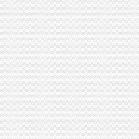
重庆代办营业执照_重庆工商代办_重庆公司注册选重庆鑫祺财务公司
德代理记账|成都税务代理记账|重庆会记代理|德工商注册代理|重
重庆财务,重庆财务会计,重庆财务代理公司-城际分类
【重庆财务咨询公司】-中国服务网
重庆家民企财务公司——力帆集团财务公司正式开业-搜狐滚动
重庆财务/审计企业名录_重庆财务/审计公司页–重庆58同城企业名录
重庆通渝财务管理有限公司|代理记账|工商代理|税收策划
圈子-重庆家民企财务公司——力帆集团财务公司正式开业
重庆市南岸区财政局关于重庆轩慕财务咨询有限公司申请代理记账许可
重庆家企业集团财务公司获准筹建
重庆市能投财务公司获批筹建_网易新闻
重庆较给力,较的财务公司-重庆58同城
重庆家民企财务公司——力帆集团财务公司正式开业_网易新闻
【重庆财务公司渝中区财务公司】价格_厂家_图片-Hc360慧聪网
重庆代理记帐|重庆财务|重庆财务公司-重庆市渝北区赢缘代理记账
财务公司重庆财务公司重庆齐齐财务公司_志趣网
重庆财务代理公司-重庆财务代理厂家-|必途重庆财务代理公司排行榜
【重庆渝北区财务服务企业名录_渝北区财务服务公司页】-搜了网
重庆涪陵财务公司-顺企网重庆涪陵页
重庆代理公司记账,重庆财务咨询,重庆*办一般纳税人认定-重庆林霞
重庆财务公司总经理招聘-重庆欧萌资产管理有限公司-592招聘网|job
重庆预算管理咨询重庆财务管理咨询公司重庆预算管理咨询公司重庆预