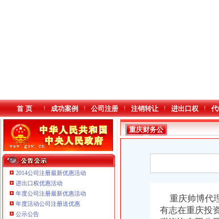
首 页
成功案例
公司注册
注销转让
进出口权
代
重庆财务公
司
2014公司注册最新优惠活动
进出口权优惠活动
年度公司注册最新优惠活动
本站导航
重庆帅博代理
年度活动公司注册送优惠
有志在重庆投
公示公告