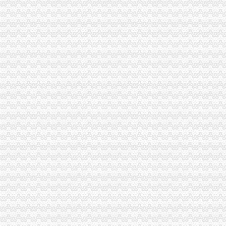
重庆财务公司重庆会计公司重庆代账（帐）公司重庆会计师事务所
中国·重庆市能源投资集团公司
重庆财务公司招聘|重庆财务公司佳人气雇主排名（排行榜）|2017
重庆财务公司-顺企网重庆页
重庆一诺财务管理有限公司
重庆富莱尔企业管理咨询有限公司-重庆公司注册.重庆财务代账
【官网】,服务热线：156-8363-6688,财务代账公司,重庆代办
重庆梁庆财务咨询有限公司
麦积财务【官网】,会计代账,记账,重庆工商代办注册
重庆工商注册|重庆工商代办公司|重庆财务公司|重庆代理记账|重庆哈
重庆圜镒财务管理有限公司-圜镒财务-重庆圜镒财务-重庆财务管理公司-
重庆立瑞财务管理有限公司
重庆正青禾财务咨询有限公司--专业财务外包服务机构|代理记账|代理记
重庆代理记帐|重庆财务公司|重庆文秋财务咨询有限公司|重庆工商代办
重庆会计公司,重庆财务公司,重庆代帐公司-重庆衡融财务咨询有限
重庆工商代办电话价格-重庆营业执照代办-重庆注册公司-重庆巧蓉财务
重庆代理记账报税公司,重庆工商注册代办营业执照,重庆财务顾问
重庆代办营业执照,重庆工商代办,重庆注册公司,重庆代理记账,
重庆潜硕财务管理有限公司-重庆潜硕财务管理咨询有限公司
重庆麦积财务管理有限公司-页
重庆渝贤财务管理有限公司招聘信息_电话_地址-智联招聘