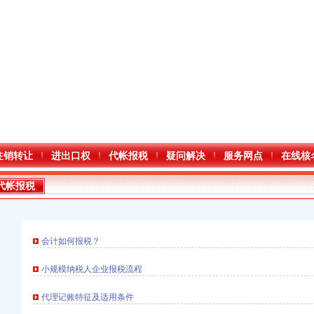
注销转让
进出口权
代帐报税
疑问解决
服务网点
在线核
代帐报税
会计如何报税？
小规模纳税人企业报税流程
口权)
进出口权）
代理记账特征及适用条件
万 （增资）