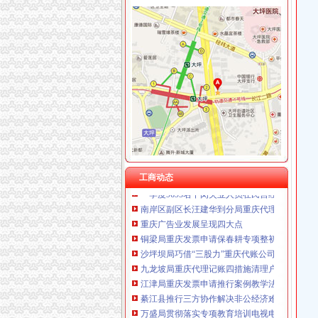
工商动态
城口局全面启动“四大一重点”重庆代理记账工作
巫溪局重庆公司注销尖山所建立农村商品质量
綦江局推行五项措施加集贸市重庆分公司注册
沙坪坝局提出加基层规范化建设应着力从树立“
彭水局重庆分公司注册公开选调干部努力提高
秀山局突出六项重点狠抓“五一”重庆代理记账
石柱局重庆代理记账四项措施规范莼菜收购秩
沙坪坝局“五字”重庆公司注销要求谋划“解放思
工商动态
一季度9695名下岗失业人员在民营经济领域再
南岸区副区长汪建华到分局重庆代理记账现场
重庆广告业发展呈现四大点
铜梁局重庆发票申请保春耕专项整初战告捷
沙坪坝局巧借“三股力”重庆代账公司推进农产
九龙坡局重庆代理记账四措施清理户外广告成
江津局重庆发票申请推行案例教学法培训取得
綦江县推行三方协作解决非公经济难问题
万盛局贯彻落实专项教育培训电视电话会议精力
大足局坚持“五加、五坚持、五严”重庆公司注