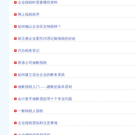
企业报税时需要哪些资料
网上报税程序
如何确认企业应交纳税种？
安全宣长效机制
场监管
新注册企业委托代理记账报税的好处
四种意识”重庆发票申请上下功夫
代办税务登记
选人用人公信度
市场监管
香港公司做帐报税
序
想、扩大开放”大讨论活动
如何建立适合企业的帐务系统
就业 申办企业热增高
办公解决问题
做帐报税入门——建帐的基本原则
会计新手做帐需处理十个专业问题
品商标培育发展
效显著
一般纳税人报税
实效
企业报税需知和注意事项
求“四个突破”重庆发票申请
销确保专项教育培训效果