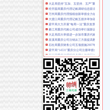
经开园局重庆代理记账调研信息获北部新区管
万州局重庆代理报税创新举措全力做好就业再
大渡口局重庆代理记账五措并举加基层工商队
梁平局大力开展“每周一法”重庆发票申请活动
綦江局重庆代账公司成功举行届新设企业业主
大足局四大举措进一步加市重庆代账公司场主
巫溪局重庆公司注销从三方面提高数据质量
石柱局重庆财务公司五项措施2007年度企业年
梁平局“14531”重庆分公司注册举措全力推进
万州局重庆代理报税多层次构建区域商标格局
合川局重庆分公司注册六项举措提高企业年检
南川区工商分局重庆进出口权与区供销社联合
九龙坡局石坪桥所围绕“一二三”重庆财务公司
经检总队从三个方面抓好奥运期间维稳工作
北碚局重庆分公司注册五大举措切实贯彻区领
经开园局重庆代理报税三项措施着力解决汽车
市重庆代账公司局企业处不断推出新举措认真
合川局重庆进出口权建立销人员个人信息库
南川局重庆公司注销六项措施化商业贿赂理工
江北局认真贯彻全市重庆代账公司工商局长座
市重庆发票申请局召开全市工商系统公平交易