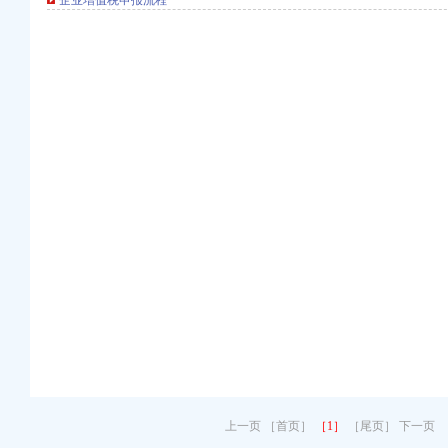
企业增值税申报流程
委会领导批示
就业工作
伍素质建设
培训会
体信用分类监管工作
检工作见成效
食品示范店建设
壮大三峡库区经济
率收效明显
造农村安全放心消费工程
进一步完善流通领域商品质量监测制度
导批示
消费投诉
落实整改措施
作
谈会精
上一页 ［首页］
［1］
［尾页］ 下一页
工作会