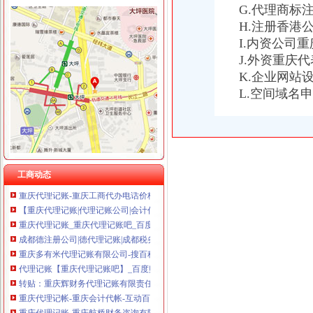
重庆傲志众达投资咨询有限责任公司 渝九1000万 （增资）
G.代理商标
重庆臣夫商贸有限公司 （执照专让）
H.注册香港
重庆卿倾商贸有限责任公司 渝江100万 （工商注册）
重庆代理记账
I.内资公司
重庆国洪体育设施有限公司
成都代理记账咨询重庆代理记账费用
J.外资重庆
重庆星竣贸易有限责任公司 渝中100万 （进出口权）
重庆信昂代理记账有限公司
重庆海谛升进出口贸易有限公司 渝北100万 （进出口权）
K.企业网站
页-重庆社保代办|重庆江北执照代办|重庆代理记帐|重庆财务咨询--023
重庆奕欣锦诚商贸有限公司 渝九50万 （工商注册）
L.空间域名
重庆代理记账||重庆日昌昇财务咨询有限公司
重庆信同广告有限公司 渝沙50万 （工商注册）
【重庆代理记账财务代理代办营业执照】重庆营业执照代办,价格,
重庆三虹房地产营销策划有限公司
【重庆代理记账_重庆代理记账公司】-重庆百姓网
重庆公司注册|重庆注册公司|重庆代理记账|重庆工商注册代办|重庆代理
【重庆会计_重庆财务_重庆代理记账】-重庆百姓网
【58同城】重庆代理记账_重庆代理记账公司
工商动态
重庆代理记账-重庆工商代办电话价格-重庆营业执照代办-重庆注册公司-
【重庆代理记账|代理记账公司|会计代理记账】-重庆赶集网
重庆代理记账_重庆代理记账吧_百度贴吧
成都德注册公司|德代理记账|成都税务代理记账|重庆会记代理|德
重庆多有米代理记账有限公司-搜百科
代理记账【重庆代理记账吧】_百度贴吧
转贴：重庆辉财务代理记账有限责任公司_重庆代理记账吧_百度贴吧
重庆代理记帐-重庆会计代帐-互动百科
重庆代理记账-重庆航桥财务咨询有限公司