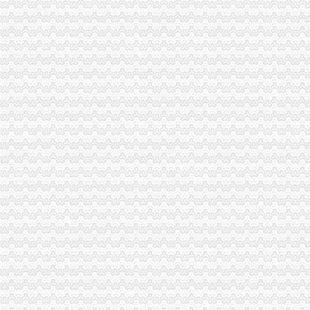
重庆代理记账_代理企业记账_代理记账价格-重庆腾冉财务咨询有限公司
重庆树人会计师事务所-重庆公司注册|重庆代理记账|重庆商标申请|合
重庆公司代办|重庆营业执照代办|重庆代理记账|重庆公司注册|重庆公司
重庆代理记账||重庆日昌昇财务咨询有限公司
重庆代理记账公司,重庆代办公司注册,重庆公司注册代理,重庆工
重庆工商代办_重庆代理记账_重庆公司注册-重庆橙柚青工商咨询有限
重庆代理记账_江北公司注册_九龙坡公司注册_沙坪坝公司注册_南岸公
重庆代理记帐|重庆财务公司|重庆文秋财务咨询有限公司|重庆工商代办
重庆代理记帐_重庆工商代办_重庆工商注册就找禾税科技
重庆代理记账服务-机构与组织
重庆代理记账代办公司一般多少钱-直辖市重庆会计审计信息
重庆代理记账_重庆工商代办_重庆公司注册代办_重庆商标注册-重庆巧
在重庆注册一家代理记账公司,需要什么条件_百度知道
重庆代理记账的优势
重庆代理记账为你提供优质的服务-重庆58同城
重庆代理记帐_重庆代理做帐-重庆易登网
重庆代理记账公司-重庆代理记账厂家-|必途重庆代理记账公司排行榜
如何找到专业的重庆代理记账公司-直辖市重庆其他服务信息
【重庆代理记账年检_代理记账年检费用_代理记账注册年检】-重庆赶
【重庆会计代理记账公司】价格_厂家_图片-Hc360慧聪网
【重庆代理记账|重庆代理记账公司】-重庆58分类网
重庆代理记账工资是几百？_百度知道