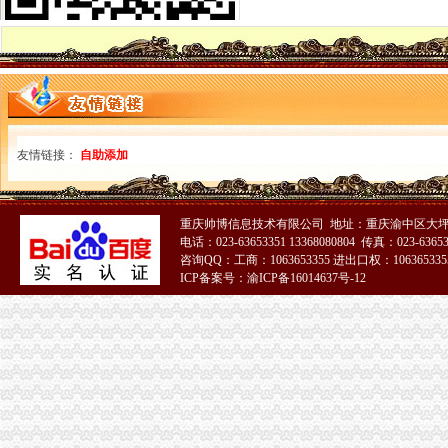
重庆代理记账为你提供优质的服务-重庆58同城
重庆代理记帐_重庆代理做帐-重庆易登网
重庆代理记账公司-重庆代理记账厂家-|必途重庆代理记账公司排行榜
如何找到专业的重庆代理记账公司-直辖市重庆其他服务信息
【重庆代理记账年检_代理记账年检费用_代理记账注册年检】-重庆赶
【重庆会计代理记账公司】价格_厂家_图片-Hc360慧聪网
【重庆代理记账|重庆代理记账公司】-重庆58分类网
友情链接：
自助添加
重庆代理记账工资是几百？_百度知道
重庆代理记账_志趣网
重庆代理记账价格行-久久信息网
重庆帅博信息技术有限公司 地址：重庆渝中区大坪
重庆代理记账专业会计招聘|重庆代理记账专业会计职位信息汇总|代理
电话：023-63653351 13368080804 传真：023-6365
【重庆代理记账服务|重庆代理记账服务网】-重庆天下信息网
咨询QQ：工商：1063653355 进出口权：1063653355
重庆代理记账服务价格|拓宇供|重庆代理记账服务价格多少
ICP备案号：渝ICP备16014637号-12
【重庆代理记帐网】-重庆百姓网
【重庆代理记帐服务请来电咨询】价格_厂家_图片-Hc360慧聪网
重庆代理记账
成都代理记账咨询重庆代理记账费用
重庆信昂代理记账有限公司
页-重庆社保代办|重庆江北执照代办|重庆代理记帐|重庆财务咨询--023
重庆代理记账||重庆日昌昇财务咨询有限公司
【重庆代理记账财务代理代办营业执照】重庆营业执照代办,价格,