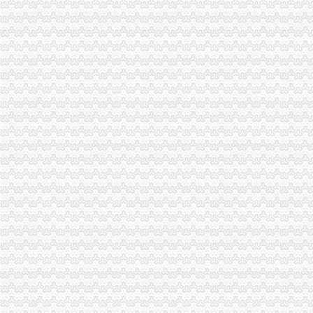
重庆各区财务会计代理记账报税服务,申请一般纳税人.-重庆58同城
重庆全城低价代理记账报税150-久久信息网
重庆代理记帐公司浅谈记账报税需要注意哪些问题_soulseo_新浪博客
代理重庆全市营业执照、代账报税、服务周到-爱喇叭网
重庆税务代理_重庆财税代理-重庆易登网
【无地址注册重庆公司营业执照代办代理记账报税注销公司】重
重庆财税疑难：重庆代理记帐报税300元起—重庆聚宝财务-重庆爱问
重庆低价代理记账报税选汇聚财务_志趣网
【重庆代办公司执照||个体户执照||记帐报税】-江北五里店易登网
会计代理记账报税公司找哪家_重庆代理记账税务_天天新闻网-每天为
重庆代理记账：企业策划咨询（代理记账报税工商年报等）-重庆爱问
代理重庆分公司注册,代理记账报税-广州58同城
【代理重庆主城区工商营业执证、代账报税、服务周到】南岸区兼
重庆云网客分享代理记账报税服务的流程-信息服务
重庆会计代理记帐、重庆财务税务咨询、重庆税务登记|纳税申报、重庆
重庆代理公司记账,重庆公司代帐报税,重庆会计代帐,重庆会计公
22_重庆代理记账,重庆工商注册,代理记账报税_重庆恒茂投资管理有
北京会计记账公司哪家快_重庆代理报税记账哪家_天天新闻网-健康
重庆江北会计代理记账报税流程-青海新闻网
重庆荣昌区办税服务_荣昌区代理办税_代理记账公司_会计师事务所--
重庆代办公司执照||加工厂执照||个体户执照||记帐报税【今日推荐网-重