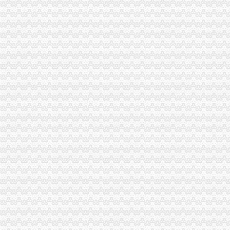
22_重庆代理记账,重庆工商注册,代理记账报税_重庆恒茂投资管理有
重庆代理记账报税公司,重庆工商注册代办营业执照,重庆财务顾问
重庆哪里可以代理报税_志趣网
重庆代理公司建账,重庆代理公司记账,重庆代理纳税申报,重庆会计
重庆代理记账报税流程-商务服务-绍兴E网
【全重庆代理公司注册、记账报税疑难解决为您省钱省心重庆工商代
重庆工商*办,重庆公司财税代理,重庆*办公司注册,重庆代账报税-
【重庆会计代理记账公司_会计代理记账收费_会计代理记账报税】-重
【全重庆代理公司注册、记账报税、疑难解决为您省钱省心】-渝中渝
全重庆代理公司注册、记账报税、疑难解决为您省钱省心_志趣网
【代理重庆全市营业执证、代账报税、服务周到】-九龙坡石桥铺易登网
【重庆代理记账、代表报税,财务代办】价格_厂家_图片-Hc360慧聪网
重庆代理记账公司_财务代理_做帐报税-重庆慢牛工商咨询有限公司
重庆纳税申报：代账报税、公司注册、工商代理、变更、执照年检。-
重庆代理记账：代理注册公司,做帐,报税-重庆爱问分类
重庆记账报税_代理记账报税_做账报税流程费用-多有米
重庆云网客告诉你会计代理财务报税有哪些内容-信息服务
重庆工商注册代理,重庆*办公司注册,重庆公司财税代理,重庆代账
【重庆代理新、分公司注册、代理记账报税】-巴南鱼洞易登网
重庆低的价代理记账报税仅需149元起-直辖市重庆会计审计信息
重庆云网客讲解会计代理财务报税服务内容-信息服务
重庆全城低价代理记账报税真心实惠-直辖市重庆专利服务信息