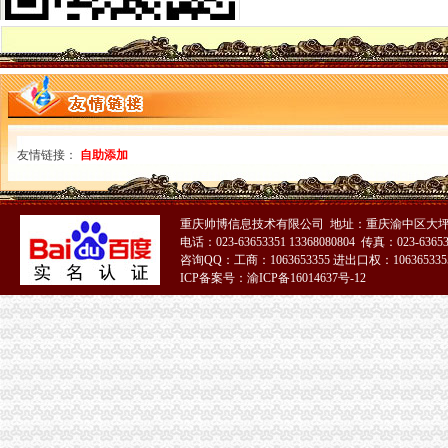
重庆云网客分享代理记账报税服务的流程-信息服务
重庆会计代理记帐、重庆财务税务咨询、重庆税务登记|纳税申报、重庆
重庆代理公司记账,重庆公司代帐报税,重庆会计代帐,重庆会计公
22_重庆代理记账,重庆工商注册,代理记账报税_重庆恒茂投资管理有
北京会计记账公司哪家快_重庆代理报税记账哪家_天天新闻网-健康
重庆江北会计代理记账报税流程-青海新闻网
重庆荣昌区办税服务_荣昌区代理办税_代理记账公司_会计师事务所--
友情链接：
自助添加
重庆代办公司执照||加工厂执照||个体户执照||记帐报税【今日推荐网-重
重庆公司财务代理,重庆公司财务外包,重庆代理纳税申报,重庆*办
重庆代办香港海外公司年检报税24小时登记-重庆58同城
重庆代办英国公司年检报税_志趣网
重庆帅博信息技术有限公司 地址：重庆渝中区大坪
【重庆报税物流园区一日游报关代理】价格_厂家_图片-Hc360慧聪网
电话：023-63653351 13368080804 传真：023-6365
咨询QQ：工商：1063653355 进出口权：1063653355
【重庆低价代理记账报税选汇聚财务】-中国服务网
ICP备案号：渝ICP备16014637号-12
代理做账事务所半年价格_重庆会计代理记账报税公司_新闻-天天新闻网
重庆会计做帐公司找哪家_长沙代理报税记账服务_天天新闻网-每天为
重庆合川、北碚、铜梁代理记账报税一般多少钱？_百度知道
重庆代理报税
重庆税务代理_重庆财税代理-重庆易登网
重庆财税疑难：重庆代理记帐报税300元起—重庆聚宝财务-重庆爱问
【全重庆代理公司注册、记账报税、疑难解决为您省钱省心】-渝中渝
重庆工商注册代理,重庆*办公司注册,重庆公司财税代理,重庆代账