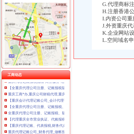
G.代理商标
H.注册香港
I.内资公司
重庆代理报税
J.外资重庆
重庆税务代理_重庆财税代理-重庆易登网
K.企业网站
重庆财税疑难：重庆代理记帐报税300元起—重庆聚宝财务-重庆爱问
【全重庆代理公司注册、记账报税、疑难解决为您省钱省心】-渝中渝
L.空间域名
重庆工商注册代理,重庆*办公司注册,重庆公司财税代理,重庆代账
22_重庆代理记账,重庆工商注册,代理记账报税_重庆恒茂投资管理有
重庆代理记账报税公司,重庆工商注册代办营业执照,重庆财务顾问
重庆哪里可以代理报税_志趣网
重庆代理公司建账,重庆代理公司记账,重庆代理纳税申报,重庆会计
工商动态
重庆代理记账报税流程-商务服务-绍兴E网
【全重庆代理公司注册、记账报税疑难解决为您省钱省心重庆工商代
重庆工商*办,重庆公司财税代理,重庆*办公司注册,重庆代账报税-
【重庆会计代理记账公司_会计代理记账收费_会计代理记账报税】-重
【全重庆代理公司注册、记账报税、疑难解决为您省钱省心】-渝中渝
全重庆代理公司注册、记账报税、疑难解决为您省钱省心_志趣网
【代理重庆全市营业执证、代账报税、服务周到】-九龙坡石桥铺易登网
【重庆代理记账、代表报税,财务代办】价格_厂家_图片-Hc360慧聪网
重庆代理记账公司_财务代理_做帐报税-重庆慢牛工商咨询有限公司
重庆纳税申报：代账报税、公司注册、工商代理、变更、执照年检。-