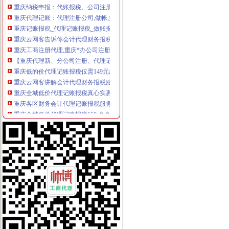
重庆代理记账：代理注册公司,做帐,报税-重庆爱问分类
重庆记账报税_代理记账报税_做账报税流程费用-多有米
重庆云网客告诉你会计代理财务报税有哪些内容-信息服务
重庆工商注册代理,重庆*办公司注册,重庆公司财税代理,重庆代账
【重庆代理新、分公司注册、代理记账报税】-巴南鱼洞易登网
重庆低的价代理记账报税仅需149元起-直辖市重庆会计审计信息
重庆云网客讲解会计代理财务报税服务内容-信息服务
重庆全城低价代理记账报税真心实惠-直辖市重庆专利服务信息
重庆各区财务会计代理记账报税服务,申请一般纳税人.-重庆58同城
重庆全城低价代理记账报税150-久久信息网
重庆代理记帐公司浅谈记账报税需要注意哪些问题_soulseo_新浪博客
代理重庆全市营业执照、代账报税、服务周到-爱喇叭网
重庆税务代理_重庆财税代理-重庆易登网
【无地址注册重庆公司营业执照代办代理记账报税注销公司】重
重庆财税疑难：重庆代理记帐报税300元起—重庆聚宝财务-重庆爱问
重庆低价代理记账报税选汇聚财务_志趣网
【重庆代办公司执照||个体户执照||记帐报税】-江北五里店易登网
会计代理记账报税公司找哪家_重庆代理记账税务_天天新闻网-每天为
重庆代理记账：企业策划咨询（代理记账报税工商年报等）-重庆爱问
代理重庆分公司注册,代理记账报税-广州58同城
【代理重庆主城区工商营业执证、代账报税、服务周到】南岸区兼