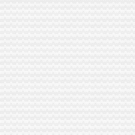
重庆公司财务代理,重庆公司财务外包,重庆代理纳税申报,重庆*办
重庆代办香港海外公司年检报税24小时登记-重庆58同城
重庆代办英国公司年检报税_志趣网
【重庆报税物流园区一日游报关代理】价格_厂家_图片-Hc360慧聪网
【重庆低价代理记账报税选汇聚财务】-中国服务网
代理做账事务所半年价格_重庆会计代理记账报税公司_新闻-天天新闻网
重庆会计做帐公司找哪家_长沙代理报税记账服务_天天新闻网-每天为
重庆合川、北碚、铜梁代理记账报税一般多少钱？_百度知道