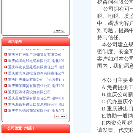
税咨询有限公
重庆臣夫商贸有限公司 （执照专让）
公司拥有可一
重庆卿倾商贸有限责任公司 渝江100万 （工商注册）
税、地税、质
重庆国洪体育设施有限公司
中，竭诚为客
重庆星竣贸易有限责任公司 渝中100万 （进出口权）
难问题，提高
重庆海谛升进出口贸易有限公司 渝北100万 （进出口权）
持与信任。
重庆奕欣锦诚商贸有限公司 渝九50万 （工商注册）
成功案例
重庆信同广告有限公司 渝沙50万 （工商注册）
本公司建立规
重庆三虹房地产营销策划有限公司
密制度、安全
重庆鸽牌电线电缆有限公司 渝北10010万 (进出口权)
客户如对本公
重庆科发表面处理有限责任公司 渝北800万 （进出口权）
围内，我们愿
重庆傲志众达投资咨询有限责任公司 渝九1000万 （增资）
重庆臣夫商贸有限公司 （执照专让）
本公司主要业
重庆卿倾商贸有限责任公司 渝江100万 （工商注册）
A.免费提供
重庆国洪体育设施有限公司
重庆星竣贸易有限责任公司 渝中100万 （进出口权）
B.重庆公司
重庆海谛升进出口贸易有限公司 渝北100万 （进出口权）
C.代办重庆
重庆奕欣锦诚商贸有限公司 渝九50万 （工商注册）
D.重庆进出
重庆信同广告有限公司 渝沙50万 （工商注册）
E.协助一般
重庆三虹房地产营销策划有限公司
F.内资公司
公司位置（地图）
请发票、代交