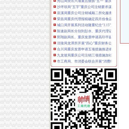
巫溪局重庆公司注销城厢二所化服务 大力帮扶
荣昌局重庆代理报税确定四月份食品快速检测
城口局开展系列活动隆重纪念“3.15”重庆分公
陈速副局长分别到彭水、重庆代理记账黔江、
郭翔副局长、重庆发票申请高印平副巡视员分
涪陵局龙潭所开展“四心”重庆财务公司工作服
合川局重庆发票申请五项措施推进依法行政成
九龙坡局重庆公司注销三项措施加社区建设构
市工商局、市消委会联合开展“消费维权贡献”
酉局突出“七抓”重庆公司注销深入开展“红盾护
渝中局重庆代账公司多措并举加大产品质量和
涪陵局以“六查”重庆财务公司为主要内容对城
永川局重庆财务公司加政务信息工作不放松
沙坪坝局重庆公司注销四措并举培育农村经纪
万州局重庆发票申请三项措施做好央视3.15晚
经开区局重庆进出口权三方面入手推进年检工
奉节局会同部门联合开展3.15节前市重庆发票
高新园局登记管理科获市2008年度“巾帼文明
渝北局在区委、重庆分公司注册区年度目标考
工商所搭台企业唱戏渝中局重庆代理报税较场口工
开县局提高行政执法质量突出五个“坚决落实”