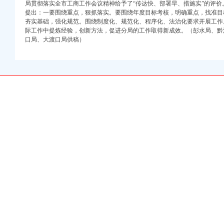
局贯彻落实全市工商工作会议精神给予了“传达快、部署早、措施实”的评
困难群众就业再就业
提出：一要围绕重点，狠抓落实。要围绕年度目标考核，明确重点，找准目
四大重点
夯实基础，强化规范。围绕制度化、规范化、程序化、法治化要求开展工作
际工作中提炼经验，创新方法，促进分局的工作取得新成效。（彭水局、黔
司注册国际消费者权益保护日
口局、大渡口局供稿）
酉、秀山、开县、城口和大渡口局督查调研工作
别到九龙坡、渝北、经开园、潼南、铜梁、梁平、垫江、高新区和经开区局督查调研工
务弱势群体造群众满意工商
效明显
建和谐社区
重庆财务公司评选活动
农”保春耕活动
食品安全监管
区集贸市场开展暗访督查
人
会现场申诉举报处理工作
作
申请场检查取得实效
岗”重庆公司注销荣誉称号
核中获一等
商所积创新3.15宣活动形式
重庆公司注销