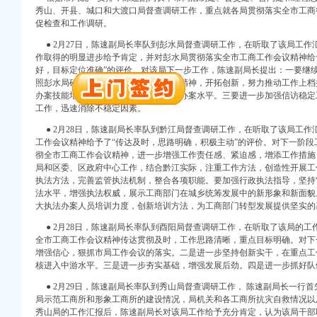
万 （增资）
秀山、开县、城口和大渡口局督查调研工作，重点就各局贯彻落实全市工商
促检查和工作调研。
注册）
● 2月27日，陈速副局长率队到彭水局督查调研工作，在听取了该局工作汇
作取得的明显进步给予肯定，并对彭水局贯彻落实全市工商工作会议精神给
口权）
好，目标定位准确”的评价。对该局下一步工作，陈速副局长提出：一要继
进出口权）
照彭水局确定的2008年工作思路，振奋精神，开拓创新，努力推动工作上
册）
办案技能培训，全面提升干部队伍执法办案水平。三要进一步加强信访稳定
工作，迅速消除不稳定因素。
● 2月28日，陈速副局长率队到黔江局督查调研工作，在听取了该局工作
口权)
工作会议精神给予了“传达及时，思路明确，积极主动”的评价。对下一阶
进出口权）
彻全市工商工作会议精神，进一步增强工作责任感、紧迫感，增添工作措施
万 （增资）
局和区委、区政府中心工作，结合黔江实际，注重工作方法，创造性开展工
执法方法，完善监管执法机制，整合各项职能。要加强行政执法指导，坚持“
法水平，增强执法权威，展示工商部门在城乡统筹发展中的新形象和新面貌
注册）
大执法办案人员培训力度，创新培训方法，为工商部门转型发展提供坚实的
口权）
● 2月28日，陈速副局长率队到酉阳局督查调研工作，在听取了该局的工
进出口权）
全市工商工作会议精神传达贯彻及时，工作思路清晰，重点目标明确。对下
增强信心，狠抓市局工作会议的落实。二是进一步坚持创新实干，在重点工作
册）
核进入中游水平。三是进一步夯实基础，增强发展后劲。四是进一步抓好队
● 2月29日，陈速副局长率队到秀山局督查调研工作， 陈速副局长一行
局示范工商所和形象工商所的建设情况，局机关和各工商所抗灾自救情况以及
秀山局的工作汇报后，陈速副局长对该局工作给予充分肯定，认为该局干部