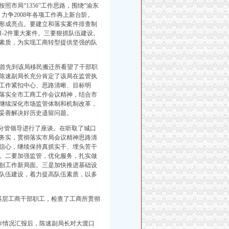
市局“1356”工作思路，围绕“渝东
力争2008年各项工作再上新台阶。
形成亮点。要建立和落实案件排查制
-2件重大案件。三要狠抓队伍建设。
素质，为实现工商转型提供坚强的队
行首先到该局移民搬迁所看望了干部职
陈速副局长充分肯定了该局在监管执
的工作紧扣中心、思路清晰、目标明
落实全市工商工作会议精神，结合市
继续深化市场监管体制和机制改革，
妥善解决好历史遗留问题。
府分管领导进行了座谈。在听取了城口
务实，贯彻落实市局会议精神思路清
信心，继续保持真抓实干、埋头苦干
务。二要加强监管，优化服务，扎实做
创工作新局面。三是加快推进基础设
队伍建设，着力提高队伍素质，以多
基层工商干部职工，检查了工商所贯彻
作情况汇报后，陈速副局长对大渡口