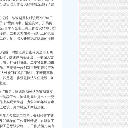
行政管理工作会议精神情况进行了督
报后，陈速副局长对该局2007年工
予了“思路清晰、措施具体、开局良
续认真学习全市工商工作会议精神，按
档提速。二要大力加强干部职工的执法
工作力度，深入开展稳定隐患的摸排
汇报后，对黔江局贯彻落实全市工商
段工作，陈速副局长提出：一要深入贯
，努力打好翻身战。二要紧紧围绕市
作。三要进一步创新市场监管和行政
人性化”和“柔性”执法，不断提高执
。四是进一步强化执法队伍建设，加
基础。
作汇报后，陈速副局长认为该局落实
一阶段工作，陈速副局长提出：一要
上实现新跨越，力争2008年综合考
伍建设，努力树立工商新形象。
首先深入各基层工商所，分别检查了该
2008年的工作开展情况。在听取了
职工思想认识统一，工作措施扎实有