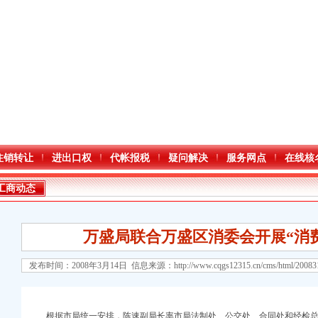
注销转让
进出口权
代帐报税
疑问解决
服务网点
在线核
工商动态
万盛局联合万盛区消委会开展“消
发布时间：2008年3月14日 信息来源：
http://www.cqgs12315.cn/cms/html/2008
口权)
进出口权）
根据市局统一安排，陈速副局长率市局法制处、公交处、合同处和经检总