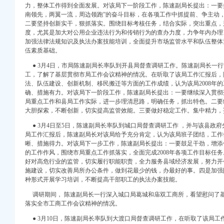
力，整体工作得到全面发展。对该局下一阶段工作，陈速副局长提出：一要按照
南领先，两翼一流，周边领跑”的奋斗目标，在各项工作中抓提前、争主动，
二要坚持创新实干，狠抓落实。围绕目标考核任务，结合实际，突出重点，
度，尤其是加大对公用企业违法行为和传销行为的查办力度，力争年内办理1
加强法律法规知识及执法办案技能培训，全面提升市场监管水平和队伍整体
品商标培育发展
伍素质基础。
电节能工作要求
● 3月4日，市局陈速副局长率队到开县局督查调研工作。陈速副局长一
工，了解了基层贯彻市局工作会议精神的情况。在听取了该局工作汇报后，
作
法、队伍建设、创新机制、移民搬迁等方面的工作成绩，认为该局2008年
确、措施有力。对该局下一阶段工作，陈速副局长提出：一要继续深入贯彻
品经营户建好购货台帐
局重点工作和县局工作实际，进一步理清思路，明确任务，抓出特色。二要
升“光工商”形象
大胆探索，不断创新，切实提高监管效能。三要做好稳定工作。集中精力，
组织赈灾物资送往灾区
● 3月4日至5日，陈速副局长率队到城口局督查调研工作 ，并与该县政
系服务机制
局工作汇报后，陈速副局长对该局给予充分肯定，认为该局班子团结，工作
晰、措施得力。对该局下一步工作，陈速副局长提出：一要鼓足干劲，增添
活动受好评
的工作作风，围绕市局重点工作抓落实，全面完成2008年各项工作目标任
四川灾区的重庆代理报税援助工作
好对高危行业的监管，切实履行职能职责，全力服务县域经济发展，努力开
施建设，切实改善局所办公条件，做到花最少的钱，办最好的事。四是加强
援震救灾
种形式开展学习培训，不断提高干部职工的执法办案技能。
培训
调研期间， 陈速副局长一行深入城口局葛城和庙双工商所，看望慰问了
群众监督
落实全市工商工作会议精神的情况。
市场监管
● 3月10日，陈速副局长率队到大渡口局督查调研工作，在听取了该局工
想、扩大开放”大讨论活动