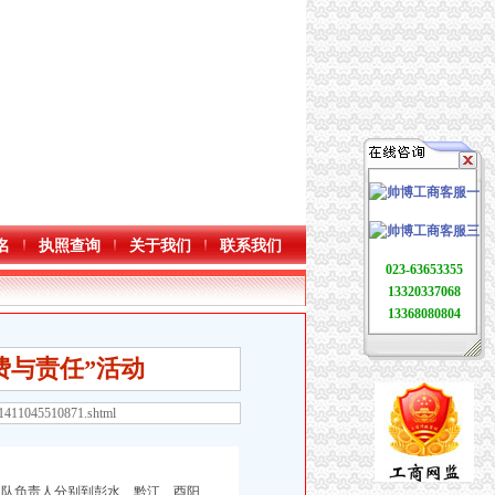
名
执照查询
关于我们
联系我们
023-63653355
13320337068
13368080804
费与责任”活动
31411045510871.shtml
队负责人分别到彭水、黔江、酉阳、