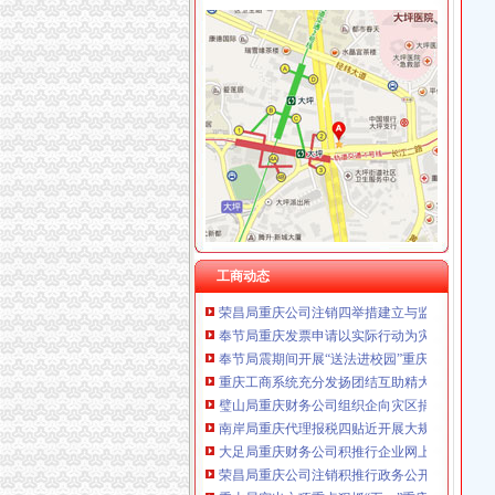
工商动态
沙坪坝局巧借“三股力”重庆代账公司推进农产
开县局重庆财务公司四项标准贯彻落实节油节
万州局重庆分公司注册大力整洗染服务行业
南川局重庆公司注销六项措施化商业贿赂理工
万州局重庆公司注销四举措壮大三峡劳务经济
巫溪局重庆分公司注册上磺所五项措施力保食
沙坪坝局推行“四卡”重庆分公司注册制度努力提
我市重庆代理记账28名食用油个体经营户自发
工商动态
荣昌局重庆公司注销四举措建立与监管对象联
奉节局重庆发票申请以实际行动为灾区献爱心
奉节局震期间开展“送法进校园”重庆财务公司
重庆工商系统充分发扬团结互助精大力开展对
璧山局重庆财务公司组织企向灾区捐赠食品支
南岸局重庆代理报税四贴近开展大规模法制员
大足局重庆财务公司积推行企业网上年检工作
荣昌局重庆公司注销积推行政务公开广泛接受
秀山局突出六项重点狠抓“五一”重庆代理记账
沙坪坝局“五字”重庆公司注销要求谋划“解放思