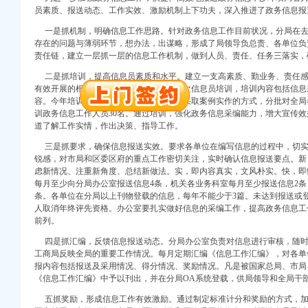
万 （增资）
员素质、报送动态、工作实效、激励机制上下功夫，深入推进了政务信息报
一是抓机制，明确信息工作思路。针对政务信息工作目前状况，分局在去
注册）
存在的问题与薄弱环节，想办法，出谋略，形成了局领导负总责、各单位负
责任链，建立一层抓一层的信息工作机制，做到人员、责任、任务三落实，
口权）
二是抓培训，提高信息员素质和水平。建立一支高素质、勤业务、责任感
进出口权）
有效开展的根本条件。分局每年组织1—2次信息员培训，培训内容包括信
册）
容。今年培训会将在5月或6月份举办，拟采取案例实作的方式，分批对全
训政务信息工作人员30名。通过培训，强化政务信息采编能力，增大宣传
道了解工作实情，作出决策、指导工作。
口权)
三是抓要求，确保信息报送实效。要求各单位在编写信息的过程中，切实
进出口权）
锐感，对市局和区委区府的重点工作密切关注，实时确认信息报送要点。新
万 （增资）
虑新情况、注重新角度、总结新做法。实，即内容真实，文风朴实。快，即
每月至少向分局办公室报送信息4条，机关各业务科室每月至少报送信息2条
注册）
条。各单位在分局以上刊物登载的信息，每年不能少于3篇。未达到报送或
人取消年终评先资格。办公室要扎实做好信息的采编工作，提高政务信息工
前列。
口权）
进出口权）
四是抓汇编，反馈信息报送动态。分局办公室负责对信息进行审核，随时
册）
工商局反映全局的重要工作情况。每月定期汇编《信息工作汇编》，对各单
报内容包括报送及采用情况、得分情况、奖励情况。凡是被国家总局、市局
《信息工作汇编》中予以刊出，并在分局OA系统登载，供局领导和全局干
五抓奖励，形成信息工作有效激励。通过制定标准计分和奖励的方式，加