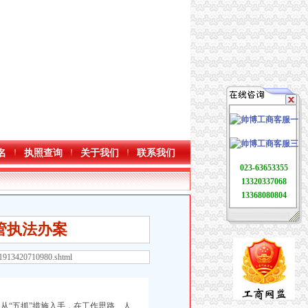
名
执照查询
关于我们
联系我们
023-63653355
13320337068
13368080804
管执法办案
31913420710980.shtml
“五抓”措施入手，在工作思路、人