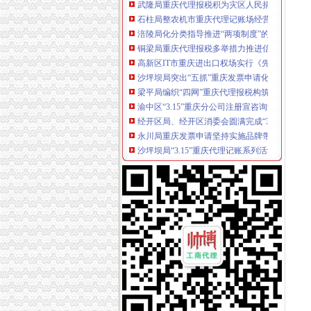
石柱局整农机市重庆代理记账场经营秩序取得
涪陵局化分类指导推进“两项制度”的重庆代理
铜梁局重庆代理报税多举措力推进信用信息建
高新区IT市重庆进出口权场实行《先行赔付制
沙坪坝局突出“五抓”重庆发票申请化政务信息
梁平局编织“四网”重庆代理报税构筑食品安全
渝中区“3.15”重庆分公司注册宣咨询活动圆满结
经开区局、经开区消委会圆满完成“3.15”重庆
永川局重庆发票申请坚持实施品牌带动战略推
沙坪坝局“3.15”重庆代理记账系列活动活动呈
万州局重庆代理记账六措并举狠抓宣教工作
武隆消委筑起农村消费维权防火墙
《重庆市重庆进出口权有限责任公司股权出质
全系统“红盾护农”重庆财务公司农资保春耕活
市局领导出席北碚区“消费与责任”重庆代理报
秀山局“3.15”重庆分公司注册宣活动呈现出大亮
云局重庆发票申请突出四个点开展3.15活动
南川局突出五大重点认真开展“3.15”重庆发票
忠县局重庆分公司注册形式多样开展3.15宣活动
石柱局认真开展“3．15”重庆发票申请宣咨询活
双桥局重庆代理报税积开展3.15宣活动