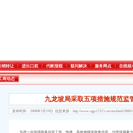
注销转让
进出口权
代帐报税
疑问解决
服务网点
在线核
工商动态
九龙坡局采取五项措施规范监
发布时间：2008年3月19日 信息来源：
http://www.cqgs12315.cn/cms/html/2008
口权)
进出口权）
为进一步加强政务信息工作，快捷、高效地报送政务信息，沙坪坝局着力从