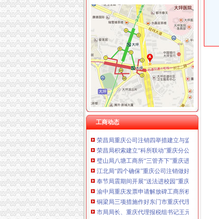
工商动态
开县局重庆财务公司四项标准贯彻落实节油节
城口局全面启动“四大一重点”重庆代理记账工作
巫溪局重庆公司注销从三方面提高数据质量
铜梁局重庆公司注销四个方面抓好奥运期间安
合川局重庆进出口权建立销人员个人信息库
南川局重庆公司注销六项措施化商业贿赂理工
南局重庆代理报税办结三起股权出质登记为企业融
市重庆分公司注册局认真部署奥运火炬递赞助
工商动态
荣昌局重庆公司注销四举措建立与监管对象联
荣昌局积索建立“科所联动”重庆分公司注册机制
璧山局八塘工商所“三管齐下”重庆进出口权对
江北局“四个确保”重庆公司注销做好灾后食品
奉节局震期间开展“送法进校园”重庆财务公司
渝中局重庆发票申请解放碑工商所积造工商巡
铜梁局三项措施作好东门市重庆代理记账场震
市局局长、重庆代理报税组书记王元楷率队到
武隆局重庆代理报税积为灾区人民捐款捐物