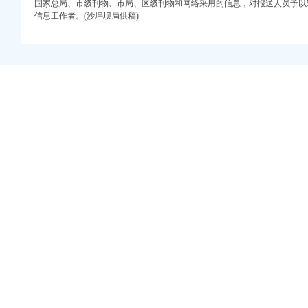
国家总局、市级刊物、市局、区级刊物和网络采用的信息，对报送人员予以5
信息工作者。(沙坪坝局供稿)
电节能工作要求
全稳定工作
作
资1416万元
商广告宣及市场工作
系服务机制
市场秩序实施有效监管
安全工作
活动受好评
逻车流动岗哨
救灾工作
北碚局东所了解灾