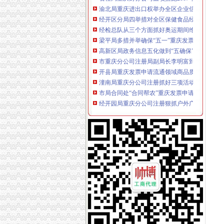
经开区分局四举措对全区保健食品经营企业开
经检总队从三个方面抓好奥运期间维稳工作
梁平局多措并举确保“五一”重庆发票申请市场
高新区局政务信息五化做到“五确保”重庆财务
市重庆分公司注册局副局长李明富到沙坪坝局
开县局重庆发票申请流通领域商品质量监管初
潼南局重庆分公司注册抓好三项活动启动2008
市局合同处“合同帮农”重庆发票申请片区座谈
经开园局重庆分公司注册狠抓户外广告监管取
梁平举办“4.26”重庆财务公司世界知识产权日
南岸局注册登记科荣获市级“巾帼文明岗”重庆
大渡口局严把“四关”重庆代账公司化节日市场
长寿局四措并举加房屋装修市重庆代账公司场
万州区局重庆分公司注册六个围绕化产品质量
高新园局重庆代理记账四措并举化高速公路户
九龙坡局重庆代理报税六条措施保春耕生产
潼南局重庆代理记账四项措施关心基层工商所
酉局李溪所化“五.一”重庆代理记账节前市场安
北碚局重庆财务公司缙云所五坚持狠抓职能转
城口局三措并举化节日市重庆分公司注册场监
巫溪局重庆代理报税四举措力推进政务信息工