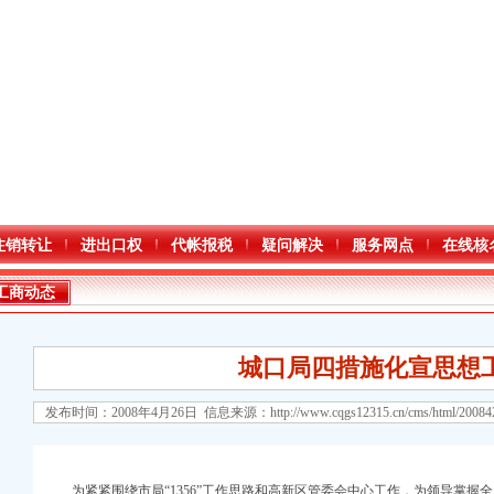
注销转让
进出口权
代帐报税
疑问解决
服务网点
在线核
工商动态
城口局四措施化宣思想
发布时间：2008年4月26日 信息来源：
http://www.cqgs12315.cn/cms/html/2008
口权)
进出口权）
为紧紧围绕市局“1356”工作思路和高新区管委会中心工作，为领导掌握