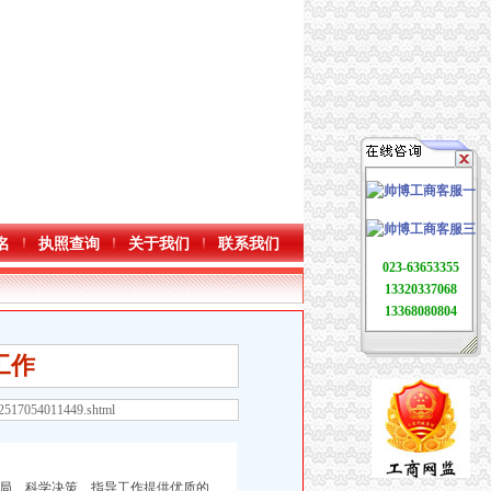
名
执照查询
关于我们
联系我们
023-63653355
13320337068
13368080804
工作
42517054011449.shtml
全局、科学决策、指导工作提供优质的