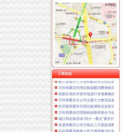
工商动态
开县局重庆财务公司四项标准贯彻落实节油节
璧山局重庆财务公司组织企向灾区捐赠食品支
巫溪局重庆公司注销城厢二所化服务 大力帮扶
新修订的重庆代理记账《沙坪坝区驰名商标著
大渡口局重庆代理报税采取五项举措着力提高
沙坪坝局巧借“三股力”重庆代账公司推进农产
沙坪坝局构建“早发现—监管—严规范”重庆分
开县局重庆公司注销五项措施加快职能转型步
工商动态
綦江县推行三方协作解决非公经济难问题
万州局重庆代理记账提醒消费者购买进口服装
高新区局对月饼市场进行专项整确保“两节”重
万州局重庆分公司注册大力整洗染服务行业
经开园局重庆代理记账调研信息获北部新区管
万州局重庆代理报税创新举措全力做好就业再
城口局全面启动“四大一重点”重庆代理记账工作
巫溪局重庆公司注销从三方面提高数据质量
石柱局重庆财务公司五项措施2007年度企业年
渝北局重庆进出口权举办全区企业信用体系建