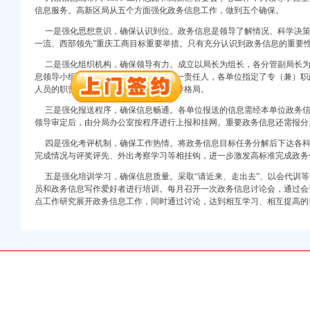
万 （增资）
信息服务。高新区局从五个方面强化政务信息工作，做到五个确保。
注册）
一是强化思想意识，确保认识到位。政务信息是领导了解情况、科学决策
一流、西部领先”重庆工商目标重要举措。只有充分认识到政务信息的重要
口权）
二是强化组织机构，确保领导有力。成立以局长为组长，各分管副局长为
进出口权）
息领导小组，局、科、所主要领导为第一责任人，各单位指定了专（兼）职
册）
人员的职责，做到全局抓，抓全局的领导格局。
三是强化报送程序，确保信息畅通。各单位报送的信息需经本单位政务信
领导审定后，由分局办公室按程序进行上报和挂网。重要政务信息还需报分
口权)
四是强化考评机制，确保工作热情。将政务信息目标任务分解后下达各科
进出口权）
完成情况与评奖评先、外出考察学习等相挂钩，进一步激发高标准完成政务
万 （增资）
五是强化培训学习，确保信息质量。采取“请近来、走出去”、以会代训等
注册）
员和政务信息写作爱好者进行培训。每月召开一次政务信息讨论会，通过会
点工作研究展开政务信息工作，同时通过讨论，达到相互学习、相互提高的
口权）
进出口权）
册）