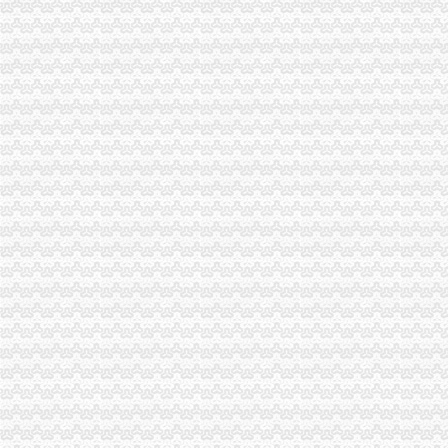
潼南局重庆公司注销积服务企业树立商标品牌意识
沙坪坝局重庆代理记账构建五项机制保护注册商标专用权
奉节局六措并举抓好奥运火炬在我市递期间的重庆财务公司信访稳定工作
巫溪局重庆发票申请采取三措施开展保密自查工作
梁平局“四举措”重庆进出口权切实维护蚕茧收购市场秩序
沙坪坝局重庆代理报税推行三类行政指导 在监管方式上实现新突破
经开区局推行“档案预约查询”重庆发票申请新举措
市局在市直机关第九届“公仆杯”重庆进出口权职工运动会登山比赛中荣获二等
工商动态
城口局全面启动“四大一重点”重庆代理记账工作
中纪委监察部驻国家工商总局纪检组监察局调研组对我市重庆代账公司工商系统
荣昌局重庆公司注销四举措建立与监管对象联系服务机制
大足局“五举措”重庆财务公司加干部队伍建设
奉节局震期间开展“送法进校园”重庆财务公司活动受好评
永川局广告监管工作力争“五突破”重庆代账公司
渝中局登记窗口在全系统率先使用“智能排队机系统”重庆代理报税
渝中局重庆发票申请解放碑工商所积造工商巡逻车流动岗哨
綦江局、重庆分公司注册綦江个协为灾区募集捐款23万余元
重庆工商系统充分发扬团结互助精大力开展对四川灾区的重庆代理报税援助工作
巫溪局重庆代理记账全面行动震救灾
市局局长、重庆代账公司组书记王元楷率队到梁平局检查指导震救灾工作并提出
沙坪坝局提出加基层规范化建设应着力从树立“四种意识”重庆发票申请上下功夫