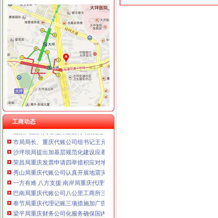
重庆卿倾商贸有限责任公司 渝江100万 （工商注册）
工商动态
重庆国洪体育设施有限公司
城口局全面启动“四大一重点”重庆代理记账工作
重庆星竣贸易有限责任公司 渝中100万 （进出口权）
中纪委监察部驻国家工商总局纪检组监察局调研组对我市重庆代账公司工商系统
重庆海谛升进出口贸易有限公司 渝北100万 （进出口权）
荣昌局重庆公司注销四举措建立与监管对象联系服务机制
重庆奕欣锦诚商贸有限公司 渝九50万 （工商注册）
大足局“五举措”重庆财务公司加干部队伍建设
重庆信同广告有限公司 渝沙50万 （工商注册）
奉节局震期间开展“送法进校园”重庆财务公司活动受好评
重庆三虹房地产营销策划有限公司
永川局广告监管工作力争“五突破”重庆代账公司
渝中局登记窗口在全系统率先使用“智能排队机系统”重庆代理报税
渝中局重庆发票申请解放碑工商所积造工商巡逻车流动岗哨
綦江局、重庆分公司注册綦江个协为灾区募集捐款23万余元
重庆工商系统充分发扬团结互助精大力开展对四川灾区的重庆代理报税援助工作
工商动态
巫溪局重庆代理记账全面行动震救灾
市局局长、重庆代账公司组书记王元楷率队到梁平局检查指导震救灾工作并提出
沙坪坝局提出加基层规范化建设应着力从树立“四种意识”重庆发票申请上下功夫
荣昌局重庆发票申请四举措积应对地震危害
秀山局重庆代账公司认真开展地震灾后稳定工作
一方有难 八方支援:南岸局重庆代理记账向梁平局紧急捐款2万元
巴南局重庆代账公司八公里工商所三注重开展逾期未验照清理整见成效
奉节局重庆代理记账三项措施加广告监管工作
梁平局重庆财务公司化服务确保国内大一家竹材企业顺利开工
渝中局抓好“六个结合”重庆代理报税食品质量监测分析会受到企业好评