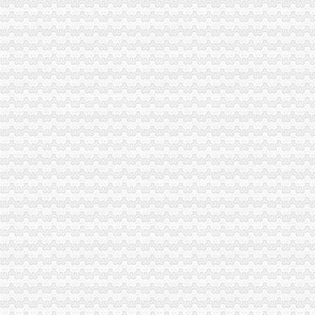
经检总队大力开展理商业贿赂专项工作成效明显
重庆市重庆发票申请工商系统电子商务监管座谈会在渝中分局召开
大足局重庆发票申请大力加信息公开工作
垫江局重庆分公司注册开展奥林匹克专用标志保护效果明显
市重庆发票申请局发出通知止利用震救灾名义发布商业广告
市重庆发票申请局12315综合指挥调度中心5月份受理况
璧山局积贯彻周伯华局长视察该局时提出的重庆代理记账工作要求
潼南局重庆公司注销积服务企业树立商标品牌意识
沙坪坝局重庆代理记账构建五项机制保护注册商标专用权
奉节局六措并举抓好奥运火炬在我市递期间的重庆财务公司信访稳定工作
巫溪局重庆发票申请采取三措施开展保密自查工作
梁平局“四举措”重庆进出口权切实维护蚕茧收购市场秩序
沙坪坝局重庆代理报税推行三类行政指导 在监管方式上实现新突破
经开区局推行“档案预约查询”重庆发票申请新举措
市局在市直机关第九届“公仆杯”重庆进出口权职工运动会登山比赛中荣获二等