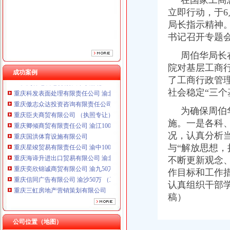
在国家工商总
立即行动，于
局长指示精神
书记召开专题
周伯华局长在
院对基层工商
成功案例
重庆鸽牌电线电缆有限公司 渝北10010万 (进出口权)
了工商行政管
重庆科发表面处理有限责任公司 渝北800万 （进出口权）
社会稳定“三个
重庆傲志众达投资咨询有限责任公司 渝九1000万 （增资）
重庆臣夫商贸有限公司 （执照专让）
为确保周伯华
重庆卿倾商贸有限责任公司 渝江100万 （工商注册）
施。一是各科
重庆国洪体育设施有限公司
况，认真分析
重庆星竣贸易有限责任公司 渝中100万 （进出口权）
与“解放思想，
重庆海谛升进出口贸易有限公司 渝北100万 （进出口权）
不断更新观念
重庆奕欣锦诚商贸有限公司 渝九50万 （工商注册）
重庆信同广告有限公司 渝沙50万 （工商注册）
作目标和工作
重庆三虹房地产营销策划有限公司
认真组织干部
重庆鸽牌电线电缆有限公司 渝北10010万 (进出口权)
稿）
重庆科发表面处理有限责任公司 渝北800万 （进出口权）
重庆傲志众达投资咨询有限责任公司 渝九1000万 （增资）
公司位置（地图）
重庆臣夫商贸有限公司 （执照专让）