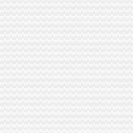
荣昌局重庆发票申请四举措积应对地震危害
秀山局重庆代账公司认真开展地震灾后稳定工作
一方有难 八方支援:南岸局重庆代理记账向梁平局紧急捐款2万元
巴南局重庆代账公司八公里工商所三注重开展逾期未验照清理整见成效
奉节局重庆代理记账三项措施加广告监管工作
梁平局重庆财务公司化服务确保国内大一家竹材企业顺利开工
渝中局抓好“六个结合”重庆代理报税食品质量监测分析会受到企业好评
经检总队积开展与区县局重庆公司注销执法办案协作初显成效
铜梁局重庆财务公司全面贯彻周伯华局长工作要求
北部新区工委委员、重庆发票申请管委会副主任王毅率队到高新区局检查指导工
潼南局开展文化市场联合执法为考生营造良好的重庆分公司注册环境
奉节局部门联合认真执行“限塑令”重庆代理报税
沙坪坝局抓好四方面工作加“端午节”重庆代理记账期间节日市场监管
江北局重庆代理记账认真贯彻落实国家工商总局周伯华局长讲话精
万州局开展专项整全面落实国家“限塑令”重庆公司注销效果初显
綦江局重庆代账公司布署震救灾志愿服务工作
市重庆代账公司局严格规范媒体殊商品和服务广告
綦江局确定农贸市场为“限塑”重庆代理记账监管重点区域
渝中局重庆代理记账积配合区开展火车站周边拆违工作
九龙坡局重庆代理记账大力推进电子商务监管工作
沙坪坝局立足“四要点”重庆财务公司着力构建新型政企关系