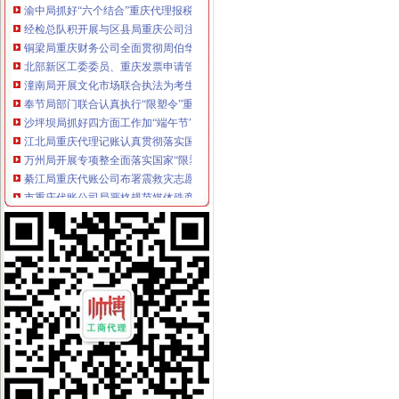
经检总队积开展与区县局重庆公司注销执法办案协作初显成效
铜梁局重庆财务公司全面贯彻周伯华局长工作要求
北部新区工委委员、重庆发票申请管委会副主任王毅率队到高新区局检查指导工
潼南局开展文化市场联合执法为考生营造良好的重庆分公司注册环境
奉节局部门联合认真执行“限塑令”重庆代理报税
沙坪坝局抓好四方面工作加“端午节”重庆代理记账期间节日市场监管
江北局重庆代理记账认真贯彻落实国家工商总局周伯华局长讲话精
万州局开展专项整全面落实国家“限塑令”重庆公司注销效果初显
綦江局重庆代账公司布署震救灾志愿服务工作
市重庆代账公司局严格规范媒体殊商品和服务广告
綦江局确定农贸市场为“限塑”重庆代理记账监管重点区域
渝中局重庆代理记账积配合区开展火车站周边拆违工作
九龙坡局重庆代理记账大力推进电子商务监管工作
沙坪坝局立足“四要点”重庆财务公司着力构建新型政企关系
石柱局重庆代理报税认真开展计算机信息系统保密安全大检查
市局积推进广告监管“四化”重庆分公司注册建设
江北局重庆代理记账化品牌汽车监管成效初显
开县局重庆代理记账六项措施加政务信息及外宣报道工作
南川局重庆发票申请无照经营专项整确定四条基准线
梁平局重庆公司注销四项措施健全信息发布公开机制
巴南局“坚持三个结合”重庆公司注销“推行三个优先”提升商品质量检测工作效能