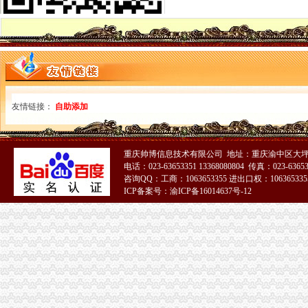
市重庆公司注销工商局召开我市工商系统电子商务监管座谈会
渝中局重庆代理记账召开造食品安全放心消费和诚信经营娱乐场所新闻发布会
巫山局重庆进出口权五项措施加政务信息和外宣工作
荣昌局重庆发票申请四举措建立健全信息发布公开机制
高新园局四措并举确保“商标品牌建设年”重庆代理报税有实效
綦江局三项措施解决群众映集贸市重庆财务公司场短斤少两问题初见成效
垫江局重庆代理记账全力维护蚕茧收购秩序保护农民利益
友情链接：
自助添加
奉节局着力于“三支持，三到位”重庆发票申请全力服务县域经济发展
巫溪城厢二所“三结合”重庆代理记账开展户外广告专项整
酉局与县环保局建立行之有效的重庆代理记账工作协作机制
永川局建立企业商标注册、使用及管理“一示、一议、一”重庆公司注销制度
重庆帅博信息技术有限公司 地址：重庆渝中区大坪
丰都局“五严”重庆分公司注册措施维护蚕茧收购市场秩序
电话：023-63653351 13368080804 传真：023-6365
咨询QQ：工商：1063653355 进出口权：1063653355
市重庆发票申请工商局召开我市工商系统电子商务监管座谈会
ICP备案号：渝ICP备16014637号-12
涪陵局重庆进出口权与农业局联合出台措施规范农民专业合作社登记工作
经检总队大力开展理商业贿赂专项工作成效明显
重庆市重庆发票申请工商系统电子商务监管座谈会在渝中分局召开
大足局重庆发票申请大力加信息公开工作
垫江局重庆分公司注册开展奥林匹克专用标志保护效果明显
市重庆发票申请局发出通知止利用震救灾名义发布商业广告
市重庆发票申请局12315综合指挥调度中心5月份受理况
璧山局积贯彻周伯华局长视察该局时提出的重庆代理记账工作要求