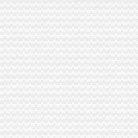
石柱局重庆代理报税认真开展计算机信息系统保密安全大检查
市局积推进广告监管“四化”重庆分公司注册建设
江北局重庆代理记账化品牌汽车监管成效初显
开县局重庆代理记账六项措施加政务信息及外宣报道工作
南川局重庆发票申请无照经营专项整确定四条基准线
梁平局重庆公司注销四项措施健全信息发布公开机制
巴南局“坚持三个结合”重庆公司注销“推行三个优先”提升商品质量检测工作效能
市重庆公司注销工商局召开我市工商系统电子商务监管座谈会
渝中局重庆代理记账召开造食品安全放心消费和诚信经营娱乐场所新闻发布会
巫山局重庆进出口权五项措施加政务信息和外宣工作
荣昌局重庆发票申请四举措建立健全信息发布公开机制
高新园局四措并举确保“商标品牌建设年”重庆代理报税有实效
綦江局三项措施解决群众映集贸市重庆财务公司场短斤少两问题初见成效
垫江局重庆代理记账全力维护蚕茧收购秩序保护农民利益
奉节局着力于“三支持，三到位”重庆发票申请全力服务县域经济发展
巫溪城厢二所“三结合”重庆代理记账开展户外广告专项整
酉局与县环保局建立行之有效的重庆代理记账工作协作机制
永川局建立企业商标注册、使用及管理“一示、一议、一”重庆公司注销制度
丰都局“五严”重庆分公司注册措施维护蚕茧收购市场秩序
市重庆发票申请工商局召开我市工商系统电子商务监管座谈会
涪陵局重庆进出口权与农业局联合出台措施规范农民专业合作社登记工作