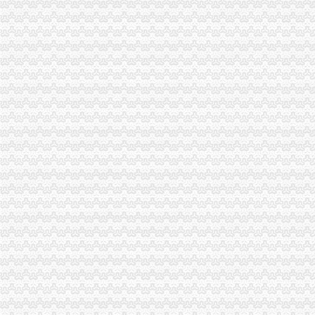
市局合同处“合同帮农”重庆发票申请片区座谈会在南川召开
经开园局重庆分公司注册狠抓户外广告监管取得明显成效
梁平举办“4.26”重庆财务公司世界知识产权日宣咨询活动
南岸局注册登记科荣获市级“巾帼文明岗”重庆公司注销称号
大渡口局严把“四关”重庆代账公司化节日市场监管
长寿局四措并举加房屋装修市重庆代账公司场监管
万州区局重庆分公司注册六个围绕化产品质量和食品安全工作
高新园局重庆代理记账四措并举化高速公路户外广告监管
九龙坡局重庆代理报税六条措施保春耕生产
潼南局重庆代理记账四项措施关心基层工商所干部
酉局李溪所化“五.一”重庆代理记账节前市场安全大检查
北碚局重庆财务公司缙云所五坚持狠抓职能转变力促新农村建设
城口局三措并举化节日市重庆分公司注册场监管
巫溪局重庆代理报税四举措力推进政务信息工作
沙坪坝局采取“四加”重庆财务公司措施构筑“四道防线” 保障农资市场秩序
我市重庆代账公司工商部门服务民企融资逾亿元
涪陵局重庆进出口权突出六项重点积开展合同帮农工作
江北局重庆代理记账加督查确保重点工作目标顺利完成
合川局重庆公司注销推出服务三峡移民五举措
大足局宝顶所开展专项检查确保节日期间旅游市重庆发票申请场消费安全
酉局重庆发票申请三项措施推进农民专业合作社实施商标品牌战略