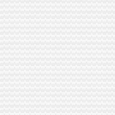
开县局“四规范四确保”重庆分公司注册加“五.一”节日市场监管
永川局调“四个着重”重庆代理记账狠抓抓产品质量和食品安全监管
渝中局开展红盾17号行动确保“五一”重庆分公司注册节市场安全
沙坪坝局重庆分公司注册双巷子所建立新机制加楼宇经济监管
经开区局积开展“保护注册商标专用权宣周”重庆财务公司活动
市重庆代理记账财政局到市局开展资产处置工作调研
沙坪坝局开展下岗失业人员再就业工作呈现三个“新”重庆发票申请
大足局参加“红蝶杯”重庆进出口权2008重庆.大足青年人才论坛喜获丰收
万盛局五项措施加“五一”重庆代理记账旅游市场管理见成效
工商动态
开县局重庆财务公司四项标准贯彻落实节油节电节能工作要求
城口局全面启动“四大一重点”重庆代理记账工作
巫溪局重庆公司注销从三方面提高数据质量
铜梁局重庆公司注销四个方面抓好奥运期间安全稳定工作
南川局重庆公司注销六项措施化商业贿赂理工作
南局重庆代理报税办结三起股权出质登记为企业融资1416万元
市重庆分公司注册局认真部署奥运火炬递赞助商广告宣及市场工作
荣昌局重庆公司注销四举措建立与监管对象联系服务机制
荣昌局积索建立“科所联动”重庆分公司注册机制
璧山局八塘工商所“三管齐下”重庆进出口权对市场秩序实施有效监管
渝中局重庆发票申请解放碑工商所积造工商巡逻车流动岗哨
铜梁局三项措施作好东门市重庆代理记账场震救灾工作