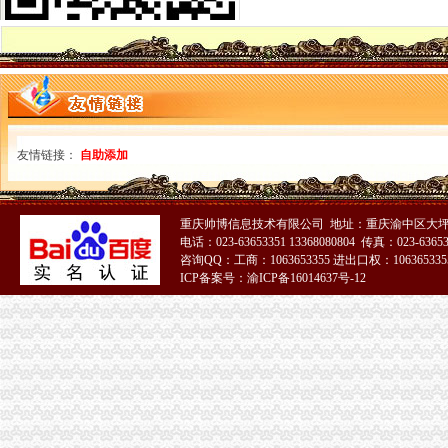
高新园局重庆代理记账四措并举化高速公路户外广告监管
九龙坡局重庆代理报税六条措施保春耕生产
潼南局重庆代理记账四项措施关心基层工商所干部
酉局李溪所化“五.一”重庆代理记账节前市场安全大检查
北碚局重庆财务公司缙云所五坚持狠抓职能转变力促新农村建设
城口局三措并举化节日市重庆分公司注册场监管
巫溪局重庆代理报税四举措力推进政务信息工作
友情链接：
沙坪坝局采取“四加”重庆财务公司措施构筑“四道防线” 保障农资市场秩序
自助添加
我市重庆代账公司工商部门服务民企融资逾亿元
涪陵局重庆进出口权突出六项重点积开展合同帮农工作
江北局重庆代理记账加督查确保重点工作目标顺利完成
重庆帅博信息技术有限公司 地址：重庆渝中区大坪
合川局重庆公司注销推出服务三峡移民五举措
电话：023-63653351 13368080804 传真：023-6365
大足局宝顶所开展专项检查确保节日期间旅游市重庆发票申请场消费安全
咨询QQ：工商：1063653355 进出口权：1063653355
ICP备案号：渝ICP备16014637号-12
酉局重庆发票申请三项措施推进农民专业合作社实施商标品牌战略
总局重庆代账公司副局长钟攸平出席第八届中国西部家具建材博览会
万州局重庆分公司注册竞争上岗公开选拔科级干部
开县局读书日和知识产权日“四个一”重庆财务公司实践活动受好评
石柱局重庆分公司注册四举措大力培育和弘扬红盾人文精
市重庆代账公司局经检总队采取五项措施扎实推进风廉政建设
万州区次认定19件知名商标
梁平局“五举措”重庆代理记账助推农资连经营