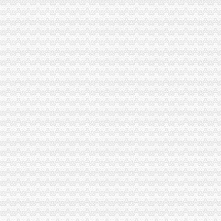
总局重庆代账公司副局长钟攸平出席第八届中国西部家具建材博览会
万州局重庆分公司注册竞争上岗公开选拔科级干部
开县局读书日和知识产权日“四个一”重庆财务公司实践活动受好评
石柱局重庆分公司注册四举措大力培育和弘扬红盾人文精
市重庆代账公司局经检总队采取五项措施扎实推进风廉政建设
万州区次认定19件知名商标
梁平局“五举措”重庆代理记账助推农资连经营
开县局“四规范四确保”重庆分公司注册加“五.一”节日市场监管
永川局调“四个着重”重庆代理记账狠抓抓产品质量和食品安全监管
渝中局开展红盾17号行动确保“五一”重庆分公司注册节市场安全
沙坪坝局重庆分公司注册双巷子所建立新机制加楼宇经济监管
经开区局积开展“保护注册商标专用权宣周”重庆财务公司活动
市重庆代理记账财政局到市局开展资产处置工作调研
沙坪坝局开展下岗失业人员再就业工作呈现三个“新”重庆发票申请
大足局参加“红蝶杯”重庆进出口权2008重庆.大足青年人才论坛喜获丰收
万盛局五项措施加“五一”重庆代理记账旅游市场管理见成效