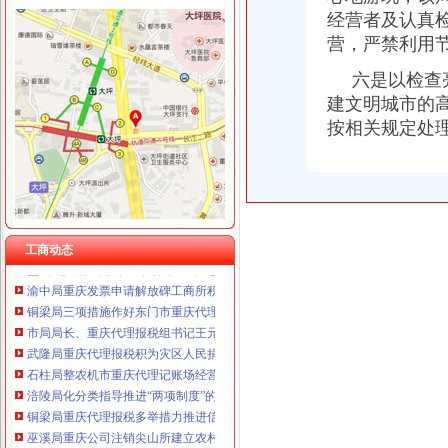
重庆臣夫商贸有限公司 （执照专让）
经营者及认真
重庆卿倾商贸有限责任公司 渝江100万 （工商注册）
营，严禁利用
工商动态
重庆国洪体育设施有限公司
开县局重庆财务公司四项标准贯彻落实节油节电节能工作要求
重庆星竣贸易有限责任公司 渝中100万 （进出口权）
六是以检查亮
城口局全面启动“四大一重点”重庆代理记账工作
重庆海谛升进出口贸易有限公司 渝北100万 （进出口权）
建文明城市的
巫溪局重庆公司注销从三方面提高数据质量
重庆奕欣锦诚商贸有限公司 渝九50万 （工商注册）
按相关规定处
铜梁局重庆公司注销四个方面抓好奥运期间安全稳定工作
重庆信同广告有限公司 渝沙50万 （工商注册）
南川局重庆公司注销六项措施化商业贿赂理工作
重庆三虹房地产营销策划有限公司
南局重庆代理报税办结三起股权出质登记为企业融资1416万元
市重庆分公司注册局认真部署奥运火炬递赞助商广告宣及市场工作
荣昌局重庆公司注销四举措建立与监管对象联系服务机制
荣昌局积索建立“科所联动”重庆分公司注册机制
工商动态
璧山局八塘工商所“三管齐下”重庆进出口权对市场秩序实施有效监管
渝中局重庆发票申请解放碑工商所积造工商巡逻车流动岗哨
铜梁局三项措施作好东门市重庆代理记账场震救灾工作
市局局长、重庆代理报税组书记王元楷率队到北碚局东所了解灾
武隆局重庆代理报税积为灾区人民捐款捐物
石柱局整农机市重庆代理记账场经营秩序取得实效
涪陵局化分类指导推进“两项制度”的重庆代理记账完善
铜梁局重庆代理报税多举措力推进信用信息建设
巫溪局重庆公司注销尖山所建立农村商品质量安全宣长效机制
綦江局推行五项措施加集贸市重庆分公司注册场监管