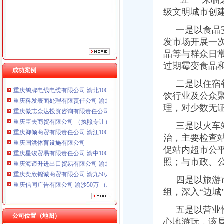
“五一”来临
级文明城市创
一是以食品安
发市场开展一
品等与群众日
过期霉变食品和
成功案例
重庆鸽牌电线电缆有限公司 渝北10010万 (进出口权)
二是以住宿餐
重庆科发表面处理有限责任公司 渝北800万 （进出口权）
饮行业及公众
重庆傲志众达投资咨询有限责任公司 渝九1000万 （增资）
理，对少数无
重庆臣夫商贸有限公司 （执照专让）
重庆卿倾商贸有限责任公司 渝江100万 （工商注册）
三是以火车站
重庆国洪体育设施有限公司
治，主要检查
重庆星竣贸易有限责任公司 渝中100万 （进出口权）
促站内超市公
重庆海谛升进出口贸易有限公司 渝北100万 （进出口权）
照；与市政、
重庆奕欣锦诚商贸有限公司 渝九50万 （工商注册）
重庆信同广告有限公司 渝沙50万 （工商注册）
四是以旅游市
重庆三虹房地产营销策划有限公司
组，深入“边城
重庆鸽牌电线电缆有限公司 渝北10010万 (进出口权)
重庆科发表面处理有限责任公司 渝北800万 （进出口权）
五是以营业性
公司位置（地图）
重庆傲志众达投资咨询有限责任公司 渝九1000万 （增资）
心地游玩，该