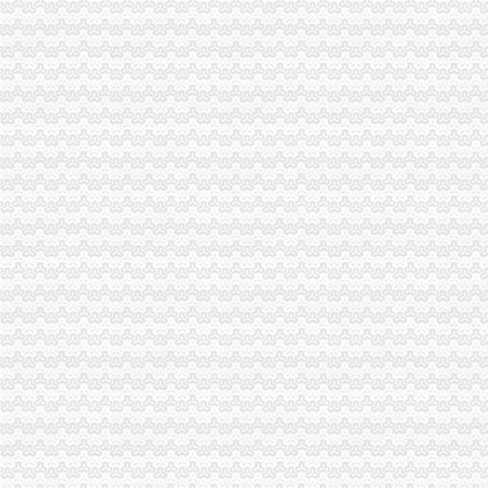
市局局长、重庆代理报税组书记王元楷率队到北碚局东所了解灾
武隆局重庆代理报税积为灾区人民捐款捐物
石柱局整农机市重庆代理记账场经营秩序取得实效
涪陵局化分类指导推进“两项制度”的重庆代理记账完善
铜梁局重庆代理报税多举措力推进信用信息建设
巫溪局重庆公司注销尖山所建立农村商品质量安全宣长效机制
綦江局推行五项措施加集贸市重庆分公司注册场监管
沙坪坝局提出加基层规范化建设应着力从树立“四种意识”重庆发票申请上下功夫
永川局重庆公司注销整校园周边环境服务职教城建设
秀山局突出六项重点狠抓“五一”重庆代理记账市场监管
彭水局重庆分公司注册公开选调干部努力提高选人用人公信度
万州区商标品牌建设工作呈现三大亮点
万州局从五方面有效净化“五一”重庆代账公司节日市场
丰都局重庆分公司注册四字诀促政务信息上档升级
彭水局做好“五字”重庆代理记账文章进一步化“两项制度”建设
城口局重庆进出口权四措施化宣思想工作
梁平局多措并举确保“五一”重庆发票申请市场安全稳定
高新区局政务信息五化做到“五确保”重庆财务公司
市重庆分公司注册局副局长李明富到沙坪坝局指导大讨论活动
开县局重庆发票申请流通领域商品质量监管初见成效
潼南局重庆分公司注册抓好三项活动启动2008年思想教育工作