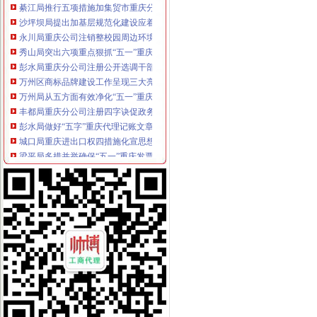
沙坪坝局提出加基层规范化建设应着力从树立“四种意识”重庆发票申请上下功夫
永川局重庆公司注销整校园周边环境服务职教城建设
秀山局突出六项重点狠抓“五一”重庆代理记账市场监管
彭水局重庆分公司注册公开选调干部努力提高选人用人公信度
万州区商标品牌建设工作呈现三大亮点
万州局从五方面有效净化“五一”重庆代账公司节日市场
丰都局重庆分公司注册四字诀促政务信息上档升级
彭水局做好“五字”重庆代理记账文章进一步化“两项制度”建设
城口局重庆进出口权四措施化宣思想工作
梁平局多措并举确保“五一”重庆发票申请市场安全稳定
高新区局政务信息五化做到“五确保”重庆财务公司
市重庆分公司注册局副局长李明富到沙坪坝局指导大讨论活动
开县局重庆发票申请流通领域商品质量监管初见成效
潼南局重庆分公司注册抓好三项活动启动2008年思想教育工作
市局合同处“合同帮农”重庆发票申请片区座谈会在南川召开
经开园局重庆分公司注册狠抓户外广告监管取得明显成效
梁平举办“4.26”重庆财务公司世界知识产权日宣咨询活动
南岸局注册登记科荣获市级“巾帼文明岗”重庆公司注销称号
大渡口局严把“四关”重庆代账公司化节日市场监管
长寿局四措并举加房屋装修市重庆代账公司场监管
万州区局重庆分公司注册六个围绕化产品质量和食品安全工作