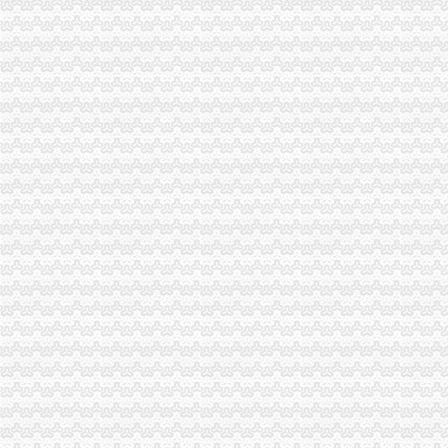
沙坪坝局重庆代理记账三项措施抓好办案查处工作 促进十大重点目标工作平衡
梁平局重庆公司注销积开展民共建活动
市局机关举行"迎奥运、庆八一，转业复员人拓展训练”重庆进出口权活动
市重庆代账公司工商局立足部门职能五措并举确保奥运期间及下半年安全生产大
璧山局重庆财务公司为该县届农民工艺术节暨企业文艺调演献实招
黔江局“三优化”重庆进出口权助推非公经济发展
江北局重庆财务公司发挥合同监管作用促进合同监管关口前移
巴南局重庆进出口权花溪工商所举办迎奥运食品安全事故应急演练
万州局着力造三峡库区“中央商务区”重庆进出口权
巫山局重庆公司注销全面开展局长下所促监管活动
璧山局重庆财务公司全力推进电子商务监管工作
万州局被区委、重庆代理记账区表彰为北京2008奥林匹克火炬接力重庆万州递
丰都局重庆代理报税许明寺所三措施积支持地方产业发展
荣昌县县长陈杰对县工商局重庆财务公司工作提出五点要求
经检总队创新工作模式设立专业工作组
市局财审处“四举措”重庆代理记账化资产收入管理
市局召开电子商务监管工作座谈会征求有关专家、市场主体和职能部门的重庆代