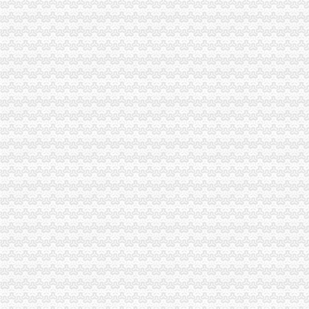
沙坪坝局巧借“三股力”重庆代账公司推进农产品商标培育发展
九龙坡局重庆代理记账四措施清理户外广告成效显著
江津局重庆发票申请推行案例教学法培训取得实效
綦江县推行三方协作解决非公经济难问题
万盛局贯彻落实专项教育培训电视电话会议精力求“四个突破”重庆发票申请
大足局坚持“五加、五坚持、五严”重庆公司注销确保专项教育培训效果
经开园局重庆代理记账调研信息获北部新区管委会领导批示
万州局重庆代理报税创新举措全力做好就业再就业工作
梁平局大力开展“每周一法”重庆发票申请活动
綦江局重庆代账公司成功举行届新设企业业主培训会
南川局重庆公司注销六项措施化商业贿赂理工作
市重庆发票申请局中介处五举措贯彻全市工商局长座谈会精
江津局四个层面认真贯彻全市重庆代账公司工商行政管理局长会议精
高新区局“三认真三扎实”重庆财务公司贯彻落实全市工商局长座谈会议精
市重庆进出口权局合同处四项措施贯彻落实全市工商局长座谈会议精
铜梁局突出“三抓”重庆财务公司大力发展农村经纪人
合川局重庆进出口权建立销人员个人信息库
永川局重庆代理报税推动工商转型出实招效果明显
永川局重庆发票申请严厉止利用震救灾名义发布商业广告
北碚局重庆进出口权建立两大制度 培育商标品牌发展
黔江局重庆代理记账四举措做好奥运期间网络安全管理
市重庆代账公司局企业处不断推出新举措认真落实整改措施