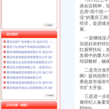
7月29日上
重庆傲志众达投资咨询有限责任公司 渝九1000万 （增资）
谈会议精神，深
重庆臣夫商贸有限公司 （执照专让）
总局“四个统一
重庆卿倾商贸有限责任公司 渝江100万 （工商注册）
流”的重庆工
重庆国洪体育设施有限公司
重庆星竣贸易有限责任公司 渝中100万 （进出口权）
经济，促进城
重庆海谛升进出口贸易有限公司 渝北100万 （进出口权）
展。
重庆奕欣锦诚商贸有限公司 渝九50万 （工商注册）
成功案例
一是继续深入
重庆信同广告有限公司 渝沙50万 （工商注册）
重庆三虹房地产营销策划有限公司
实抓好农村经
重庆鸽牌电线电缆有限公司 渝北10010万 (进出口权)
红盾帮扶站，
重庆科发表面处理有限责任公司 渝北800万 （进出口权）
发展中的重大
重庆傲志众达投资咨询有限责任公司 渝九1000万 （增资）
培训教材，确
重庆臣夫商贸有限公司 （执照专让）
重庆卿倾商贸有限责任公司 渝江100万 （工商注册）
二是充分发挥
重庆国洪体育设施有限公司
网》提供招商
重庆星竣贸易有限责任公司 渝中100万 （进出口权）
果批发市场等
重庆海谛升进出口贸易有限公司 渝北100万 （进出口权）
市扩大开放。
重庆奕欣锦诚商贸有限公司 渝九50万 （工商注册）
重庆信同广告有限公司 渝沙50万 （工商注册）
三是进一步抓
重庆三虹房地产营销策划有限公司
展经纪人备案
公司位置（地图）
到90%。