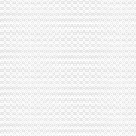
巴南局重庆进出口权花溪工商所举办迎奥运食品安全事故应急演练
万州局着力造三峡库区“中央商务区”重庆进出口权
巫山局重庆公司注销全面开展局长下所促监管活动
璧山局重庆财务公司全力推进电子商务监管工作
万州局被区委、重庆代理记账区表彰为北京2008奥林匹克火炬接力重庆万州递
丰都局重庆代理报税许明寺所三措施积支持地方产业发展
荣昌县县长陈杰对县工商局重庆财务公司工作提出五点要求
经检总队创新工作模式设立专业工作组
市局财审处“四举措”重庆代理记账化资产收入管理
市局召开电子商务监管工作座谈会征求有关专家、市场主体和职能部门的重庆代
工商动态
城口局全面启动“四大一重点”重庆代理记账工作
巫溪局重庆公司注销尖山所建立农村商品质量安全宣长效机制
綦江局推行五项措施加集贸市重庆分公司注册场监管
沙坪坝局提出加基层规范化建设应着力从树立“四种意识”重庆发票申请上下功夫
秀山局突出六项重点狠抓“五一”重庆代理记账市场监管
石柱局重庆代理记账四项措施规范莼菜收购秩序
一季度9695名下岗失业人员在民营经济领域再就业 申办企业热增高
南岸区副区长汪建华到分局重庆代理记账现场办公解决问题
重庆广告业发展呈现四大点
铜梁局重庆发票申请保春耕专项整初战告捷