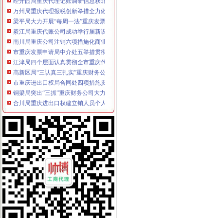
万州局重庆代理报税创新举措全力做好就业再就业工作
梁平局大力开展“每周一法”重庆发票申请活动
綦江局重庆代账公司成功举行届新设企业业主培训会
南川局重庆公司注销六项措施化商业贿赂理工作
市重庆发票申请局中介处五举措贯彻全市工商局长座谈会精
江津局四个层面认真贯彻全市重庆代账公司工商行政管理局长会议精
高新区局“三认真三扎实”重庆财务公司贯彻落实全市工商局长座谈会议精
市重庆进出口权局合同处四项措施贯彻落实全市工商局长座谈会议精
铜梁局突出“三抓”重庆财务公司大力发展农村经纪人
合川局重庆进出口权建立销人员个人信息库
永川局重庆代理报税推动工商转型出实招效果明显
永川局重庆发票申请严厉止利用震救灾名义发布商业广告
北碚局重庆进出口权建立两大制度 培育商标品牌发展
黔江局重庆代理记账四举措做好奥运期间网络安全管理
市重庆代账公司局企业处不断推出新举措认真落实整改措施
市重庆财务公司局财审处化审计工作 努力实现内部审计三大转变
市重庆财务公司审计局对工商系统相关工作给予积评价
经开园局重庆代理报税三项措施着力解决汽车消费投诉
武隆局四条措施贯彻落实全市重庆代理报税工商局长座谈会精
涪陵局五措并举认真贯彻落实全市重庆代账公司工商局长座谈会精
法制处重点抓好四项工作认真贯彻落实全市重庆发票申请工商局长座谈会精
主城片区文艺调演预赛取得圆满成功