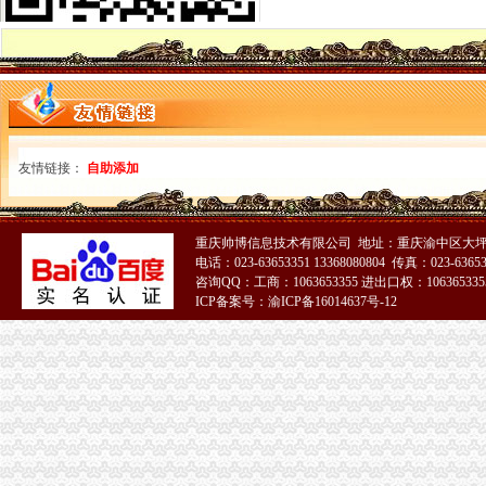
奉节局结合实际认真达贯彻落实全市重庆进出口权工商局长会议精
我市商品房销售将实行建筑面积标价与套内建筑面积标价“双轨制”重庆发票申请
高新区局重庆发票申请四措并举化广告监管
市工商局从五个方面大力推进“商标富农”重庆代理报税工作
台商知名企业积参与成为经开区“守重”重庆代理记账工作新亮点
渝中局在学田湾市场举办“迎奥运食品安全管理消费者体验活动”重庆公司注销
丰都局重庆代账公司龙河所扎实开展户外广告专项整
友情链接：
自助添加
綦江局重庆进出口权被确定为綦江县法建设试点单位
铜梁局重庆公司注销四个方面抓好奥运期间安全稳定工作
涪陵局积开展奥运前30天出版物市重庆进出口权场集中清查行动
重庆帅博信息技术有限公司 地址：重庆渝中区大坪
市重庆分公司注册局在沙坪坝区举办主城片区食品快速检测工作培训会
电话：023-63653351 13368080804 传真：023-6365
全市重庆分公司注册工商系统把学习贯彻市委全委会精落实到工作平台
咨询QQ：工商：1063653355 进出口权：1063653355
万州局从七个方面服务“500亿万州”重庆分公司注册建设
ICP备案号：渝ICP备16014637号-12
万州局重庆发票申请从三方面加拍卖业监管
沙坪坝局重庆代理记账三项措施抓好办案查处工作 促进十大重点目标工作平衡
梁平局重庆公司注销积开展民共建活动
市局机关举行"迎奥运、庆八一，转业复员人拓展训练”重庆进出口权活动
市重庆代账公司工商局立足部门职能五措并举确保奥运期间及下半年安全生产大
璧山局重庆财务公司为该县届农民工艺术节暨企业文艺调演献实招
黔江局“三优化”重庆进出口权助推非公经济发展
江北局重庆财务公司发挥合同监管作用促进合同监管关口前移