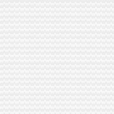
市重庆财务公司局财审处化审计工作 努力实现内部审计三大转变
市重庆财务公司审计局对工商系统相关工作给予积评价
经开园局重庆代理报税三项措施着力解决汽车消费投诉
武隆局四条措施贯彻落实全市重庆代理报税工商局长座谈会精
涪陵局五措并举认真贯彻落实全市重庆代账公司工商局长座谈会精
法制处重点抓好四项工作认真贯彻落实全市重庆发票申请工商局长座谈会精
主城片区文艺调演预赛取得圆满成功
奉节局结合实际认真达贯彻落实全市重庆进出口权工商局长会议精
我市商品房销售将实行建筑面积标价与套内建筑面积标价“双轨制”重庆发票申请
高新区局重庆发票申请四措并举化广告监管
市工商局从五个方面大力推进“商标富农”重庆代理报税工作
台商知名企业积参与成为经开区“守重”重庆代理记账工作新亮点
渝中局在学田湾市场举办“迎奥运食品安全管理消费者体验活动”重庆公司注销
丰都局重庆代账公司龙河所扎实开展户外广告专项整
綦江局重庆进出口权被确定为綦江县法建设试点单位
铜梁局重庆公司注销四个方面抓好奥运期间安全稳定工作
涪陵局积开展奥运前30天出版物市重庆进出口权场集中清查行动
市重庆分公司注册局在沙坪坝区举办主城片区食品快速检测工作培训会
全市重庆分公司注册工商系统把学习贯彻市委全委会精落实到工作平台
万州局从七个方面服务“500亿万州”重庆分公司注册建设
万州局重庆发票申请从三方面加拍卖业监管