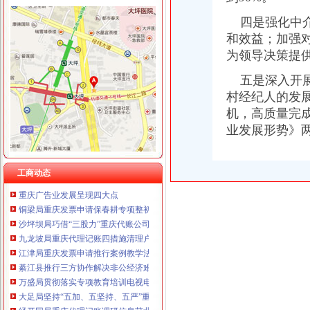
四是强化中介
和效益；加强
工商动态
为领导决策提
城口局全面启动“四大一重点”重庆代理记账工作
五是深入开展
巫溪局重庆公司注销尖山所建立农村商品质量安全宣长效机制
村经纪人的发
綦江局推行五项措施加集贸市重庆分公司注册场监管
沙坪坝局提出加基层规范化建设应着力从树立“四种意识”重庆发票申请上下功夫
机，高质量完
秀山局突出六项重点狠抓“五一”重庆代理记账市场监管
业发展形势》
石柱局重庆代理记账四项措施规范莼菜收购秩序
一季度9695名下岗失业人员在民营经济领域再就业 申办企业热增高
南岸区副区长汪建华到分局重庆代理记账现场办公解决问题
工商动态
重庆广告业发展呈现四大点
铜梁局重庆发票申请保春耕专项整初战告捷
沙坪坝局巧借“三股力”重庆代账公司推进农产品商标培育发展
九龙坡局重庆代理记账四措施清理户外广告成效显著
江津局重庆发票申请推行案例教学法培训取得实效
綦江县推行三方协作解决非公经济难问题
万盛局贯彻落实专项教育培训电视电话会议精力求“四个突破”重庆发票申请
大足局坚持“五加、五坚持、五严”重庆公司注销确保专项教育培训效果
经开园局重庆代理记账调研信息获北部新区管委会领导批示