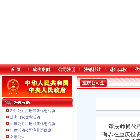
首 页
成功案例
公司注册
注销转让
进出口权
代
重庆公司注
册
2014公司注册最新优惠活动
进出口权优惠活动
年度公司注册最新优惠活动
本站导航
重庆帅博代理
重庆鸽牌电线电缆有限公司 渝北10010万 (进出口权)
年度活动公司注册送优惠
有志在重庆投
重庆科发表面处理有限责任公司 渝北800万 （进出口权）
公示公告