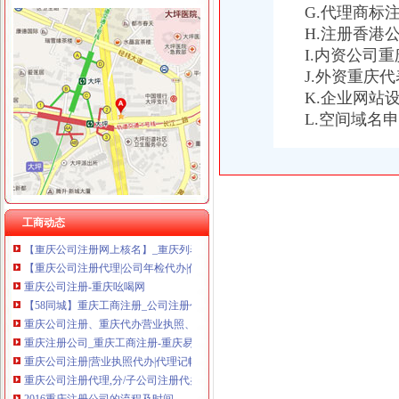
G.代理商标
H.注册香港
I.内资公司
重庆公司注册
J.外资重庆
重庆市工商管理局公众信息网
K.企业网站
【重庆公司注册核名,注册地址,轻松给您搞定】价格,厂家,公司注
L.空间域名
重庆公司注册-重庆吆喝网
重庆政全工商咨询有限公司|重庆工商代办公司|重庆公司注册|重庆代办
【重庆公司注册网上核名】_重庆列表网
重庆政全工商咨询有限公司|重庆工商代办公司|重庆公司注册|重庆代办
重庆市工商管理局公众信息网
一站式创业服务|重庆工商注册/重庆税务代理/重庆公司注册一元起！
工商动态
【重庆公司注册网上核名】_重庆列表网
【重庆公司注册代理|公司年检代办|代办注册公司价格】-重庆赶集网
重庆公司注册-重庆吆喝网
【58同城】重庆工商注册_公司注册代理_代办注册公司价格
重庆公司注册、重庆代办营业执照、重庆代办公司
重庆注册公司_重庆工商注册-重庆易登网
重庆公司注册|营业执照代办|代理记帐|代办税务
重庆公司注册代理,分/子公司注册代办,重庆代理工商注册营业执照变
2016重庆注册公司的流程及时间