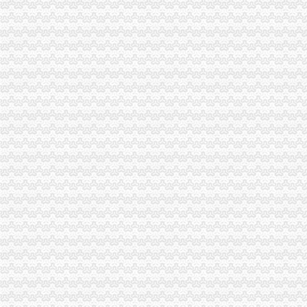
【重庆公司注册网上核名】_重庆列表网
重庆政全工商咨询有限公司|重庆工商代办公司|重庆公司注册|重庆代办
重庆市工商管理局公众信息网
一站式创业服务|重庆工商注册/重庆税务代理/重庆公司注册一元起！
【重庆公司注册网上核名】_重庆列表网
【重庆公司注册代理|公司年检代办|代办注册公司价格】-重庆赶集网
重庆公司注册-重庆吆喝网
【58同城】重庆工商注册_公司注册代理_代办注册公司价格
重庆公司注册、重庆代办营业执照、重庆代办公司
重庆注册公司_重庆工商注册-重庆易登网
重庆公司注册|营业执照代办|代理记帐|代办税务
重庆公司注册代理,分/子公司注册代办,重庆代理工商注册营业执照变
2016重庆注册公司的流程及时间
重庆公司注册服务公司-顺企网重庆页
【重庆公司注册公司排名_排行榜_十大品牌_口碑好的公司注册公司
重庆注册公司_代理记账|工商注册|财务代理|会计代理_重庆商标注册
重庆公司代办|重庆营业执照代办|重庆代理记账|重庆公司注册|重庆公司
重庆代理记账_江北公司注册_九龙坡公司注册_沙坪坝公司注册_南岸公
重庆注册公司_重庆工商注册_重庆记账报税-多有米
重庆代办公司注册,工商注册,代帐会计,代理记账,代办营业执照_
德代理记账|成都税务代理记账|重庆会记代理|德工商注册代理|重