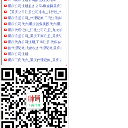
重庆公司注册服务公司-顺企网重庆页
【重庆公司注册公司排名_排行榜_十大品牌_口碑好的公司注册公司
重庆注册公司_代理记账|工商注册|财务代理|会计代理_重庆商标注册
重庆公司代办|重庆营业执照代办|重庆代理记账|重庆公司注册|重庆公司
重庆代理记账_江北公司注册_九龙坡公司注册_沙坪坝公司注册_南岸公
重庆注册公司_重庆工商注册_重庆记账报税-多有米
重庆代办公司注册,工商注册,代帐会计,代理记账,代办营业执照_
德代理记账|成都税务代理记账|重庆会记代理|德工商注册代理|重
重庆公司注册
重庆工商代办_重庆代理记账_重庆公司注册-重庆橙柚青工商咨询有限
重庆公司注册,重庆工商代理,重庆外资公司注册,重庆离岸公司,
重庆公司注册-重庆网软分类信息网
重庆公司注册-重庆2018网
【重庆公司注册/年检】-88重庆分类信息
重庆公司注册_重庆工商注册_含弘光大工商代办
重庆公司注册/年检
重庆公司注册/年检
重庆公司注册_工商代理_个体工商户_分公司_进出口权申请_营业执照
重庆代理记账-重庆工商代办电话价格-重庆营业执照代办-重庆注册公司-
可上门签约_重庆公司注册_代办公司_代理工商注册登记_分公司_个体
【专业】重庆工商代办_重庆代理记账代账公司_重庆注册公司_重庆营
【重庆公司注册|重庆注册公司|重庆代理注册公司】-重庆58分类网