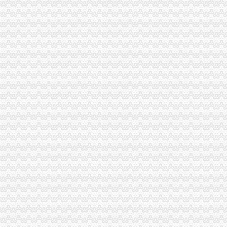
一站式创业服务|重庆工商注册/重庆税务代理/重庆公司注册一元起！
重庆政全工商咨询有限公司|重庆工商代办公司|重庆公司注册|重庆代办
重庆市工商管理局公众信息网
一站式创业服务|重庆工商注册/重庆税务代理/重庆公司注册一元起！
【重庆公司注册网上核名】_重庆列表网
【重庆公司注册代理|公司年检代办|代办注册公司价格】-重庆赶集网
重庆公司注册-重庆吆喝网
【58同城】重庆工商注册_公司注册代理_代办注册公司价格
重庆公司注册、重庆代办营业执照、重庆代办公司
重庆注册公司_重庆工商注册-重庆易登网
重庆公司注册|营业执照代办|代理记帐|代办税务
重庆公司注册代理,分/子公司注册代办,重庆代理工商注册营业执照变
2016重庆注册公司的流程及时间
重庆公司注册服务公司-顺企网重庆页
【重庆公司注册公司排名_排行榜_十大品牌_口碑好的公司注册公司
重庆注册公司_代理记账|工商注册|财务代理|会计代理_重庆商标注册
重庆公司代办|重庆营业执照代办|重庆代理记账|重庆公司注册|重庆公司
重庆代理记账_江北公司注册_九龙坡公司注册_沙坪坝公司注册_南岸公
重庆注册公司_重庆工商注册_重庆记账报税-多有米
重庆代办公司注册,工商注册,代帐会计,代理记账,代办营业执照_
德代理记账|成都税务代理记账|重庆会记代理|德工商注册代理|重
重庆公司注册