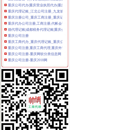
重庆公司代办|重庆营业执照代办|重庆代理记账|重庆公司注册|重庆公司
重庆代理记账_江北公司注册_九龙坡公司注册_沙坪坝公司注册_南岸公
重庆注册公司_重庆工商注册_重庆记账报税-多有米
重庆代办公司注册,工商注册,代帐会计,代理记账,代办营业执照_
德代理记账|成都税务代理记账|重庆会记代理|德工商注册代理|重
重庆公司注册
重庆工商代办_重庆代理记账_重庆公司注册-重庆橙柚青工商咨询有限
重庆公司注册,重庆工商代理,重庆外资公司注册,重庆离岸公司,
重庆公司注册-重庆网软分类信息网
重庆公司注册-重庆2018网
【重庆公司注册/年检】-88重庆分类信息
重庆公司注册_重庆工商注册_含弘光大工商代办
重庆公司注册/年检
重庆公司注册/年检
重庆公司注册_工商代理_个体工商户_分公司_进出口权申请_营业执照
重庆代理记账-重庆工商代办电话价格-重庆营业执照代办-重庆注册公司-
可上门签约_重庆公司注册_代办公司_代理工商注册登记_分公司_个体
【专业】重庆工商代办_重庆代理记账代账公司_重庆注册公司_重庆营
【重庆公司注册|重庆注册公司|重庆代理注册公司】-重庆58分类网
重庆树人会计师事务所-重庆公司注册|重庆代理记账|重庆商标申请|合
2016重庆新注册公司的流程和资料有哪些?_商帮360_新浪博客
重庆注册小公司要多少钱