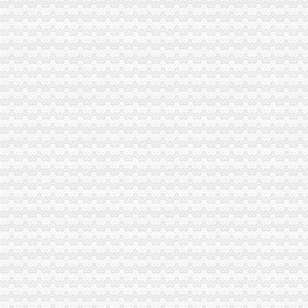
在重庆注册公司难吗？_百度知道
在重庆注册公司,如何选择一家合适的代理公司？_搜狐_搜狐网
【重庆公司注册流程及费用,重庆注册公司好多钱？】重庆公司注
【重庆公司注册注册公司的程序全透明了解】-重庆易登网
【重庆公司注册代办,工商注册代办、重庆代办营业执照】价格_厂家_