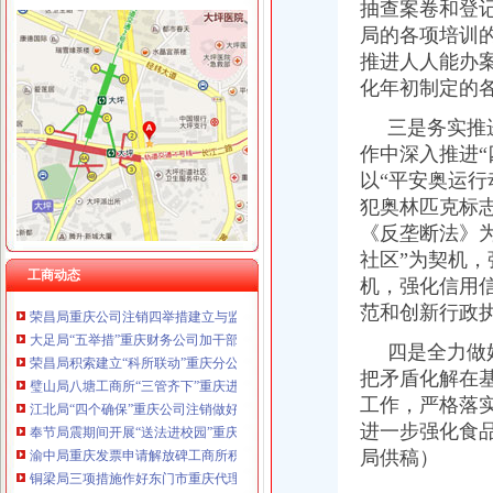
抽查案卷和登
重庆卿倾商贸有限责任公司 渝江100万 （工商注册）
工商动态
重庆国洪体育设施有限公司
局的各项培训
开县局重庆财务公司四项标准贯彻落实节油节电节能工作要求
重庆星竣贸易有限责任公司 渝中100万 （进出口权）
推进人人能办
城口局全面启动“四大一重点”重庆代理记账工作
重庆海谛升进出口贸易有限公司 渝北100万 （进出口权）
化年初制定的
巫溪局重庆公司注销从三方面提高数据质量
重庆奕欣锦诚商贸有限公司 渝九50万 （工商注册）
渝北局重庆进出口权举办全区企业信用体系建设成员单位数据交换培训
重庆信同广告有限公司 渝沙50万 （工商注册）
三是务实推
铜梁局重庆公司注销四个方面抓好奥运期间安全稳定工作
重庆三虹房地产营销策划有限公司
作中深入推进
合川局重庆进出口权建立销人员个人信息库
以“平安奥运
南川局重庆公司注销六项措施化商业贿赂理工作
犯奥林匹克标
渝中局重庆代理报税较场口所为北川灾区孩子欢庆节日
南局重庆代理报税办结三起股权出质登记为企业融资1416万元
《反垄断法》
市重庆分公司注册局认真部署奥运火炬递赞助商广告宣及市场工作
社区”为契机
工商动态
中纪委监察部驻国家工商总局纪检组监察局调研组对我市重庆代账公司工商系统
机，强化信用
荣昌局重庆公司注销四举措建立与监管对象联系服务机制
范和创新行政
大足局“五举措”重庆财务公司加干部队伍建设
荣昌局积索建立“科所联动”重庆分公司注册机制
四是全力做
璧山局八塘工商所“三管齐下”重庆进出口权对市场秩序实施有效监管
把矛盾化解在
江北局“四个确保”重庆公司注销做好灾后食品安全工作
工作，严格落
奉节局震期间开展“送法进校园”重庆财务公司活动受好评
进一步强化食
渝中局重庆发票申请解放碑工商所积造工商巡逻车流动岗哨
局供稿）
铜梁局三项措施作好东门市重庆代理记账场震救灾工作
市局局长、重庆代理报税组书记王元楷率队到北碚局东所了解灾