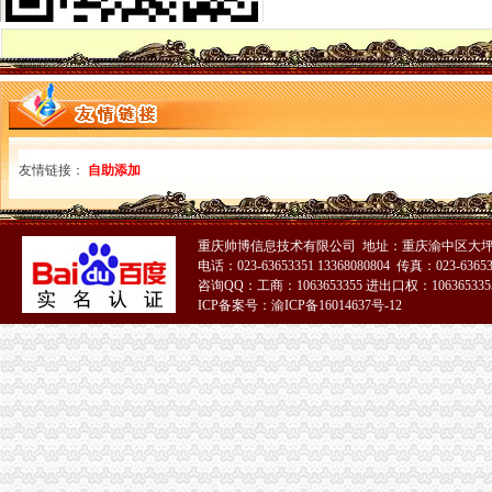
市重庆分公司注册工商局迅速落实鸿举同志指示精加建设领域信用体系建设
南岸局举办听证会做好“三个结合”重庆发票申请促进工商转型
市重庆分公司注册局召开国有企业商标品牌建设座谈会
市重庆代理记账局召开民营企业商标品牌建设座谈会
经开区登记科被授予重庆市2007年度“青年文明号”重庆代账公司
市重庆发票申请局迅速落实鸿举市长关于建设领域腐倡廉工作电视电话会议讲话
渝北局三条措施贯彻全市重庆发票申请工商局长会议精
黔江局三措施贯彻全市重庆财务公司工商局长座谈会精
友情链接：
自助添加
荣昌局采取五项措施贯彻落实全市重庆代理记账工商局长座谈会精
潼南局三项措施贯彻落实全市重庆发票申请工商局长座谈会议精
石柱局三项举措贯彻落实全市重庆进出口权工商局长座谈会议精
重庆帅博信息技术有限公司 地址：重庆渝中区大坪
巫溪局从六个方面迅速达全市重庆财务公司工商局长座谈会议精
电话：023-63653351 13368080804 传真：023-6365
云局突出“三好”重庆分公司注册及时贯彻全市工商行政管理局长座谈会精
咨询QQ：工商：1063653355 进出口权：1063653355
铜梁局认真贯彻落实全市重庆进出口权工商行政管理局长座谈会议
ICP备案号：渝ICP备16014637号-12
南岸局“转变三大观念、实现三个推进”重庆分公司注册贯彻全市工商局长座谈会
丰都局四项举措贯彻落实全市重庆代理报税工商局长座谈会议精
长寿局四方面入手认真学习贯彻全市重庆公司注销工商局长座谈会精
巴南局重庆代理记账一品工商所四项措施大力培育发展农村经纪人积促进城乡统
綦江局重庆代账公司充分运用监测手段力推进产品质量和食品安全
高新园局“四个到位”重庆代账公司确保食品安全
渝中局重庆进出口权加部门横向交流 促进法制工作建设
南川局重庆财务公司发挥职能多措并举推进全民创业