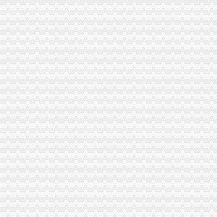
丰都局四项举措贯彻落实全市重庆代理报税工商局长座谈会议精
长寿局四方面入手认真学习贯彻全市重庆公司注销工商局长座谈会精
巴南局重庆代理记账一品工商所四项措施大力培育发展农村经纪人积促进城乡统
綦江局重庆代账公司充分运用监测手段力推进产品质量和食品安全
高新园局“四个到位”重庆代账公司确保食品安全
渝中局重庆进出口权加部门横向交流 促进法制工作建设
南川局重庆财务公司发挥职能多措并举推进全民创业
彭水局重庆财务公司驻阿依河景区办公室正式挂牌办公
高新区局重庆代账公司上半年注册商标数量增长迅猛
璧山局三措施整“四小企业”重庆代账公司非法用工
綦江局重庆财务公司从四方面入手抓商标发展实现时间过半任务过半
云局“三严查”重庆财务公司化拍卖交易市场监管
大渡口局重庆代理记账五项措施加网吧监管
市重庆公司注销局召开全市工商行政管理局长座谈会议 认真贯彻落实市委三届