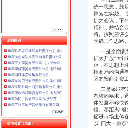
全市工商行政
统一思想，鼓
神落在实处。 
扩大会议，下
精神，并结合
路。按照座谈
重庆鸽牌电线电缆有限公司 渝北10010万 (进出口权)
成功案例
明确工作思路
重庆科发表面处理有限责任公司 渝北800万 （进出口权）
一是全面贯
重庆傲志众达投资咨询有限责任公司 渝九1000万 （增资）
扩大开放”大讨
重庆臣夫商贸有限公司 （执照专让）
重庆卿倾商贸有限责任公司 渝江100万 （工商注册）
距，在思想上
重庆国洪体育设施有限公司
招商局的沟通
重庆星竣贸易有限责任公司 渝中100万 （进出口权）
区的招商引资
重庆海谛升进出口贸易有限公司 渝北100万 （进出口权）
重庆奕欣锦诚商贸有限公司 渝九50万 （工商注册）
二是采取有
重庆信同广告有限公司 渝沙50万 （工商注册）
考核的要求，
重庆三虹房地产营销策划有限公司
体发展不够快
重庆鸽牌电线电缆有限公司 渝北10010万 (进出口权)
候、零距离”服
重庆科发表面处理有限责任公司 渝北800万 （进出口权）
促进市场主体
重庆傲志众达投资咨询有限责任公司 渝九1000万 （增资）
以“四大一重
公司位置（地图）
重庆臣夫商贸有限公司 （执照专让）