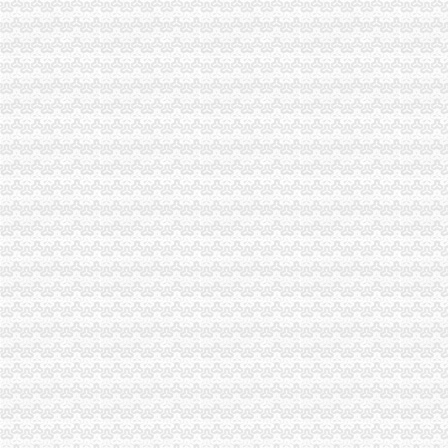
荣昌局积索建立“科所联动”重庆分公司注册机制
璧山局八塘工商所“三管齐下”重庆进出口权对市场秩序实施有效监管
江北局“四个确保”重庆公司注销做好灾后食品安全工作
奉节局震期间开展“送法进校园”重庆财务公司活动受好评
渝中局重庆发票申请解放碑工商所积造工商巡逻车流动岗哨
铜梁局三项措施作好东门市重庆代理记账场震救灾工作
市局局长、重庆代理报税组书记王元楷率队到北碚局东所了解灾
南川局及时贯彻落实全市重庆发票申请工商局长座谈会精
高新园局认真贯彻落实全市重庆代账公司工商行政管理局长座谈会议精
璧山局认真贯彻落实全市重庆代理记账工商行政管理局长座谈会精
渝西片区文艺调演预赛在江津区隆重举行
市局企业处屠珊珊同志在全市2008青年人才论坛获“优秀论文”重庆代账公司
铜梁局重庆公司注销采取有力措施狠抓数据质量建设
福建省工商局“两手抓”重庆发票申请对口支援巫溪局见实效
南岸局“1234”重庆分公司注册方式建立纪检督查制狠抓纠风工作效果好
渝中分局重庆代理记账成立西南个电子商务监管所
江北局重庆发票申请四项措施推进工商理论调研工作
市重庆代理报税工商局化信息化平台建设 提升服务发展功能
云局重庆进出口权小丫口工商所五措并举支持新农村建设
市重庆发票申请局信用处认真落实全市工商行政管理局长座谈会议精
渝中局朝天门工商所开展规范奥运商品的重庆发票申请整活动