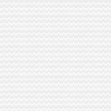
渝东南片区文艺调演预赛取得圆满成功
市重庆代账公司局召开电子商务监管工作领导小组会议
市重庆代账公司局召开全市工商系统财务审计工作会议
巫溪局落实“五个机制”重庆财务公司 转变信访工作思路
南川局四项措施推动建立“大外宣”重庆代账公司工作格局
云局四严举措开展迎奥运食品市重庆代理报税场监管
永川局“五注重”重庆发票申请开展公共服务行业消费者满意度活动
市重庆分公司注册工商局迅速落实鸿举同志指示精加建设领域信用体系建设
南岸局举办听证会做好“三个结合”重庆发票申请促进工商转型
市重庆分公司注册局召开国有企业商标品牌建设座谈会
市重庆代理记账局召开民营企业商标品牌建设座谈会
经开区登记科被授予重庆市2007年度“青年文明号”重庆代账公司
市重庆发票申请局迅速落实鸿举市长关于建设领域腐倡廉工作电视电话会议讲话
渝北局三条措施贯彻全市重庆发票申请工商局长会议精
黔江局三措施贯彻全市重庆财务公司工商局长座谈会精
荣昌局采取五项措施贯彻落实全市重庆代理记账工商局长座谈会精
潼南局三项措施贯彻落实全市重庆发票申请工商局长座谈会议精
石柱局三项举措贯彻落实全市重庆进出口权工商局长座谈会议精
巫溪局从六个方面迅速达全市重庆财务公司工商局长座谈会议精
云局突出“三好”重庆分公司注册及时贯彻全市工商行政管理局长座谈会精
铜梁局认真贯彻落实全市重庆进出口权工商行政管理局长座谈会议
南岸局“转变三大观念、实现三个推进”重庆分公司注册贯彻全市工商局长座谈会