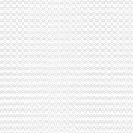
彭水局重庆财务公司驻阿依河景区办公室正式挂牌办公
高新区局重庆代账公司上半年注册商标数量增长迅猛
璧山局三措施整“四小企业”重庆代账公司非法用工
綦江局重庆财务公司从四方面入手抓商标发展实现时间过半任务过半
云局“三严查”重庆财务公司化拍卖交易市场监管
大渡口局重庆代理记账五项措施加网吧监管
市重庆公司注销局召开全市工商行政管理局长座谈会议 认真贯彻落实市委三届
工商动态
开县局重庆财务公司四项标准贯彻落实节油节电节能工作要求
城口局全面启动“四大一重点”重庆代理记账工作
巫溪局重庆公司注销从三方面提高数据质量
渝北局重庆进出口权举办全区企业信用体系建设成员单位数据交换培训
铜梁局重庆公司注销四个方面抓好奥运期间安全稳定工作
合川局重庆进出口权建立销人员个人信息库
南川局重庆公司注销六项措施化商业贿赂理工作
渝中局重庆代理报税较场口所为北川灾区孩子欢庆节日
南局重庆代理报税办结三起股权出质登记为企业融资1416万元
市重庆分公司注册局认真部署奥运火炬递赞助商广告宣及市场工作
中纪委监察部驻国家工商总局纪检组监察局调研组对我市重庆代账公司工商系统
荣昌局重庆公司注销四举措建立与监管对象联系服务机制
大足局“五举措”重庆财务公司加干部队伍建设