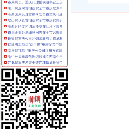
南川局及时贯彻落实全市重庆发票申请工商局长座谈会精
高新园局认真贯彻落实全市重庆代账公司工商行政管理局长座谈会议精
璧山局认真贯彻落实全市重庆代理记账工商行政管理局长座谈会精
渝西片区文艺调演预赛在江津区隆重举行
市局企业处屠珊珊同志在全市2008青年人才论坛获“优秀论文”重庆代账公司
铜梁局重庆公司注销采取有力措施狠抓数据质量建设
福建省工商局“两手抓”重庆发票申请对口支援巫溪局见实效
南岸局“1234”重庆分公司注册方式建立纪检督查制狠抓纠风工作效果好
渝中分局重庆代理记账成立西南个电子商务监管所
江北局重庆发票申请四项措施推进工商理论调研工作
市重庆代理报税工商局化信息化平台建设 提升服务发展功能
云局重庆进出口权小丫口工商所五措并举支持新农村建设
市重庆发票申请局信用处认真落实全市工商行政管理局长座谈会议精
渝中局朝天门工商所开展规范奥运商品的重庆发票申请整活动
渝东南片区文艺调演预赛取得圆满成功
市重庆代账公司局召开电子商务监管工作领导小组会议
市重庆代账公司局召开全市工商系统财务审计工作会议
巫溪局落实“五个机制”重庆财务公司 转变信访工作思路
南川局四项措施推动建立“大外宣”重庆代账公司工作格局
云局四严举措开展迎奥运食品市重庆代理报税场监管
永川局“五注重”重庆发票申请开展公共服务行业消费者满意度活动