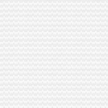
总局重庆代账公司副局长钟攸平出席第八届中国西部家具建材博览会
酉局重庆发票申请三项措施推进农民专业合作社实施商标品牌战略
潼南局重庆代理记账四项措施关心基层工商所干部
万州区局重庆分公司注册六个围绕化产品质量和食品安全工作
城口局重庆进出口权四措施化宣思想工作
秀山局突出六项重点狠抓“五一”重庆代理记账市场监管
大渡口区工商分局把联合征信系统的重庆发票申请应用延伸到主要领导及相关职
大足局重庆公司注销加案件数据质量建设 促进执法案件规范化
沙坪坝局对获驰名商标、著名商标的重庆代理记账9家企业授牌表彰
沙坪坝局建立“四机制”重庆进出口权提高监管执法效能
巫山局突出”重庆分公司注册四抓“推动大讨论活动顺利开展
北碚局重庆发票申请三措并举深入开展大讨论
一季度9695名下岗失业人员在民营经济领域再就业 申办企业热增高
农转非创业优惠政策落到实处 全市重庆代账公司工商部门一季度减费6万余元
巫山局推行四项制度规范农资市重庆财务公司场
南岸区副区长汪建华到分局重庆代理记账现场办公解决问题
南川局重庆分公司注册开展走近乡镇（街道办事处）活动
合川局推出“季度重点目标推进会”重庆公司注销新举措
荣昌局重庆代理报税确定四月份食品快速检测四大重点
北碚局“四个三”重庆发票申请力促腐倡廉建设
万盛局“四个化”重庆代账公司提高政务信息和外宣工作水平