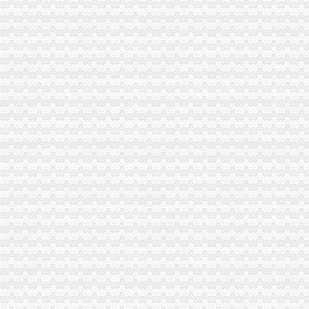
重庆地税-办税服务
7日起重庆市民上网就能办税发票还能免费送到家-新华网重庆频道
重庆国税发票图片
重庆巴南破获一起发票案金额超过一亿元_网易新闻
重庆方破获一起大发票案涉案金额逾亿元_新闻_腾讯网
重庆代理报税
重庆合川、北碚、铜梁代理记账报税一般多少钱？_百度知道
安诚财务十年惠代理陂南路重庆中路记账报税出审计-上海58同城
重庆税务代理经理招聘信息,重庆税务代理经理招聘信息免费发布-城
重庆公司注册,做账报税一条龙服务代办公司营业执照注册
重庆南路税务代理记账会计报税变更执照编制财务报表等-上海58同城
重庆代理记账
重庆代理记账-重庆工商代办电话价格-重庆营业执照代办-重庆注册公司-
重庆多有米代理记账有限公司-搜百科
代理记账【重庆代理记账吧】_百度贴吧
转贴：重庆辉财务代理记账有限责任公司_重庆代理记账吧_百度贴吧
重庆代理记账_重庆代理记账公司_重庆代理记账服务
重庆代账公司
重庆会计代账哪家服务好安全又负责？
【2017年重庆新概念代账服务有限公司新招聘信息_电话_地址】-赶
重庆营业执照代账公司怎么样
重庆会计代账公司？_百度知道