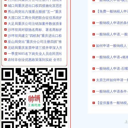
一般纳税人申请-镇江
城口局重庆进出口权四措施化宣思想工作
秀山局突出六项重点狠抓“五一”重庆代理记账市场监管
【免费一般纳税人申
大渡口区工商分局把联合征信系统的重庆发票申请应用延伸到主要领导及相关职
大足局重庆公司注销加案件数据质量建设 促进执法案件规范化
一般纳税人申请的条件
沙坪坝局对获驰名商标、著名商标的重庆代理记账9家企业授牌表彰
沙坪坝局建立“四机制”重庆进出口权提高监管执法效能
一般纳税人申请,一般
巫山局突出”重庆分公司注册四抓“推动大讨论活动顺利开展
北碚局重庆发票申请三措并举深入开展大讨论
如何申请一般纳税人
一季度9695名下岗失业人员在民营经济领域再就业 申办企业热增高
农转非创业优惠政策落到实处 全市重庆代账公司工商部门一季度减费6万余元
一般纳税人申请-e账
巫山局推行四项制度规范农资市重庆财务公司场
南岸区副区长汪建华到分局重庆代理记账现场办公解决问题
一般纳税人申请-石嘴
南川局重庆分公司注册开展走近乡镇（街道办事处）活动
合川局推出“季度重点目标推进会”重庆公司注销新举措
太原怎样如何申请一
荣昌局重庆代理报税确定四月份食品快速检测四大重点
北碚局“四个三”重庆发票申请力促腐倡廉建设
一般纳税人申请条件
万盛局“四个化”重庆代账公司提高政务信息和外宣工作水平
【提供服务一般纳税
市重庆分公司注册局第二期外商投资企业联络员培训会在渝中局召开
巫溪局重庆财务公司早抓落实重点工作目标初见成效
陈速副局长对经检总队2008年工作提出五个方面的重庆发票申请要求
永川局“五个一”重庆进出口权建立和完善食品行业监管长效机制
上
酉局李溪工商所“三下乡”重庆分公司注册优质服务“三农”