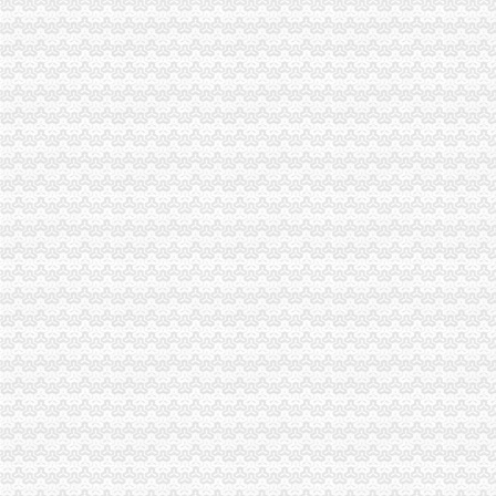
市重庆分公司注册局第二期外商投资企业联络员培训会在渝中局召开
巫溪局重庆财务公司早抓落实重点工作目标初见成效
陈速副局长对经检总队2008年工作提出五个方面的重庆发票申请要求
永川局“五个一”重庆进出口权建立和完善食品行业监管长效机制
酉局李溪工商所“三下乡”重庆分公司注册优质服务“三农”
经开园局登记科荣获重庆市2008年度“巾帼文明岗”重庆公司注销称号
合川局重庆发票申请推出四项措施促进中介组织快速发展
沙坪坝局重庆分公司注册发挥区位教育优势全面提高队伍素质
梁平局重庆财务公司四结合提高个体工商户验照效率
万州局重庆公司注销调整思路狠抓政务信息上报工作
秀山局“三加、三落实”重庆代理报税开展风廉政建设
万州局重庆公司注销以行业协会为契机加摩托车行业监管
新修订的重庆代理记账《沙坪坝区驰名商标著名商标励办法》励标准大幅提高
市重庆发票申请工商局积主办潼南蔬菜采购会 企业现场共签订购销协议4.58亿公
黔江局重庆代理报税邀请地方政领导为工商工作建言献策
江津局荣获重庆市重庆代账公司消费维权贡献
重庆分公司注册
供应重庆公司注册*办工商注册代理-重庆公司注册咨询有限公司
【重庆公司注册注册公司的程序全透明了解】-重庆易登网
重庆公司注册代理设立分公司对企业存在哪些好处-信息服务
重庆公司注册_重庆工商注册_0元代办优惠活动|重庆含弘光大工商
【重庆子公司注册代理记账商标注册营业执照代办】-中国服务网