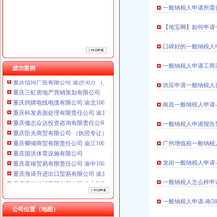
重庆傲志众达投资咨询有限责任公司 渝九1000万 （增资）
一般纳税人申请所需资
重庆臣夫商贸有限公司 （执照专让）
重庆卿倾商贸有限责任公司 渝江100万 （工商注册）
【地宝网】如何申请
重庆国洪体育设施有限公司
重庆星竣贸易有限责任公司 渝中100万 （进出口权）
口碑好的一般纳税人
重庆海谛升进出口贸易有限公司 渝北100万 （进出口权）
重庆奕欣锦诚商贸有限公司 渝九50万 （工商注册）
一般纳税人申请工商
成功案例
重庆信同广告有限公司 渝沙50万 （工商注册）
重庆三虹房地产营销策划有限公司
供应申请一般纳税人
重庆鸽牌电线电缆有限公司 渝北10010万 (进出口权)
重庆科发表面处理有限责任公司 渝北800万 （进出口权）
南昌一般纳税人申请
重庆傲志众达投资咨询有限责任公司 渝九1000万 （增资）
一般纳税人申请报告
重庆臣夫商贸有限公司 （执照专让）
重庆卿倾商贸有限责任公司 渝江100万 （工商注册）
广州增值税一般纳税
重庆国洪体育设施有限公司
重庆星竣贸易有限责任公司 渝中100万 （进出口权）
龙岗一般纳税人申请
重庆海谛升进出口贸易有限公司 渝北100万 （进出口权）
重庆奕欣锦诚商贸有限公司 渝九50万 （工商注册）
一般纳税人怎么样申
重庆信同广告有限公司 渝沙50万 （工商注册）
重庆三虹房地产营销策划有限公司
一般纳税人申请-南5
公司位置（地图）