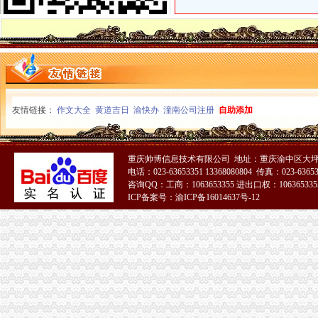
经开园局登记科荣获重庆市2008年度“巾帼文明岗”重庆公司注销称号
合川局重庆发票申请推出四项措施促进中介组织快速发展
沙坪坝局重庆分公司注册发挥区位教育优势全面提高队伍素质
梁平局重庆财务公司四结合提高个体工商户验照效率
万州局重庆公司注销调整思路狠抓政务信息上报工作
秀山局“三加、三落实”重庆代理报税开展风廉政建设
万州局重庆公司注销以行业协会为契机加摩托车行业监管
友情链接：
作文大全
黄道吉日
渝快办
潼南公司注册
自助添加
新修订的重庆代理记账《沙坪坝区驰名商标著名商标励办法》励标准大幅提高
市重庆发票申请工商局积主办潼南蔬菜采购会 企业现场共签订购销协议4.58亿公
黔江局重庆代理报税邀请地方政领导为工商工作建言献策
重庆帅博信息技术有限公司 地址：重庆渝中区大坪
江津局荣获重庆市重庆代账公司消费维权贡献
电话：023-63653351 13368080804 传真：023-6365
重庆分公司注册
咨询QQ：工商：1063653355 进出口权：1063653355
供应重庆公司注册*办工商注册代理-重庆公司注册咨询有限公司
ICP备案号：渝ICP备16014637号-12
【重庆公司注册注册公司的程序全透明了解】-重庆易登网
重庆公司注册代理设立分公司对企业存在哪些好处-信息服务
重庆公司注册_重庆工商注册_0元代办优惠活动|重庆含弘光大工商
【重庆子公司注册代理记账商标注册营业执照代办】-中国服务网
重庆公司注销
重庆顶呱呱办理公司注销需要的多长时间_顶呱呱_新浪博客
重庆双桥区重庆工商代办公司注销应提交资料_志趣网
关于重庆分公司完成注销的公告|议案|董事会_凤凰财经