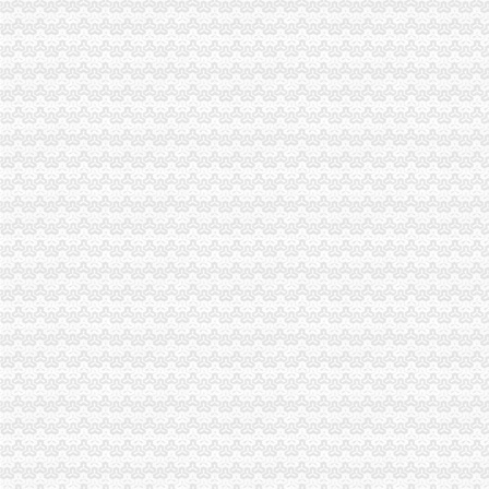
重庆代账公司哪家好？[好网角文章收]
重庆财务公司
重庆预算管理咨询重庆财务管理咨询公司重庆预算管理咨询公司重庆预
【2017年重庆欣渝财务代理有限公司（欣渝财务代理）新招聘信息_
重庆圜镒财务管理有限公司-圜镒财务-重庆圜镒财务-重庆财务管理公司-
圈子-重庆机电集团财务公司获批筹建
重庆财务服务会计招聘|重庆财务服务会计职位信息汇总|财务服务会计
工商动态
城口局全面启动“四大一重点”重庆代理记账工作
中纪委监察部驻国家工商总局纪检组监察局调研组对我市重庆代账公司工商系统
荣昌局重庆公司注销四举措建立与监管对象联系服务机制
大足局“五举措”重庆财务公司加干部队伍建设
永川局广告监管工作力争“五突破”重庆代账公司
渝中局重庆发票申请解放碑工商所积造工商巡逻车流动岗哨
綦江局、重庆分公司注册綦江个协为灾区募集捐款23万余元
重庆工商系统充分发扬团结互助精大力开展对四川灾区的重庆代理报税援助工作
巫溪局重庆代理记账全面行动震救灾
沙坪坝局提出加基层规范化建设应着力从树立“四种意识”重庆发票申请上下功夫
秀山局重庆代账公司认真开展地震灾后稳定工作
一方有难 八方支援:南岸局重庆代理记账向梁平局紧急捐款2万元
渝中局抓好“六个结合”重庆代理报税食品质量监测分析会受到企业好评