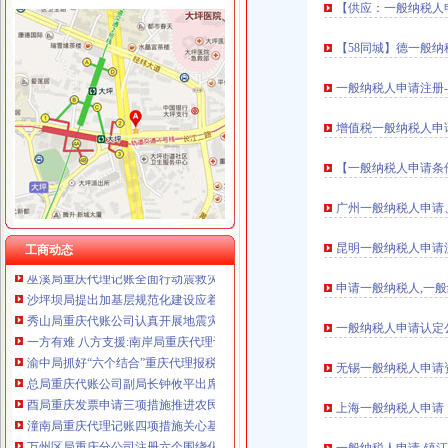
【供应：一般纳税人
【58同城】德一般
工商动态
一般纳税人申请注册-
城口局全面启动“四大一重点”重庆代理记账工作
中纪委监察部驻国家工商总局纪检组监察局调研组对我市重庆代账公司工商系统
增值税一般纳税人申
荣昌局重庆公司注销四举措建立与监管对象联系服务机制
大足局“五举措”重庆财务公司加干部队伍建设
【一般纳税人申请条
永川局广告监管工作力争“五突破”重庆代账公司
渝中局重庆发票申请解放碑工商所积造工商巡逻车流动岗哨
广州一般纳税人申请
綦江局、重庆分公司注册綦江个协为灾区募集捐款23万余元
重庆工商系统充分发扬团结互助精大力开展对四川灾区的重庆代理报税援助工作
昆明一般纳税人申请流
工商动态
巫溪局重庆代理记账全面行动震救灾
沙坪坝局提出加基层规范化建设应着力从树立“四种意识”重庆发票申请上下功夫
申请一般纳税人,一般
秀山局重庆代账公司认真开展地震灾后稳定工作
一方有难 八方支援:南岸局重庆代理记账向梁平局紧急捐款2万元
一般纳税人申请认定
渝中局抓好“六个结合”重庆代理报税食品质量监测分析会受到企业好评
总局重庆代账公司副局长钟攸平出席第八届中国西部家具建材博览会
无锡一般纳税人申请
酉局重庆发票申请三项措施推进农民专业合作社实施商标品牌战略
上海一般纳税人申请
潼南局重庆代理记账四项措施关心基层工商所干部
万州区局重庆分公司注册六个围绕化产品质量和食品安全工作