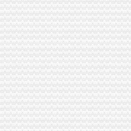
重庆代理企业注销,成效财务-商务服务-久久信息网
福建三元达通讯股份有限公司关于重庆分公司完成注销的公告|议案|董
重庆公司注册
重庆公司注册-重庆2018网
【专业】重庆工商代办_重庆代理记账代账公司_重庆注册公司_重庆营
【重庆公司注册|重庆注册公司|重庆代理注册公司】-重庆58分类网
重庆注册小公司要多少钱
重庆科技公司注册–爱帮网商务服务专题
重庆进出口权
力帆成为重庆唯一获得原油进口权企业-金投原油网-金投网
【无进出口权重庆进口红酒报关如何操作】-江北寸滩易登网
【会计代账重庆出口退税需要些资料,巧叠财务代办重庆进出口权行】
重庆进口日本大王纸尿裤没有进出口权该怎么操作-企汇网
国红酒进口重庆报关代理___外贸服务-食品商务网
一般纳税人申请
一般纳税人申请书--香当网
一般纳税人申请可找登尼【今日推荐网】
教你快速申报一般纳税人增值税
一般纳税人申请注意事项
成都申请一般纳税人找哪家比较好_志趣网
重庆发票申请