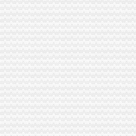
重庆公司注册营业执照代办公司注销及变更
重庆公司注册
重庆注册公司_重庆工商注册-重庆易登网
重庆公司注册|营业执照代办|代理记帐|代办税务
重庆代理记账_江北公司注册_九龙坡公司注册_沙坪坝公司注册_南岸公
重庆注册公司_重庆工商注册_重庆记账报税-多有米
重庆代办公司注册,工商注册,代帐会计,代理记账,代办营业执照_
重庆进出口权
重庆代办进出口权申请_公司注册工商代办重庆帅博
重庆海外公司注册：进出口权、代账、执照代办、税务代理-重庆爱问
【重庆会计代账,重庆出口退税,重庆进出口权】,重庆进出口权哪
重庆公司变更：专业代理-工商执照进出口权会计实务-重庆爱问分类
【重庆想要进口生产线没有进出口权怎么办】价格_厂家_图片-Hc360
一般纳税人申请
一般纳税人申请详-频道-手机搜狐
一般纳税人办理知识详解：资料、流程、好处_搜狐其它_搜狐网
广州一般纳税人申请
《一般纳税人申请资料》100篇第一文库网
一般纳税人资格的申请-深圳市金多乐财务顾问有限公司
重庆发票申请
【光重庆】如何网上申领税务发票？_搜狐其它_搜狐网