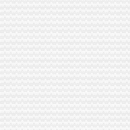
重庆广告费发票
重庆发票查询真伪查询_重庆地方税务局_中华网
重庆公需科目继续教育网上缴费发票申请表
【图】重庆万州腾翼C30团购作业,有购车发票,申请加精_长城C30
重庆代理报税
重庆税务代理_重庆财税代理-重庆易登网
重庆财税疑难：重庆代理记帐报税300元起—重庆聚宝财务-重庆爱问
【全重庆代理公司注册、记账报税、疑难解决为您省钱省心】-渝中渝
22_重庆代理记账,重庆工商注册,代理记账报税_重庆恒茂投资管理有
重庆会计代理记帐、重庆财务税务咨询、重庆税务登记|纳税申报、重庆
重庆代理记账
重庆代账公司-重庆代理记帐-互动百科
重庆专业的财务记账代理公司重庆专业的财务记账代理公司-重庆远猷
重庆代理记账会计师招聘信息,重庆代理记账会计师招聘信息免费发布
页-重庆社保代办|重庆江北执照代办|重庆代理记帐|重庆财务咨询--023
重庆代理记帐-重庆会计代帐-中华机械网
重庆代账公司
重庆代账、需要代账的公司看过来【重庆代理记账吧】_百度贴吧
重庆北部新区代账,企业各种利润如何算_百度知道
重庆营业执照代办|重庆代理记账|重庆公司注册|重庆公司注册|重庆代
重庆代账公司-重庆会计代帐-中华机械网