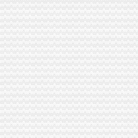
重庆信义代账服务有限公司
重庆财务公司
重庆财务,重庆财务会计,重庆财务代理公司-城际分类
重庆较给力,较的财务公司-重庆58同城
重庆家民企财务公司——力帆集团财务公司正式开业_网易新闻
重庆代理记帐|重庆财务|重庆财务公司-重庆市渝北区赢缘代理记账
【重庆渝北区财务服务企业名录_渝北区财务服务公司页】-搜了网
工商动态
城口局全面启动“四大一重点”重庆代理记账工作
巫溪局重庆公司注销尖山所建立农村商品质量安全宣长效机制
綦江局推行五项措施加集贸市重庆分公司注册场监管
沙坪坝局提出加基层规范化建设应着力从树立“四种意识”重庆发票申请上下功夫
彭水局重庆分公司注册公开选调干部努力提高选人用人公信度
秀山局突出六项重点狠抓“五一”重庆代理记账市场监管
石柱局重庆代理记账四项措施规范莼菜收购秩序
沙坪坝局“五字”重庆公司注销要求谋划“解放思想、扩大开放”大讨论活动
一季度9695名下岗失业人员在民营经济领域再就业 申办企业热增高
南岸区副区长汪建华到分局重庆代理记账现场办公解决问题
重庆广告业发展呈现四大点
铜梁局重庆发票申请保春耕专项整初战告捷
沙坪坝局巧借“三股力”重庆代账公司推进农产品商标培育发展
九龙坡局重庆代理记账四措施清理户外广告成效显著