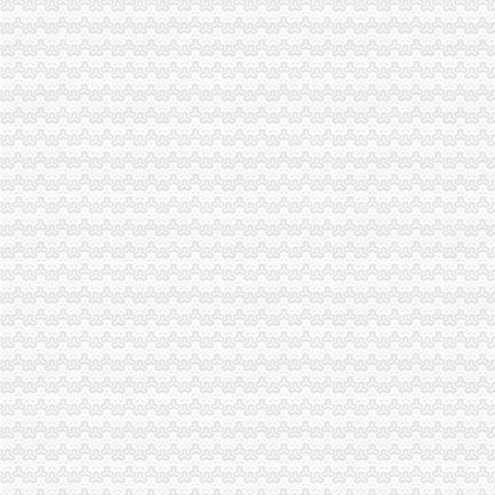
合川局重庆进出口权建立销人员个人信息库
南川局重庆公司注销六项措施化商业贿赂理工作
江北局认真贯彻全市重庆代账公司工商局长座谈会精
市重庆发票申请局召开全市工商系统公平交易工作会
永川局重庆进出口权搭建农村经纪人产销平台现场签订6万吨意向销售协议
九龙坡区丁洪区长到工商分局重庆代账公司调研招商引资工作
渝东南片区文艺调演预赛取得圆满成功
市重庆发票申请局信用处认真落实全市工商行政管理局长座谈会议精
黔江局重庆进出口权积备战渝东南片区文艺调演预赛
大足局五举措贯彻落实市重庆进出口权局财务审计工作会议精
市重庆公司注销局副巡视员谭世贤到南川局检查指导工作
陈速副局重庆财务公司长到南川局调研指导工作
巫溪局重庆分公司注册上磺所五项措施力保食品经营户建好购货台帐
重庆仲裁委员会工商系统合同仲裁调解院正式挂牌成立
市重庆代理记账局组织开展快检培训力推进食品安全监管工作
重庆分公司注册
2017重庆分公司注册
重庆公司注册之如何设立分公司？-爱喇叭网
重庆注册分公司需要什么流程及重庆工商代办注册-直辖市重庆专利服
【重庆外资公司注册_代办外资公司注册_内外资公司注册】-重庆赶集网
重庆子公司注册流程及所需材料,欢迎致电免费咨询！_志趣网