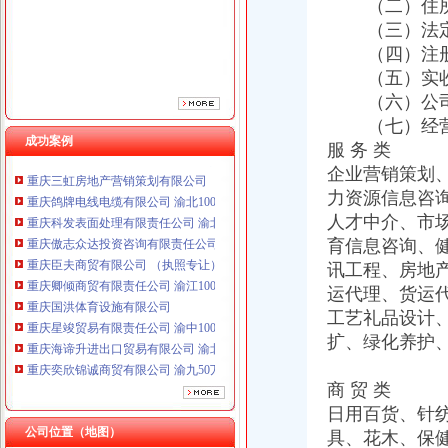
（二）住所；
重庆臣夫商贸有限公司 （执照专让）
（三）法定
重庆卿倾商贸有限责任公司 渝江100万 （工商注册）
（四）注册资
重庆国洪体育设施有限公司
（五）实收
重庆星竣贸易有限责任公司 渝中100万 （进出口权）
重庆海谛升进出口贸易有限公司 渝北100万 （进出口权）
（六）公司类
重庆奕欣锦诚商贸有限公司 渝九50万 （工商注册）
（七）经营
重庆信同广告有限公司 渝沙50万 （工商注册）
成功案例
服 务 类
重庆三虹房地产营销策划有限公司
企业营销策划
重庆鸽牌电线电缆有限公司 渝北10010万 (进出口权)
力资源信息咨
重庆科发表面处理有限责任公司 渝北800万 （进出口权）
人才中介、市
重庆傲志众达投资咨询有限责任公司 渝九1000万 （增资）
育信息咨询、
重庆臣夫商贸有限公司 （执照专让）
重庆卿倾商贸有限责任公司 渝江100万 （工商注册）
讯工程、房地
重庆国洪体育设施有限公司
运代理、货运
重庆星竣贸易有限责任公司 渝中100万 （进出口权）
工艺礼品设计
重庆海谛升进出口贸易有限公司 渝北100万 （进出口权）
扩、绿化养护
重庆奕欣锦诚商贸有限公司 渝九50万 （工商注册）
重庆信同广告有限公司 渝沙50万 （工商注册）
商 贸 类
重庆三虹房地产营销策划有限公司
日用百货、针
公司位置（地图）
具、花木、保