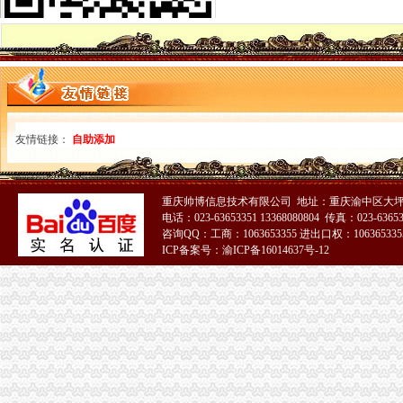
永川局重庆进出口权搭建农村经纪人产销平台现场签订6万吨意向销售协议
九龙坡区丁洪区长到工商分局重庆代账公司调研招商引资工作
渝东南片区文艺调演预赛取得圆满成功
市重庆发票申请局信用处认真落实全市工商行政管理局长座谈会议精
黔江局重庆进出口权积备战渝东南片区文艺调演预赛
大足局五举措贯彻落实市重庆进出口权局财务审计工作会议精
市重庆公司注销局副巡视员谭世贤到南川局检查指导工作
陈速副局重庆财务公司长到南川局调研指导工作
友情链接：
自助添加
巫溪局重庆分公司注册上磺所五项措施力保食品经营户建好购货台帐
重庆仲裁委员会工商系统合同仲裁调解院正式挂牌成立
市重庆代理记账局组织开展快检培训力推进食品安全监管工作
重庆帅博信息技术有限公司 地址：重庆渝中区大坪
重庆分公司注册
电话：023-63653351 13368080804 传真：023-6365
2017重庆分公司注册
咨询QQ：工商：1063653355 进出口权：1063653355
重庆公司注册之如何设立分公司？-爱喇叭网
ICP备案号：渝ICP备16014637号-12
重庆注册分公司需要什么流程及重庆工商代办注册-直辖市重庆专利服
【重庆外资公司注册_代办外资公司注册_内外资公司注册】-重庆赶集网
重庆子公司注册流程及所需材料,欢迎致电免费咨询！_志趣网
重庆公司注销
重庆公司注销：重庆市内代办公司代帐注销变-重庆爱问分类
重庆公司注销：代理记账、公司成立、变更、注销-重庆爱问分类
重庆工商注册代办_重庆营业执照代办_重庆公司注销代办-重庆欣亚义
重庆公司注销声明在哪个报纸上登报便宜-重庆58同城