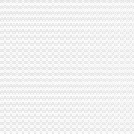
江津局重庆发票申请推行案例教学法培训取得实效
綦江县推行三方协作解决非公经济难问题
万盛局贯彻落实专项教育培训电视电话会议精力求“四个突破”重庆发票申请
大足局坚持“五加、五坚持、五严”重庆公司注销确保专项教育培训效果
经开园局重庆代理记账调研信息获北部新区管委会领导批示
万州局重庆代理报税创新举措全力做好就业再就业工作
大渡口局重庆代理记账五措并举加基层工商队伍素质建设
梁平局大力开展“每周一法”重庆发票申请活动
綦江局重庆代账公司成功举行届新设企业业主培训会
大足局四大举措进一步加市重庆代账公司场主体信用分类监管工作
巫溪局重庆公司注销从三方面提高数据质量
石柱局重庆财务公司五项措施2007年度企业年检工作见成效
梁平局“14531”重庆分公司注册举措全力推进食品示范店建设
万州局重庆代理报税多层次构建区域商标格局壮大三峡库区经济
合川局重庆分公司注册六项举措提高企业年检率收效明显
南川区工商分局重庆进出口权与区供销社联合造农村安全放心消费工程
九龙坡局石坪桥所围绕“一二三”重庆财务公司进一步完善流通领域商品质量监测
经检总队从三个方面抓好奥运期间维稳工作
北碚局重庆分公司注册五大举措切实贯彻区领导批示
经开园局重庆代理报税三项措施着力解决汽车消费投诉
市重庆代账公司局企业处不断推出新举措认真落实整改措施