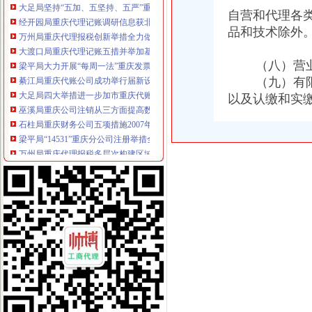
经开园局重庆代理记账调研信息获北部新区管委会领导批示
自营和代理各
万州局重庆代理报税创新举措全力做好就业再就业工作
品和技术除外
大渡口局重庆代理记账五措并举加基层工商队伍素质建设
梁平局大力开展“每周一法”重庆发票申请活动
（八）营业
綦江局重庆代账公司成功举行届新设企业业主培训会
（九）有限责
大足局四大举措进一步加市重庆代账公司场主体信用分类监管工作
巫溪局重庆公司注销从三方面提高数据质量
以及认缴和实
石柱局重庆财务公司五项措施2007年度企业年检工作见成效
梁平局“14531”重庆分公司注册举措全力推进食品示范店建设
万州局重庆代理报税多层次构建区域商标格局壮大三峡库区经济
合川局重庆分公司注册六项举措提高企业年检率收效明显
南川区工商分局重庆进出口权与区供销社联合造农村安全放心消费工程
九龙坡局石坪桥所围绕“一二三”重庆财务公司进一步完善流通领域商品质量监测
经检总队从三个方面抓好奥运期间维稳工作
北碚局重庆分公司注册五大举措切实贯彻区领导批示
经开园局重庆代理报税三项措施着力解决汽车消费投诉
市重庆代账公司局企业处不断推出新举措认真落实整改措施
合川局重庆进出口权建立销人员个人信息库
南川局重庆公司注销六项措施化商业贿赂理工作
江北局认真贯彻全市重庆代账公司工商局长座谈会精
市重庆发票申请局召开全市工商系统公平交易工作会