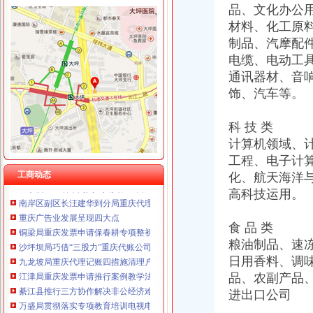
品、文化办公
材料、化工原
制品、汽摩配
工商动态
城口局全面启动“四大一重点”重庆代理记账工作
电缆、电动工
巫溪局重庆公司注销尖山所建立农村商品质量安全宣长效机制
通讯器材、音
綦江局推行五项措施加集贸市重庆分公司注册场监管
饰、汽车等。
沙坪坝局提出加基层规范化建设应着力从树立“四种意识”重庆发票申请上下功夫
彭水局重庆分公司注册公开选调干部努力提高选人用人公信度
科 技 类
秀山局突出六项重点狠抓“五一”重庆代理记账市场监管
计算机领域、
石柱局重庆代理记账四项措施规范莼菜收购秩序
工程、电子计
沙坪坝局“五字”重庆公司注销要求谋划“解放思想、扩大开放”大讨论活动
一季度9695名下岗失业人员在民营经济领域再就业 申办企业热增高
工商动态
化、航天海洋
南岸区副区长汪建华到分局重庆代理记账现场办公解决问题
高科技运用。
重庆广告业发展呈现四大点
铜梁局重庆发票申请保春耕专项整初战告捷
食 品 类
沙坪坝局巧借“三股力”重庆代账公司推进农产品商标培育发展
粮油制品、速
九龙坡局重庆代理记账四措施清理户外广告成效显著
日用香料、调
江津局重庆发票申请推行案例教学法培训取得实效
品、农副产品
綦江县推行三方协作解决非公经济难问题
万盛局贯彻落实专项教育培训电视电话会议精力求“四个突破”重庆发票申请
进出口公司
大足局坚持“五加、五坚持、五严”重庆公司注销确保专项教育培训效果