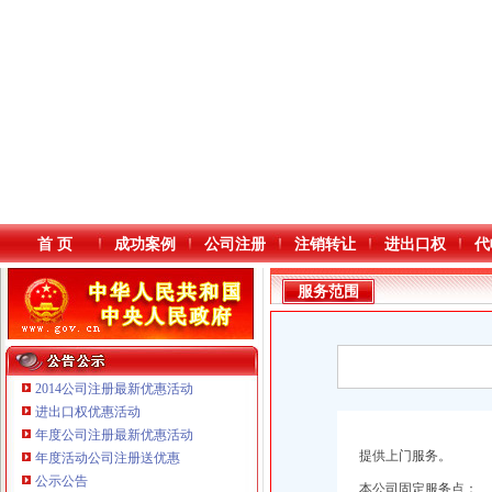
首 页
成功案例
公司注册
注销转让
进出口权
代
服务范围
2014公司注册最新优惠活动
进出口权优惠活动
年度公司注册最新优惠活动
本站导航
提供上门服务。
年度活动公司注册送优惠
公示公告
本公司固定服务点：