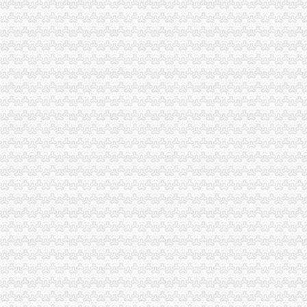
美团注销重庆等多家分公司王兴局咋玩？-餐饮-亿邦动力网
重庆新世纪百货公司公告注销-市场-重庆乐居网
重庆公司注册
重庆公司注册重庆工商代办重庆代办公司重庆聚诚工商注册代办公司
重庆公司注册工商代办的微博_腾讯微博
重庆注册公司、重庆代办公司营业执照、重庆公司代理
【58同城】重庆注册公司需要多少钱
重庆公司注册重庆代理注册公司_中塑在线
重庆进出口权
重庆酩富进出口贸易有限公司2017年新招聘信息-电话-地址-联英人才
【重庆代理进口果醋清关公司有哪几家】价格,厂家,裁纸-搜了网
重庆进出口公司招聘|重庆进出口公司佳人气雇主排名（排行榜）|
25家重庆企业上榜“出口品牌”占重庆去年出口量65%-地方商务之窗
重庆进口调味品报关代理-企汇网
一般纳税人申请
上海双木专业代理记账新办一般纳税人申请流程_上海列举网
太原怎样如何申请一般纳税人资格一般纳税人申请流程-久久信息网
一般纳税人申请-石嘴山58同城
一般纳税人申请,一般纳税人申请网,一般纳税人申请网站,一般纳税
【免费一般纳税人申请一般纳税人申请哪家更专业】-南山南山易登网
重庆发票申请