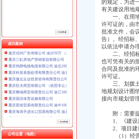
的规定，为进
重庆傲志众达投资咨询有限责任公司 渝九1000万 （增资）
有关建设用地
重庆臣夫商贸有限公司 （执照专让）
重庆卿倾商贸有限责任公司 渝江100万 （工商注册）
一、在用地进
重庆国洪体育设施有限公司
许可证的，由
重庆星竣贸易有限责任公司 渝中100万 （进出口权）
批准文件，会
重庆海谛升进出口贸易有限公司 渝北100万 （进出口权）
告）。经招标
重庆奕欣锦诚商贸有限公司 渝九50万 （工商注册）
成功案例
以依法申请办
重庆信同广告有限公司 渝沙50万 （工商注册）
二、经招标、
重庆三虹房地产营销策划有限公司
也可凭有关的
重庆鸽牌电线电缆有限公司 渝北10010万 (进出口权)
重庆科发表面处理有限责任公司 渝北800万 （进出口权）
合同及批准的
重庆傲志众达投资咨询有限责任公司 渝九1000万 （增资）
许可证。
重庆臣夫商贸有限公司 （执照专让）
三、划拨土地
重庆卿倾商贸有限责任公司 渝江100万 （工商注册）
地规划设计图
重庆国洪体育设施有限公司
接向市规划管
重庆星竣贸易有限责任公司 渝中100万 （进出口权）
重庆海谛升进出口贸易有限公司 渝北100万 （进出口权）
附：需要提
重庆奕欣锦诚商贸有限公司 渝九50万 （工商注册）
重庆信同广告有限公司 渝沙50万 （工商注册）
1、《建设用
重庆三虹房地产营销策划有限公司
2、项目建
公司位置（地图）
（1）经营性