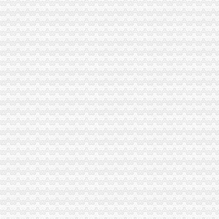
什么是发票？_重庆包听|E都市
重庆水投：发票寄到家,服务有保障
重庆专项审批：发票R审批代理购买服务办理-重庆爱问分类
我是重庆的个体经营户,一年只需要两本发票,请问怎样才能申请发票
重庆巴南破获一起发票案金额超过一亿元-广西新闻网
重庆代理报税
【工商代办_税务代理】-重庆鹭佳财务有限公司
代理记帐纳税申报选重庆航桥财务-直辖市重庆会计审计信息
渝盾江北代理记账公司、江北报税公司,这家好
重庆代办公司_代理公司注册_工商登记_分公司_个体工商_代账报税_
重庆公司执照代办|重庆代办企业执照
重庆代理记账
重庆代理记帐|重庆财务公司|重庆文秋财务咨询有限公司|重庆工商代办
彭水代理记账、重庆浩恩、专业代理记账
重庆代理记账所具有的优越-时空商城交流版-时空网-手机版
重庆大账房代理记账有限公司
专业的重庆代理记帐-互动百科
重庆代账公司
重庆代账公司那家更专业,请找重庆覃娜工商咨询有限公司
重庆代账公司-重庆代帐-广告信息-番禺社区网-番禺社区网
重庆渝北代账公司哪家好？个人资公司注册有哪些条件？
重庆代理公司记账,重庆代账,重庆代理纳税申报,重庆财税代理,重