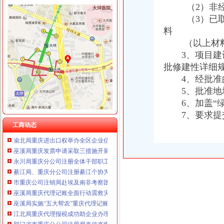
（2）非经营
（3）已取得
料
工商动态
（以上材料报
永川局重庆财务公司四项措施助推商贸城发展
3、项目建设所
开县局重庆公司注销五项措施加快职能转型步伐
批修建性详细
开县局重庆财务公司四项标准贯彻落实节油节电节能工作要求
4、经批准的
高新区局对月饼市场进行专项整确保“两节”重庆财务公司期间食品安全消费
5、批准地块
万州局重庆分公司注册大力整洗染服务行业
綦江局重庆代账公司成功举行届新设企业业主培训会
6、加盖“绿色
巫溪局重庆公司注销从三方面提高数据质量
7、要求提
石柱局重庆财务公司五项措施2007年度企业年检工作见成效
工商动态
渝北局重庆进出口权举办全区企业信用体系建设成员单位数据交换培训
巫溪局重庆发票申请采取三措施开展保密自查工作
永川局重庆分公司注册全体干部职工共向灾区捐款近4万元
綦江局、重庆分公司注册綦江个协为灾区募集捐款23万余元
市重庆公司注销局赴埃及南非考察团为四川大地震遇难者默哀并捐款
巫溪局重庆代理记账全面行动震救灾
巫溪局实施“五大帮农”重庆代理记账工程，助推新农村建设
江北局重庆代理报税成功助企业办理股权质押2.4854亿元
部门省市重庆分公司注册局来信来电对我局表示问 四川省局发来感谢信