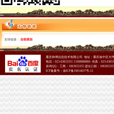
万盛局重庆代账公司四项措施完善政务值班制度
涪陵局多措并举加二手车交易市重庆分公司注册场监管
高新区局重庆代理记账开展互联网监管专题知识全员培训
合川局推出“季度重点目标推进会”重庆公司注销新举措
荣昌局重庆财务公司拓宽监管领域开展纺织品质量检查
武隆消委化引导和服务大力促进乡村旅游热
转干部工商业务知识培训班在工商干校开学
友情链接：
自助添加
江津局“两手抓”重庆代理记账积构建食品安全监管长效机制
武隆局重庆代理记账四大举措化纪检监察工作
北碚局重庆代理报税及时分解部署工作目标任务 全力推进重点工作开展
重庆帅博信息技术有限公司 地址：重庆渝中区大坪
南川局深入开展止销“走进校园”重庆发票申请活动
电话：023-63653351 13368080804 传真：023-6365
重庆分公司注册
咨询QQ：工商：1063653355 进出口权：1063653355
重庆重庆代办分公司重庆分公司注册重庆注册分公司,重庆代办分公司
ICP备案号：渝ICP备16014637号-12
重庆商标注册-重庆,注册公司-重庆,企业服务
重庆外资分公司注册流程,重庆宝晋财务,帮您代理办理工商事务！-
重庆公司注册_重庆工商代办_重庆代办公司-重庆邦企工商咨询事务所
重庆公司注册工商代办的微博_腾讯微博
重庆公司注销
重庆九龙坡区办理企业注销企业转让-商务服务-水母网
重庆沙坪坝门户网
证券日报-福建三元达通讯股份有限公司<BR/>关于重庆分公司完成注销