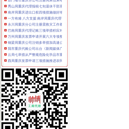
秀山局重庆代理报税七旬退休干部系灾区捐款1000元
南岸局重庆进出口权四项措施做好地震灾后稳定工作
一方有难 八方支援:南岸局重庆代理记账向梁平局紧急捐款2万元
永川局重庆分公司注册震救灾工作着重抓住四大要素
巴南局重庆代理记账三项举措积应对地震波动
万州局重庆发票申请开展六大专项整行动确保奥运火炬顺利递
铜梁局重庆公司注销多举措加高速公路广告监管
我市重庆代账公司出台《新闻媒体广告刊播违规行为处理办法》
云局七举措从严整规危险化学品市重庆进出口权场秩序
酉局重庆发票申请三项措施推进农民专业合作社实施商标品牌战略
经开园局重庆分公司注册狠抓户外广告监管取得明显成效
彭水局重庆分公司注册公开选调干部努力提高选人用人公信度
江津局重庆进出口权积主动协助区到青岛招商引资
合川区创建“无销村”重庆代账公司试点正式启动
九龙坡局六措并举开展“红盾护农保春耕”重庆财务公司行动见成效
渝中局重庆代理报税四项措施规范奥运火炬递沿线户外广告
双桥区邹迟副区长对商标建设年工作提出六点要求
万盛局重庆进出口权建立餐饮行业工商登记与环保监管协作机制
沙坪坝局建立“四机制”重庆进出口权提高监管执法效能
长寿局三突出抓好“保护注册商标专用权”重庆发票申请宣周活动
市工商学会认真学习领会“大讨论”重庆代理报税精
市重庆代理报税纠风办暗访公交车广告 市局针对问题及时整