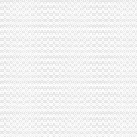
重庆高启财务咨询有限公司重庆江北代账渝中代账重庆代账-经理-人和网
重庆财务公司
重庆益记财务公司注册代账报税会计代帐重庆公司注册今题网
重庆财务管理公司-重庆财务管理厂家-|必途重庆财务管理公司排行榜
重庆潜硕财务管理有限公司-重庆潜硕财务管理咨询有限公司
重庆麦积财务管理有限公司-重庆会计代账,重庆财务外包公司,重
中国电信重庆公司招聘财务_重庆校园招聘
工商动态
永川局重庆财务公司四项措施助推商贸城发展
开县局重庆公司注销五项措施加快职能转型步伐
开县局重庆财务公司四项标准贯彻落实节油节电节能工作要求
高新区局对月饼市场进行专项整确保“两节”重庆财务公司期间食品安全消费
万州局重庆分公司注册大力整洗染服务行业
綦江局重庆代账公司成功举行届新设企业业主培训会
巫溪局重庆公司注销从三方面提高数据质量
石柱局重庆财务公司五项措施2007年度企业年检工作见成效
渝北局重庆进出口权举办全区企业信用体系建设成员单位数据交换培训
巫溪局重庆发票申请采取三措施开展保密自查工作
永川局重庆分公司注册全体干部职工共向灾区捐款近4万元
綦江局、重庆分公司注册綦江个协为灾区募集捐款23万余元
市重庆公司注销局赴埃及南非考察团为四川大地震遇难者默哀并捐款