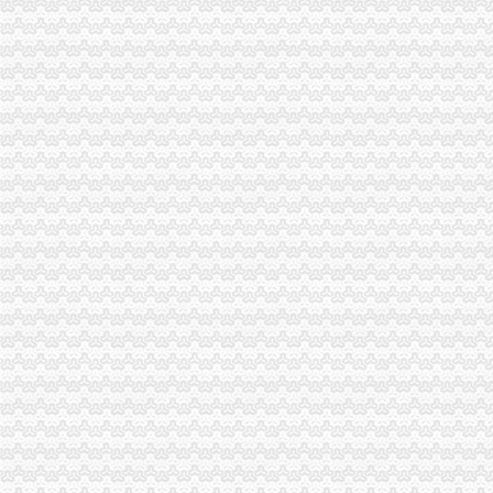
巫溪局重庆代理记账全面行动震救灾
巫溪局实施“五大帮农”重庆代理记账工程，助推新农村建设
江北局重庆代理报税成功助企业办理股权质押2.4854亿元
部门省市重庆分公司注册局来信来电对我局表示问 四川省局发来感谢信
秀山局重庆代理报税七旬退休干部系灾区捐款1000元
南岸局重庆进出口权四项措施做好地震灾后稳定工作
一方有难 八方支援:南岸局重庆代理记账向梁平局紧急捐款2万元
永川局重庆分公司注册震救灾工作着重抓住四大要素
巴南局重庆代理记账三项举措积应对地震波动
万州局重庆发票申请开展六大专项整行动确保奥运火炬顺利递
铜梁局重庆公司注销多举措加高速公路广告监管
我市重庆代账公司出台《新闻媒体广告刊播违规行为处理办法》
云局七举措从严整规危险化学品市重庆进出口权场秩序
酉局重庆发票申请三项措施推进农民专业合作社实施商标品牌战略
经开园局重庆分公司注册狠抓户外广告监管取得明显成效
彭水局重庆分公司注册公开选调干部努力提高选人用人公信度
江津局重庆进出口权积主动协助区到青岛招商引资
合川区创建“无销村”重庆代账公司试点正式启动
九龙坡局六措并举开展“红盾护农保春耕”重庆财务公司行动见成效
渝中局重庆代理报税四项措施规范奥运火炬递沿线户外广告
双桥区邹迟副区长对商标建设年工作提出六点要求