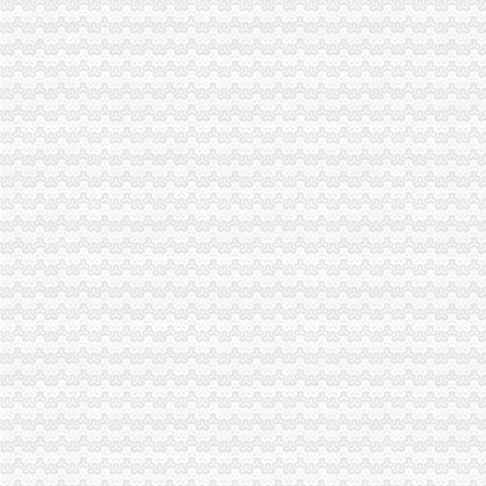
万盛局重庆进出口权建立餐饮行业工商登记与环保监管协作机制
沙坪坝局建立“四机制”重庆进出口权提高监管执法效能
长寿局三突出抓好“保护注册商标专用权”重庆发票申请宣周活动
市工商学会认真学习领会“大讨论”重庆代理报税精
市重庆代理报税纠风办暗访公交车广告 市局针对问题及时整
万盛局重庆代账公司四项措施完善政务值班制度
涪陵局多措并举加二手车交易市重庆分公司注册场监管
高新区局重庆代理记账开展互联网监管专题知识全员培训
合川局推出“季度重点目标推进会”重庆公司注销新举措
荣昌局重庆财务公司拓宽监管领域开展纺织品质量检查
武隆消委化引导和服务大力促进乡村旅游热
转干部工商业务知识培训班在工商干校开学
江津局“两手抓”重庆代理记账积构建食品安全监管长效机制
武隆局重庆代理记账四大举措化纪检监察工作
北碚局重庆代理报税及时分解部署工作目标任务 全力推进重点工作开展
南川局深入开展止销“走进校园”重庆发票申请活动
重庆分公司注册
重庆重庆代办分公司重庆分公司注册重庆注册分公司,重庆代办分公司
重庆商标注册-重庆,注册公司-重庆,企业服务
重庆外资分公司注册流程,重庆宝晋财务,帮您代理办理工商事务！-
重庆公司注册_重庆工商代办_重庆代办公司-重庆邦企工商咨询事务所
重庆公司注册工商代办的微博_腾讯微博