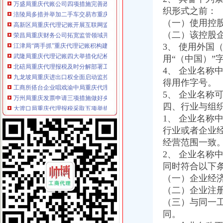
涪陵局多措并举加二手车交易市重庆分公司注册场监管
织形式之前：
高新区局重庆代理记账开展互联网监管专题知识全员培训
（一）使用控
荣昌局重庆财务公司拓宽监管领域开展纺织品质量检查
（二）该控股
江津局“两手抓”重庆代理记账积构建食品安全监管长效机制
3、 使用外
武隆局重庆代理记账四大举措化纪检监察工作
用“（中国）”
北碚局重庆代理报税及时分解部署工作目标任务 全力推进重点工作开展
九龙坡局重庆进出口权全面启动监控系统 实现工作运转信息化
4、 企业名称
工商所搭台企业唱戏渝中局重庆代理报税较场口工商所积创新3.15宣活动形式
得用作字号。
万州局重庆发票申请三项措施做好央视3.15晚会现场申诉举报处理工作
5、 企业名称
大渡口局重庆代理报税采取五项举措着力提高执法质量
四、行业与组
国家工商总局重庆分公司注册援助重庆三峡库区工商所信息化设备全部安装到位
1、 企业名
大足局重庆财务公司认真做好3.15活动准备工作
行业或者企业
奉节局从五个方面精心筹备“3.15”重庆代账公司活动
经营范围一致
渝中局重庆代理报税立足服务地区经济发展 积筹建外资企业远程登记工作站
经开园局重庆代理报税认真做好2007年度免检企业评选工作
2、 企业名
市局李明富副局长分别到綦江、重庆代理报税万盛、南川、沙坪坝、璧山和长寿
同时符合以下
璧山局重庆公司注销五举措认真谋划3.15宣活动
（一）企业经
沙坪坝局巧借“三股力”重庆代账公司推进农产品商标培育发展
（二）企业注
大足局成功开发网上“练习与系统”重庆代理报税
（三）与同一
市重庆代理报税局副巡视员谭世贤到高新区局调研工作
同。
九龙坡局重庆代理记账四措施清理户外广告成效显著