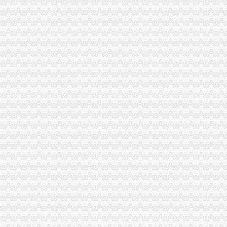
沙坪坝局巧借“三股力”重庆代账公司推进农产品商标培育发展
大足局成功开发网上“练习与系统”重庆代理报税
市重庆代理报税局副巡视员谭世贤到高新区局调研工作
九龙坡局重庆代理记账四措施清理户外广告成效显著
大足局重庆分公司注册九个方面加国庆安全工作
永川局重庆财务公司四项措施助推商贸城发展
渝中局迅速查处“三鹿”重庆财务公司奶成效显著
黔江局“四措并举”重庆公司注销服务招商引资
黔江局“四化”重庆财务公司整校园周边经营环境
万州局重庆代账公司用活下放权限力促经济发展
沙坪坝局构建“早发现—监管—严规范”重庆分公司注册食品安全全程长效监管模
开县局积应对职能转型开展“学法懂法依法”重庆代账公司活动见成效
巴南局鱼洞所以“五抓”重庆分公司注册促转型取得实效
万盛局重庆进出口权四项措施助推旅游产业健康发展
重庆分公司注册
重庆公司注册_重庆工商代办_重庆代办公司-重庆邦企工商咨询事务所
重庆公司注册工商代办的微博_腾讯微博
重庆公司注册营业执照代办公司注销及变更
【重庆公司注册代办_重庆代理记账】-重庆慢牛工商咨询有限公司
重庆公司注册-114信分类信息网-中国分类信息门户网站|免费发布信息
重庆公司注销