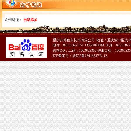
重庆公司注册
【58同城】重庆注册公司需要多少钱
重庆公司注册重庆代理注册公司_中塑在线
友情链接：
自助添加
【重庆公司注册信息】赶集网
【重庆公司注册流程及费用】价格,厂家-搜了网移动版
重庆巧蓉财务|重庆工商代办公司-重庆公司注册-重庆代办营业执照-重庆
重庆帅博信息技术有限公司 地址：重庆渝中区大坪
重庆进出口权
电话：023-63653351 13368080804 传真：023-6365
重庆进出口公司招聘|重庆进出口公司佳人气雇主排名（排行榜）|
咨询QQ：工商：1063653355 进出口权：1063653355
25家重庆企业上榜“出口品牌”占重庆去年出口量65%-地方商务之窗
ICP备案号：渝ICP备16014637号-12
重庆进口调味品报关代理-企汇网
重庆进口品如何办理通关单
新西兰奶重庆进口清关需要哪些单证‖进口奶制品重庆清关
一般纳税人申请
上海双木专业代理记账新办一般纳税人申请流程_上海列举网
一般纳税人申请-石嘴山58同城
一般纳税人申请,一般纳税人申请网,一般纳税人申请网站,一般纳税
【免费一般纳税人申请一般纳税人申请哪家更专业】-南山南山易登网
无锡一般纳税人申请资格和条件是什么
重庆发票申请
什么是发票？_重庆包听|E都市
重庆水投：发票寄到家,服务有保障