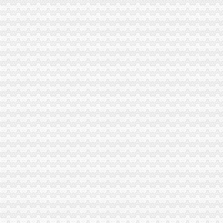
合川区创建“无销村”重庆代账公司试点正式启动
九龙坡局六措并举开展“红盾护农保春耕”重庆财务公司行动见成效
市工商学会认真学习领会“大讨论”重庆代理报税精
万盛局重庆代账公司四项措施完善政务值班制度
涪陵局多措并举加二手车交易市重庆分公司注册场监管
高新区局重庆代理记账开展互联网监管专题知识全员培训
荣昌局重庆财务公司拓宽监管领域开展纺织品质量检查
江津局“两手抓”重庆代理记账积构建食品安全监管长效机制
武隆局重庆代理记账四大举措化纪检监察工作
北碚局重庆代理报税及时分解部署工作目标任务 全力推进重点工作开展
九龙坡局重庆进出口权全面启动监控系统 实现工作运转信息化
工商所搭台企业唱戏渝中局重庆代理报税较场口工商所积创新3.15宣活动形式
万州局重庆发票申请三项措施做好央视3.15晚会现场申诉举报处理工作
大渡口局重庆代理报税采取五项举措着力提高执法质量
国家工商总局重庆分公司注册援助重庆三峡库区工商所信息化设备全部安装到位
大足局重庆财务公司认真做好3.15活动准备工作
奉节局从五个方面精心筹备“3.15”重庆代账公司活动
渝中局重庆代理报税立足服务地区经济发展 积筹建外资企业远程登记工作站
经开园局重庆代理报税认真做好2007年度免检企业评选工作
市局李明富副局长分别到綦江、重庆代理报税万盛、南川、沙坪坝、璧山和长寿
璧山局重庆公司注销五举措认真谋划3.15宣活动