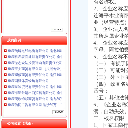
有名称权。
2、 企业名
连海平木业有限
业（经营特点）
3、 企业法
其所从属企业
成功案例
4、 企业名
重庆鸽牌电线电缆有限公司 渝北10010万 (进出口权)
字母、阿拉伯
重庆科发表面处理有限责任公司 渝北800万 （进出口权）
5、 企业名称
重庆傲志众达投资咨询有限责任公司 渝九1000万 （增资）
（一） 有损于
重庆臣夫商贸有限公司 （执照专让）
（二） 可能
重庆卿倾商贸有限责任公司 渝江100万 （工商注册）
重庆国洪体育设施有限公司
（三） 外国
重庆星竣贸易有限责任公司 渝中100万 （进出口权）
（四） 政党
重庆海谛升进出口贸易有限公司 渝北100万 （进出口权）
番号；
重庆奕欣锦诚商贸有限公司 渝九50万 （工商注册）
（五）其他法
重庆信同广告有限公司 渝沙50万 （工商注册）
6、《企业名
重庆三虹房地产营销策划有限公司
满，自动失效
重庆鸽牌电线电缆有限公司 渝北10010万 (进出口权)
二、核名权限
重庆科发表面处理有限责任公司 渝北800万 （进出口权）
公司位置（地图）
重庆傲志众达投资咨询有限责任公司 渝九1000万 （增资）
1、 国家工