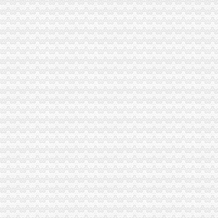
重庆九龙坡区办理企业注销企业转让-商务服务-水母网
重庆沙坪坝门户网
证券日报-福建三元达通讯股份有限公司<BR/>关于重庆分公司完成注销
美团注销重庆等多家分公司王兴局咋玩？-餐饮-亿邦动力网
重庆新世纪百货公司公告注销-市场-重庆乐居网
重庆公司注册
【58同城】重庆注册公司需要多少钱
重庆公司注册重庆代理注册公司_中塑在线
【重庆公司注册信息】赶集网
【重庆公司注册流程及费用】价格,厂家-搜了网移动版
重庆巧蓉财务|重庆工商代办公司-重庆公司注册-重庆代办营业执照-重庆
重庆进出口权
重庆进出口公司招聘|重庆进出口公司佳人气雇主排名（排行榜）|
25家重庆企业上榜“出口品牌”占重庆去年出口量65%-地方商务之窗
重庆进口调味品报关代理-企汇网
重庆进口品如何办理通关单
新西兰奶重庆进口清关需要哪些单证‖进口奶制品重庆清关
一般纳税人申请
上海双木专业代理记账新办一般纳税人申请流程_上海列举网
一般纳税人申请-石嘴山58同城
一般纳税人申请,一般纳税人申请网,一般纳税人申请网站,一般纳税
【免费一般纳税人申请一般纳税人申请哪家更专业】-南山南山易登网