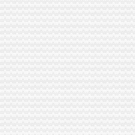
重庆专项审批：发票R审批代理购买服务办理-重庆爱问分类
重庆巴南破获一起发票案金额超过一亿元_网易新闻
浙江男子在重庆注册空壳公司131家发票金额逾亿元_凤凰资讯
重庆代理报税
代理记帐纳税申报选重庆航桥财务-直辖市重庆会计审计信息
渝盾江北代理记账公司、江北报税公司,这家好
重庆代办公司_代理公司注册_工商登记_分公司_个体工商_代账报税_
重庆公司执照代办|重庆代办企业执照
【重庆资质代办】公司页|厂家名录_顺企网
重庆代理记账
成都代理记账咨询重庆代理记账费用
重庆信昂代理记账有限公司
页-重庆社保代办|重庆江北执照代办|重庆代理记帐|重庆财务咨询--023
重庆代理记账||重庆日昌昇财务咨询有限公司
【重庆代理记账财务代理代办营业执照】重庆营业执照代办,价格,
重庆代账公司
重庆代账公司那家更专业,请找重庆覃娜工商咨询有限公司
重庆渝北代账公司哪家好？个人资公司注册有哪些条件？
重庆代理公司记账,重庆代账,重庆代理纳税申报,重庆财税代理,重
重庆会计代账哪家好？-好股
【2017年重庆新概念代账服务有限公司新招聘信息_电话_地址】-赶