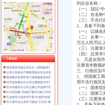
重庆臣夫商贸有限公司 （执照专让）
列企业名称：
重庆卿倾商贸有限责任公司 渝江100万 （工商注册）
（一） 冠以“中
工商动态
重庆国洪体育设施有限公司
（二） 在名称
巫溪局重庆发票申请采取三措施开展保密自查工作
重庆星竣贸易有限责任公司 渝中100万 （进出口权）
永川局重庆分公司注册全体干部职工共向灾区捐款近4万元
（三） 不含行
重庆海谛升进出口贸易有限公司 渝北100万 （进出口权）
綦江局、重庆分公司注册綦江个协为灾区募集捐款23万余元
2、 具备下列
重庆奕欣锦诚商贸有限公司 渝九50万 （工商注册）
市重庆公司注销局赴埃及南非考察团为四川大地震遇难者默哀并捐款
（一） 以驰
重庆信同广告有限公司 渝沙50万 （工商注册）
巫溪局实施“五大帮农”重庆代理记账工程，助推新农村建设
重庆三虹房地产营销策划有限公司
（二） 从事一
部门省市重庆分公司注册局来信来电对我局表示问 四川省局发来感谢信
万元人民币以
秀山局重庆代理报税七旬退休干部系灾区捐款1000元
（三） 注册资
南岸局重庆进出口权四项措施做好地震灾后稳定工作
（四） 总资本
一方有难 八方支援:南岸局重庆代理记账向梁平局紧急捐款2万元
巴南局重庆代理记账三项举措积应对地震波动
工商动态
3、 凡是在我
我市重庆代账公司出台《新闻媒体广告刊播违规行为处理办法》
注册资本数额
云局七举措从严整规危险化学品市重庆进出口权场秩序
三、行政区划
酉局重庆发票申请三项措施推进农民专业合作社实施商标品牌战略
1、 经国家
经开园局重庆分公司注册狠抓户外广告监管取得明显成效
用不含行政区
彭水局重庆分公司注册公开选调干部努力提高选人用人公信度
（一） 国务院
合川区创建“无销村”重庆代账公司试点正式启动
（二） 国家
九龙坡局六措并举开展“红盾护农保春耕”重庆财务公司行动见成效
市工商学会认真学习领会“大讨论”重庆代理报税精
（三）注册资本
万盛局重庆代账公司四项措施完善政务值班制度
2、 具备下