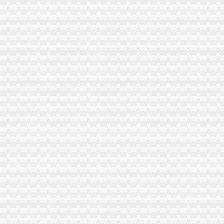
无锡一般纳税人申请资格和条件是什么
重庆发票申请
什么是发票？_重庆包听|E都市
重庆水投：发票寄到家,服务有保障
重庆专项审批：发票R审批代理购买服务办理-重庆爱问分类
重庆巴南破获一起发票案金额超过一亿元_网易新闻
浙江男子在重庆注册空壳公司131家发票金额逾亿元_凤凰资讯
重庆代理报税
代理记帐纳税申报选重庆航桥财务-直辖市重庆会计审计信息
渝盾江北代理记账公司、江北报税公司,这家好
重庆代办公司_代理公司注册_工商登记_分公司_个体工商_代账报税_
重庆公司执照代办|重庆代办企业执照
【重庆资质代办】公司页|厂家名录_顺企网
重庆代理记账
成都代理记账咨询重庆代理记账费用
重庆信昂代理记账有限公司
页-重庆社保代办|重庆江北执照代办|重庆代理记帐|重庆财务咨询--023
重庆代理记账||重庆日昌昇财务咨询有限公司
【重庆代理记账财务代理代办营业执照】重庆营业执照代办,价格,
重庆代账公司
重庆代账公司那家更专业,请找重庆覃娜工商咨询有限公司