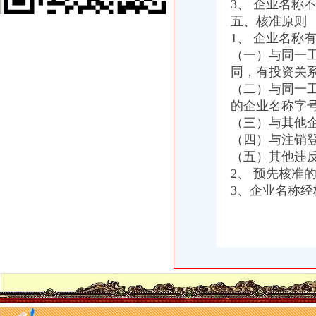
3、 企业名称
大足局重庆分公司注册九个方面加国庆安全工作
永川局重庆财务公司四项措施助推商贸城发展
五、核准原则
渝中局迅速查处“三鹿”重庆财务公司奶成效显著
1、 企业名称
黔江局“四措并举”重庆公司注销服务招商引资
（一）与同一
黔江局“四化”重庆财务公司整校园周边经营环境
同，有投资关
万州局重庆代账公司用活下放权限力促经济发展
（二）与同一
沙坪坝局构建“早发现—监管—严规范”重庆分公司注册食品安全全程长效监管模
的企业名称字
开县局积应对职能转型开展“学法懂法依法”重庆代账公司活动见成效
（三）与其他
巴南局鱼洞所以“五抓”重庆分公司注册促转型取得实效
万盛局重庆进出口权四项措施助推旅游产业健康发展
（四）与注销
重庆分公司注册
（五）其他违
重庆公司注册_重庆工商代办_重庆代办公司-重庆邦企工商咨询事务所
2、 预先核
重庆公司注册工商代办的微博_腾讯微博
3、企业名称
重庆公司注册营业执照代办公司注销及变更
【重庆公司注册代办_重庆代理记账】-重庆慢牛工商咨询有限公司
重庆公司注册-114信分类信息网-中国分类信息门户网站|免费发布信息
重庆公司注销
重庆九龙坡区办理企业注销企业转让-商务服务-水母网
重庆沙坪坝门户网
证券日报-福建三元达通讯股份有限公司<BR/>关于重庆分公司完成注销
美团注销重庆等多家分公司王兴局咋玩？-餐饮-亿邦动力网
重庆新世纪百货公司公告注销-市场-重庆乐居网