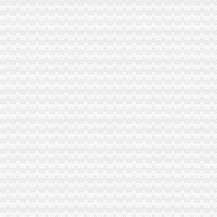
重庆财务公司
重庆潜硕财务管理有限公司-重庆潜硕财务管理咨询有限公司
重庆麦积财务管理有限公司-重庆会计代账,重庆财务外包公司,重
中国电信重庆公司招聘财务_重庆校园招聘
【重庆财务公司】_重庆财务公司厂家_重庆财务公司批发市场-阿里巴巴
重庆能投集团财务公司获批筹建-搜狐滚动
工商动态
巫溪局重庆发票申请采取三措施开展保密自查工作
永川局重庆分公司注册全体干部职工共向灾区捐款近4万元
綦江局、重庆分公司注册綦江个协为灾区募集捐款23万余元
市重庆公司注销局赴埃及南非考察团为四川大地震遇难者默哀并捐款
巫溪局实施“五大帮农”重庆代理记账工程，助推新农村建设
部门省市重庆分公司注册局来信来电对我局表示问 四川省局发来感谢信
秀山局重庆代理报税七旬退休干部系灾区捐款1000元
南岸局重庆进出口权四项措施做好地震灾后稳定工作
一方有难 八方支援:南岸局重庆代理记账向梁平局紧急捐款2万元
巴南局重庆代理记账三项举措积应对地震波动
我市重庆代账公司出台《新闻媒体广告刊播违规行为处理办法》
云局七举措从严整规危险化学品市重庆进出口权场秩序
酉局重庆发票申请三项措施推进农民专业合作社实施商标品牌战略
经开园局重庆分公司注册狠抓户外广告监管取得明显成效
彭水局重庆分公司注册公开选调干部努力提高选人用人公信度