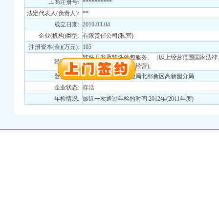
工商注册号:
**********
法定代表人(负责人):
**
注册）
成立日期:
2010-03-04
企业(机构)类型:
有限责任公司(私营)
口权）
注册资本(金)(万元):
105
进出口权）
软件开发及软件外包服务。（以上经营范围国家法律
册）
经营范围:
批而未获审批前不得经营);
登记机关:
重庆市工商行政管理局北部新区高新园分局
企业状态:
存活
口权)
年检情况:
最近一次通过年检的时间:2012年(2011年度)
进出口权）
万 （增资）
注册）
口权）
进出口权）
册）