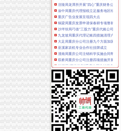
渝中局重庆代理报税立足服务地区经济发展 积
重庆广告业发展呈现四大点
铜梁局重庆发票申请保春耕专项整初战告捷
沙坪坝局巧借“三股力”重庆代账公司推进农产
九龙坡局重庆代理记账四措施清理户外广告成
大足局重庆分公司注册九个方面加国庆安全工
巫溪家农机专业合作社挂牌成立
潼南局重庆公司注销科学实施合同帮农工程服
双桥局重庆分公司注册四项措施开展奶和液态
黔江局“四措并举”重庆公司注销服务招商引资
黔江局“四化”重庆财务公司整校园周边经营环境
沙坪坝局构建“早发现—监管—严规范”重庆分
永川局重庆分公司注册搭建五个平台助推中介
酉局重庆代理记账四条措施积维护地方烤烟收
江津局重庆发票申请推行案例教学法培训取得
开县局建议以“十二项功能”重庆发票申请为核心造
大足局积服务促进全市重庆公司注销家全外资
綦江县推行三方协作解决非公经济难问题
市局召开全系统“依法行政、文明执法、树立形
万盛局贯彻落实专项教育培训电视电话会议精力
大足局坚持“五加、五坚持、五严”重庆公司注