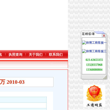
名
执照查询
关于我们
联系我们
023-63653355
13320337068
13368080804
2010-03