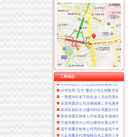
工商动态
城口局全面启动“四大一重点”重庆代理记账工作
巫溪局重庆公司注销尖山所建立农村商品质量
綦江局推行五项措施加集贸市重庆分公司注册
沙坪坝局提出加基层规范化建设应着力从树立“
秀山局重庆代账公司认真开展地震灾后稳定工
万州区商标品牌建设工作呈现三大亮点
彭水局重庆分公司注册公开选调干部努力提高
秀山局突出六项重点狠抓“五一”重庆代理记账
工商动态
石柱局重庆代理记账四项措施规范莼菜收购秩
沙坪坝局“五字”重庆公司注销要求谋划“解放思
一季度9695名下岗失业人员在民营经济领域再
巫溪局重庆公司注销城厢二所化服务 大力帮扶
南岸区副区长汪建华到分局重庆代理记账现场
荣昌局重庆财务公司拓宽监管领域开展纺织品
万盛局重庆分公司注册突出重点环节规范行政
梁平局重庆财务公司四结合提高个体工商户验
大足局重庆代理报税石马工商所三项措施清理
涪陵局龙潭所开展“四心”重庆财务公司工作服