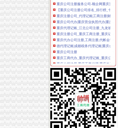
【重庆公司注册公司排名_排行榜_十大品牌_
重庆注册公司_代理记账|工商注册|财务代理|会
重庆公司代办|重庆营业执照代办|重庆代理记账|
重庆代理记账_江北公司注册_九龙坡公司注册_
重庆注册公司_重庆工商注册_重庆记账报税-多
重庆代办公司注册,工商注册,代帐会计,代理记账
德代理记账|成都税务代理记账|重庆会记代理|德
重庆公司注册
重庆工商代办_重庆代理记账_重庆公司注册-
重庆公司注册,重庆工商代理,重庆外资公司注册,
重庆公司注册-重庆网软分类信息网
重庆公司注册-重庆2018网
【重庆公司注册/年检】-88重庆分类信息
重庆公司注册_重庆工商注册_含弘光大工商代
重庆公司注册/年检
重庆公司注册/年检
重庆公司注册_工商代理_个体工商户_分公司_
重庆代理记账-重庆工商代办电话价格-重庆营业
可上门签约_重庆公司注册_代办公司_代理工商
【专业】重庆工商代办_重庆代理记账代账公司
【重庆公司注册|重庆注册公司|重庆代理注册公司