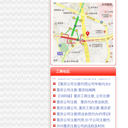
重庆公司注册
重庆市工商管理局公众信息网
重庆公司注册营业执照代办公司注销及变更
【重庆公司注册,一站式服务,享税收优惠】-江
【重庆公司注册核名,注册地址,轻松给您搞定】价
重庆内资公司注册_定格_新浪博客
重庆政全工商咨询有限公司|重庆工商代办公司|
重庆市工商管理局公众信息网
一站式创业服务|重庆工商注册/重庆税务代理/
工商动态
【重庆公司注册网上核名】_重庆列表网
【重庆公司注册代理|公司年检代办|代办注册公
重庆公司注册-重庆吆喝网
【58同城】重庆工商注册_公司注册代理_代办
重庆公司注册、重庆代办营业执照、重庆代办
重庆注册公司_重庆工商注册-重庆易登网
重庆公司注册|营业执照代办|代理记帐|代办税务
重庆公司注册代理,分/子公司注册代办,重庆代
2016重庆注册公司的流程及时间
重庆公司注册服务公司-顺企网重庆页