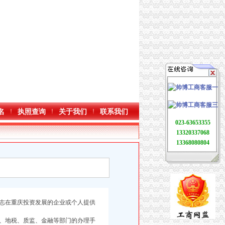
名
执照查询
关于我们
联系我们
023-63653355
13320337068
13368080804
志在重庆投资发展的企业或个人提供
、地税、质监、金融等部门的办理手