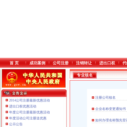
首 页
成功案例
公司注册
注销转让
进出口权
代
专业核名
注册公司核名
2014公司注册最新优惠活动
进出口权优惠活动
企业名称变更通知书
年度公司注册最新优惠活动
本站导航
年度活动公司注册送优惠
如何办理名称预先登
公示公告