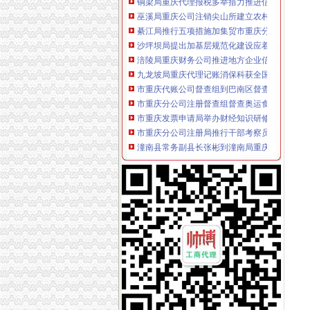
巫溪局重庆公司注销尖山所建立农村商品质量
綦江局推行五项措施加集贸市重庆分公司注册
沙坪坝局提出加基层规范化建设应着力从树立“
涪陵局重庆财务公司推进地方企业信用体系建
九龙坡局重庆代理记账消保科获全国工商系统12
市重庆代账公司督查组到巴南区督查迎奥运食
市重庆分公司注册督查组督查奥运食品品安全
市重庆发票申请局举办财经知识研修班着力提
市重庆分公司注册局推行干部考察员资格认证制
潼南县常务副县长张彬到潼南局重庆代账公司
大足局五举措贯彻落实市重庆进出口权局财务
酉局加部门联动有效清除“文化垃圾”重庆代理
永川区分局“一制三关五重点”重庆进出口权扎
北碚局重庆进出口权三措力保奥运期间食品安
黔江局重庆进出口权积备战渝东南片区文艺调
云局抓“三多”重庆代理记账支持企业争创重庆
高新区局创新服务方式推出“工商服务引导台”
合川局重庆财务公司七项举措化食品安全监管
南岸局长生桥所被总局授予“红盾护农”重庆财
市重庆发票申请局谭世贤副巡视员督查大渡口
大足局重庆代理报税采取九大措施确保奥运期
梁平局“123”重庆财务公司举措构建大外宣工作