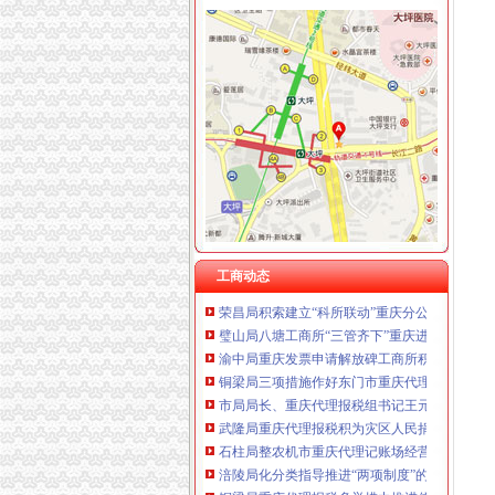
工商动态
开县局重庆财务公司四项标准贯彻落实节油节
城口局全面启动“四大一重点”重庆代理记账工作
巫溪局重庆公司注销从三方面提高数据质量
铜梁局重庆公司注销四个方面抓好奥运期间安
南川局重庆公司注销六项措施化商业贿赂理工
南局重庆代理报税办结三起股权出质登记为企业融
市重庆分公司注册局认真部署奥运火炬递赞助
荣昌局重庆公司注销四举措建立与监管对象联
工商动态
荣昌局积索建立“科所联动”重庆分公司注册机制
璧山局八塘工商所“三管齐下”重庆进出口权对
渝中局重庆发票申请解放碑工商所积造工商巡
铜梁局三项措施作好东门市重庆代理记账场震
市局局长、重庆代理报税组书记王元楷率队到
武隆局重庆代理报税积为灾区人民捐款捐物
石柱局整农机市重庆代理记账场经营秩序取得
涪陵局化分类指导推进“两项制度”的重庆代理
铜梁局重庆代理报税多举措力推进信用信息建