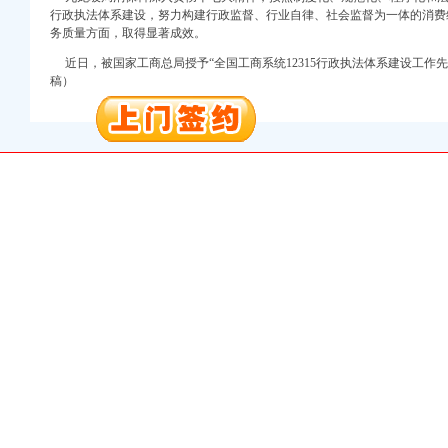
万 （增资）
行政执法体系建设，努力构建行政监督、行业自律、社会监督为一体的消费
务质量方面，取得显著成效。
注册）
近日，被国家工商总局授予“全国工商系统12315行政执法体系建设工作
稿）
口权）
进出口权）
册）
口权)
进出口权）
万 （增资）
注册）
口权）
进出口权）
册）