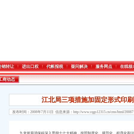
注销转让
进出口权
代帐报税
疑问解决
服务网点
在线核
工商动态
江北局三项措施加固定形式印刷
发布时间：2008年7月11日 信息来源：
http://www.cqgs12315.cn/cms/html/2008
口权)
进出口权）
九龙坡局消保科深入贯彻十七大精神，按照制度化、规范化、程序化和法治化