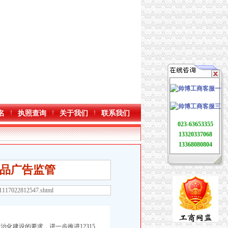
名
执照查询
关于我们
联系我们
023-63653355
13320337068
13368080804
品广告监管
71117022812547.shtml
建设的要求，进一步推进12315