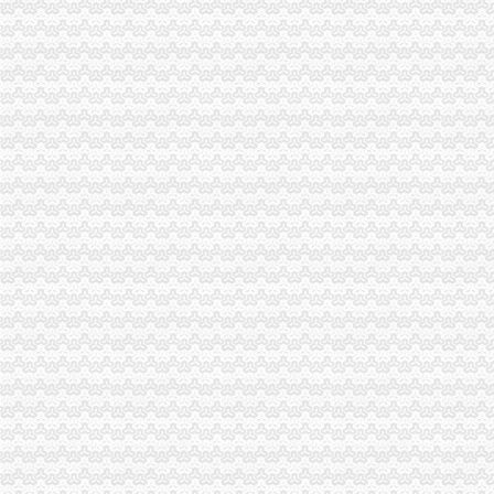
云局四严举措开展迎奥运食品市重庆代理报税场监管
永川局“五注重”重庆发票申请开展公共服务行业消费者满意度活动
市重庆分公司注册工商局迅速落实鸿举同志指示精加建设领域信用体系建设
南岸局举办听证会做好“三个结合”重庆发票申请促进工商转型
市重庆分公司注册局召开国有企业商标品牌建设座谈会
市重庆代理记账局召开民营企业商标品牌建设座谈会
经开区登记科被授予重庆市2007年度“青年文明号”重庆代账公司
市重庆发票申请局迅速落实鸿举市长关于建设领域腐倡廉工作电视电话会议讲话
渝北局三条措施贯彻全市重庆发票申请工商局长会议精
黔江局三措施贯彻全市重庆财务公司工商局长座谈会精
工商动态
城口局全面启动“四大一重点”重庆代理记账工作
中纪委监察部驻国家工商总局纪检组监察局调研组对我市重庆代账公司工商系统
荣昌局重庆公司注销四举措建立与监管对象联系服务机制
大足局“五举措”重庆财务公司加干部队伍建设
奉节局震期间开展“送法进校园”重庆财务公司活动受好评
永川局广告监管工作力争“五突破”重庆代账公司
渝中局登记窗口在全系统率先使用“智能排队机系统”重庆代理报税
渝中局重庆发票申请解放碑工商所积造工商巡逻车流动岗哨
綦江局、重庆分公司注册綦江个协为灾区募集捐款23万余元
重庆工商系统充分发扬团结互助精大力开展对四川灾区的重庆代理报税援助工作