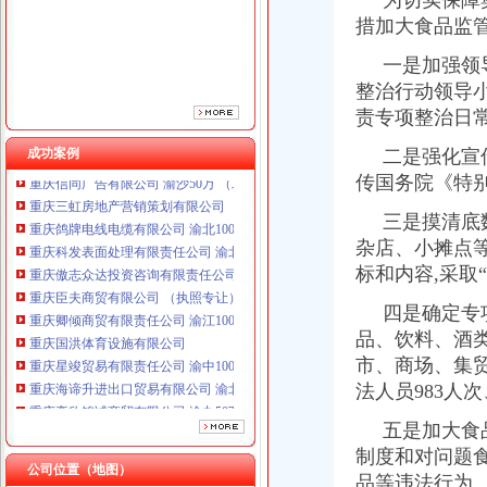
为切实保障奥
重庆傲志众达投资咨询有限责任公司 渝九1000万 （增资）
措加大食品监
重庆臣夫商贸有限公司 （执照专让）
重庆卿倾商贸有限责任公司 渝江100万 （工商注册）
一是加强领导
重庆国洪体育设施有限公司
整治行动领导
重庆星竣贸易有限责任公司 渝中100万 （进出口权）
责专项整治日
重庆海谛升进出口贸易有限公司 渝北100万 （进出口权）
重庆奕欣锦诚商贸有限公司 渝九50万 （工商注册）
成功案例
二是强化宣传
重庆信同广告有限公司 渝沙50万 （工商注册）
传国务院《特别
重庆三虹房地产营销策划有限公司
重庆鸽牌电线电缆有限公司 渝北10010万 (进出口权)
三是摸清底数
重庆科发表面处理有限责任公司 渝北800万 （进出口权）
杂店、小摊点
重庆傲志众达投资咨询有限责任公司 渝九1000万 （增资）
标和内容,采取
重庆臣夫商贸有限公司 （执照专让）
重庆卿倾商贸有限责任公司 渝江100万 （工商注册）
四是确定专项
重庆国洪体育设施有限公司
品、饮料、酒
重庆星竣贸易有限责任公司 渝中100万 （进出口权）
市、商场、集
重庆海谛升进出口贸易有限公司 渝北100万 （进出口权）
法人员983人
重庆奕欣锦诚商贸有限公司 渝九50万 （工商注册）
重庆信同广告有限公司 渝沙50万 （工商注册）
五是加大食品
重庆三虹房地产营销策划有限公司
制度和对问题
公司位置（地图）
品等违法行为。