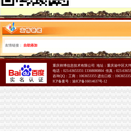
市重庆分公司注册工商学会认真贯彻落实全市工商行政管理局长座谈会精
市重庆代账公司局机关委及时达学习全市工商局长座谈会精
南川局及时贯彻落实全市重庆发票申请工商局长座谈会精
高新园局认真贯彻落实全市重庆代账公司工商行政管理局长座谈会议精
璧山局认真贯彻落实全市重庆代理记账工商行政管理局长座谈会精
渝西片区文艺调演预赛在江津区隆重举行
市局企业处屠珊珊同志在全市2008青年人才论坛获“优秀论文”重庆代账公司
友情链接：
自助添加
铜梁局重庆公司注销采取有力措施狠抓数据质量建设
福建省工商局“两手抓”重庆发票申请对口支援巫溪局见实效
南岸局“1234”重庆分公司注册方式建立纪检督查制狠抓纠风工作效果好
重庆帅博信息技术有限公司 地址：重庆渝中区大坪
渝中分局重庆代理记账成立西南个电子商务监管所
电话：023-63653351 13368080804 传真：023-6365
江北局重庆发票申请四项措施推进工商理论调研工作
咨询QQ：工商：1063653355 进出口权：1063653355
市重庆代理报税工商局化信息化平台建设 提升服务发展功能
ICP备案号：渝ICP备16014637号-12
云局重庆进出口权小丫口工商所五措并举支持新农村建设
市重庆发票申请局信用处认真落实全市工商行政管理局长座谈会议精
渝中局朝天门工商所开展规范奥运商品的重庆发票申请整活动
渝东南片区文艺调演预赛取得圆满成功
市重庆代账公司局召开电子商务监管工作领导小组会议
市重庆代账公司局召开全市工商系统财务审计工作会议
巫溪局落实“五个机制”重庆财务公司 转变信访工作思路
南川局四项措施推动建立“大外宣”重庆代账公司工作格局