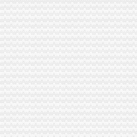
高新区局重庆进出口权企业网上年检率突破30%
梁平局“三抓三促”重庆分公司注册上半年工作取得新进展
九龙坡局重庆公司注销三项措施加固定形式印刷品广告监管
武隆局重庆公司注销加队伍建设确保工作全面完成
市重庆发票申请局双生所四条措施开展洋酒市场专项整
江北局立足职能切实加建设领域的重庆代账公司信用评价工作
市重庆分公司注册局商标处认真贯彻落实全市工商行政管理局长座谈会议精
市重庆分公司注册工商学会认真贯彻落实全市工商行政管理局长座谈会精
市重庆代账公司局机关委及时达学习全市工商局长座谈会精
南川局及时贯彻落实全市重庆发票申请工商局长座谈会精
高新园局认真贯彻落实全市重庆代账公司工商行政管理局长座谈会议精
璧山局认真贯彻落实全市重庆代理记账工商行政管理局长座谈会精
渝西片区文艺调演预赛在江津区隆重举行
市局企业处屠珊珊同志在全市2008青年人才论坛获“优秀论文”重庆代账公司
铜梁局重庆公司注销采取有力措施狠抓数据质量建设
福建省工商局“两手抓”重庆发票申请对口支援巫溪局见实效
南岸局“1234”重庆分公司注册方式建立纪检督查制狠抓纠风工作效果好
渝中分局重庆代理记账成立西南个电子商务监管所
江北局重庆发票申请四项措施推进工商理论调研工作
市重庆代理报税工商局化信息化平台建设 提升服务发展功能
云局重庆进出口权小丫口工商所五措并举支持新农村建设