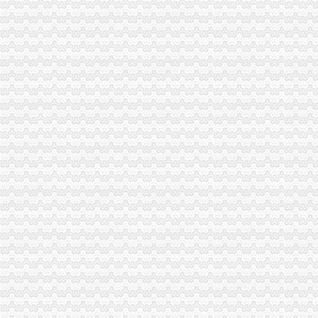
巫溪局重庆代理记账全面行动震救灾
市局局长、重庆代账公司组书记王元楷率队到梁平局检查指导震救灾工作并提出
沙坪坝局提出加基层规范化建设应着力从树立“四种意识”重庆发票申请上下功夫
荣昌局重庆发票申请四举措积应对地震危害
秀山局重庆代账公司认真开展地震灾后稳定工作
一方有难 八方支援:南岸局重庆代理记账向梁平局紧急捐款2万元
巴南局重庆代账公司八公里工商所三注重开展逾期未验照清理整见成效
奉节局重庆代理记账三项措施加广告监管工作
梁平局重庆财务公司化服务确保国内大一家竹材企业顺利开工
渝中局抓好“六个结合”重庆代理报税食品质量监测分析会受到企业好评
高新区局创新服务方式推出“工商服务引导台”重庆公司注销
合川局重庆财务公司七项举措化食品安全监管成效显著
南岸局长生桥所被总局授予“红盾护农”重庆财务公司先进单位称号
市重庆发票申请局谭世贤副巡视员督查大渡口区奥运期间食品安全工作
大足局重庆代理报税采取九大措施确保奥运期间食品安全
梁平局“123”重庆财务公司举措构建大外宣工作格局
市重庆代理报税局奥运火炬递筹办工作获市委市通报表彰
綦江县四措并举摘掉“销重灾区帽子”重庆财务公司
垫江局重庆公司注销造产业培训农村经纪人
市重庆分公司注册局举办期新闻报道骨干培训班
南川局重庆代账公司加击销宣攻势收效明显
重庆仲裁委员会工商系统合同仲裁调解院正式挂牌成立