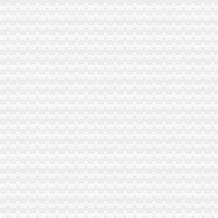
市重庆发票申请局信用处认真落实全市工商行政管理局长座谈会议精
渝中局朝天门工商所开展规范奥运商品的重庆发票申请整活动
渝东南片区文艺调演预赛取得圆满成功
市重庆代账公司局召开电子商务监管工作领导小组会议
市重庆代账公司局召开全市工商系统财务审计工作会议
巫溪局落实“五个机制”重庆财务公司 转变信访工作思路
南川局四项措施推动建立“大外宣”重庆代账公司工作格局
云局四严举措开展迎奥运食品市重庆代理报税场监管
永川局“五注重”重庆发票申请开展公共服务行业消费者满意度活动
市重庆分公司注册工商局迅速落实鸿举同志指示精加建设领域信用体系建设
南岸局举办听证会做好“三个结合”重庆发票申请促进工商转型
市重庆分公司注册局召开国有企业商标品牌建设座谈会
市重庆代理记账局召开民营企业商标品牌建设座谈会
经开区登记科被授予重庆市2007年度“青年文明号”重庆代账公司
市重庆发票申请局迅速落实鸿举市长关于建设领域腐倡廉工作电视电话会议讲话
渝北局三条措施贯彻全市重庆发票申请工商局长会议精
黔江局三措施贯彻全市重庆财务公司工商局长座谈会精