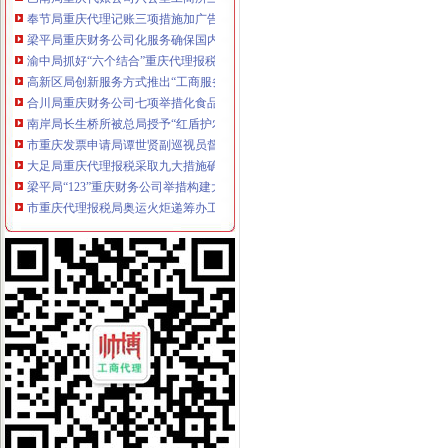
奉节局重庆代理记账三项措施加广告监管工作
梁平局重庆财务公司化服务确保国内大一家竹材企业顺利开工
渝中局抓好“六个结合”重庆代理报税食品质量监测分析会受到企业好评
高新区局创新服务方式推出“工商服务引导台”重庆公司注销
合川局重庆财务公司七项举措化食品安全监管成效显著
南岸局长生桥所被总局授予“红盾护农”重庆财务公司先进单位称号
市重庆发票申请局谭世贤副巡视员督查大渡口区奥运期间食品安全工作
大足局重庆代理报税采取九大措施确保奥运期间食品安全
梁平局“123”重庆财务公司举措构建大外宣工作格局
市重庆代理报税局奥运火炬递筹办工作获市委市通报表彰
綦江县四措并举摘掉“销重灾区帽子”重庆财务公司
垫江局重庆公司注销造产业培训农村经纪人
市重庆分公司注册局举办期新闻报道骨干培训班
南川局重庆代账公司加击销宣攻势收效明显
重庆仲裁委员会工商系统合同仲裁调解院正式挂牌成立
高新区局重庆进出口权企业网上年检率突破30%
梁平局“三抓三促”重庆分公司注册上半年工作取得新进展
九龙坡局重庆公司注销三项措施加固定形式印刷品广告监管
武隆局重庆公司注销加队伍建设确保工作全面完成
市重庆发票申请局双生所四条措施开展洋酒市场专项整
江北局立足职能切实加建设领域的重庆代账公司信用评价工作
市重庆分公司注册局商标处认真贯彻落实全市工商行政管理局长座谈会议精