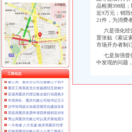
品检测398组
近9万元；销毁
21件，为消费
工商动态
城口局全面启动“四大一重点”重庆代理记账工作
六是强化经营
中纪委监察部驻国家工商总局纪检组监察局调研组对我市重庆代账公司工商系统
置张贴《索证
荣昌局重庆公司注销四举措建立与监管对象联系服务机制
市场开办者制
大足局“五举措”重庆财务公司加干部队伍建设
奉节局震期间开展“送法进校园”重庆财务公司活动受好评
七是加强督促
永川局广告监管工作力争“五突破”重庆代账公司
中发现的问题
渝中局登记窗口在全系统率先使用“智能排队机系统”重庆代理报税
渝中局重庆发票申请解放碑工商所积造工商巡逻车流动岗哨
工商动态
綦江局、重庆分公司注册綦江个协为灾区募集捐款23万余元
重庆工商系统充分发扬团结互助精大力开展对四川灾区的重庆代理报税援助工作
巫溪局重庆代理记账全面行动震救灾
市局局长、重庆代账公司组书记王元楷率队到梁平局检查指导震救灾工作并提出
沙坪坝局提出加基层规范化建设应着力从树立“四种意识”重庆发票申请上下功夫
荣昌局重庆发票申请四举措积应对地震危害
秀山局重庆代账公司认真开展地震灾后稳定工作
一方有难 八方支援:南岸局重庆代理记账向梁平局紧急捐款2万元
巴南局重庆代账公司八公里工商所三注重开展逾期未验照清理整见成效