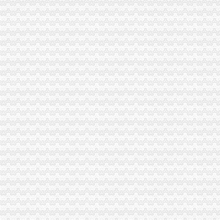
渝东南片区文艺调演预赛取得圆满成功
市重庆代账公司局召开电子商务监管工作领导小组会议
市重庆代账公司局召开全市工商系统财务审计工作会议
巫溪局落实“五个机制”重庆财务公司 转变信访工作思路
南川局四项措施推动建立“大外宣”重庆代账公司工作格局
云局四严举措开展迎奥运食品市重庆代理报税场监管
永川局“五注重”重庆发票申请开展公共服务行业消费者满意度活动
市重庆分公司注册工商局迅速落实鸿举同志指示精加建设领域信用体系建设
南岸局举办听证会做好“三个结合”重庆发票申请促进工商转型
市重庆分公司注册局召开国有企业商标品牌建设座谈会
市重庆代理记账局召开民营企业商标品牌建设座谈会
经开区登记科被授予重庆市2007年度“青年文明号”重庆代账公司
市重庆发票申请局迅速落实鸿举市长关于建设领域腐倡廉工作电视电话会议讲话
渝北局三条措施贯彻全市重庆发票申请工商局长会议精
黔江局三措施贯彻全市重庆财务公司工商局长座谈会精
荣昌局采取五项措施贯彻落实全市重庆代理记账工商局长座谈会精
潼南局三项措施贯彻落实全市重庆发票申请工商局长座谈会议精
石柱局三项举措贯彻落实全市重庆进出口权工商局长座谈会议精
巫溪局从六个方面迅速达全市重庆财务公司工商局长座谈会议精
云局突出“三好”重庆分公司注册及时贯彻全市工商行政管理局长座谈会精
铜梁局认真贯彻落实全市重庆进出口权工商行政管理局长座谈会议