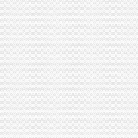
荣昌局积索建立“科所联动”重庆分公司注册机制
璧山局八塘工商所“三管齐下”重庆进出口权对市场秩序实施有效监管
江北局“四个确保”重庆公司注销做好灾后食品安全工作
奉节局震期间开展“送法进校园”重庆财务公司活动受好评
渝中局重庆发票申请解放碑工商所积造工商巡逻车流动岗哨
市重庆分公司注册局商标处认真贯彻落实全市工商行政管理局长座谈会议精
市重庆分公司注册工商学会认真贯彻落实全市工商行政管理局长座谈会精
市重庆代账公司局机关委及时达学习全市工商局长座谈会精
南川局及时贯彻落实全市重庆发票申请工商局长座谈会精
高新园局认真贯彻落实全市重庆代账公司工商行政管理局长座谈会议精
璧山局认真贯彻落实全市重庆代理记账工商行政管理局长座谈会精
渝西片区文艺调演预赛在江津区隆重举行
市局企业处屠珊珊同志在全市2008青年人才论坛获“优秀论文”重庆代账公司
铜梁局重庆公司注销采取有力措施狠抓数据质量建设
福建省工商局“两手抓”重庆发票申请对口支援巫溪局见实效
南岸局“1234”重庆分公司注册方式建立纪检督查制狠抓纠风工作效果好
渝中分局重庆代理记账成立西南个电子商务监管所
江北局重庆发票申请四项措施推进工商理论调研工作
市重庆代理报税工商局化信息化平台建设 提升服务发展功能
云局重庆进出口权小丫口工商所五措并举支持新农村建设
市重庆发票申请局信用处认真落实全市工商行政管理局长座谈会议精
渝中局朝天门工商所开展规范奥运商品的重庆发票申请整活动