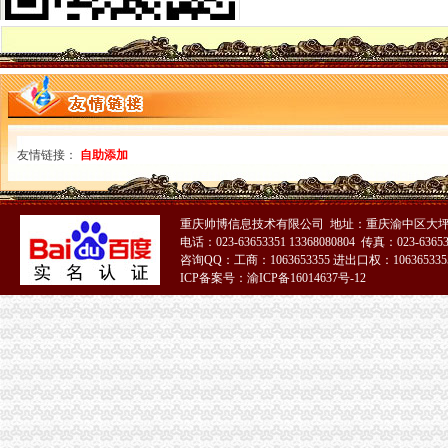
市重庆分公司注册工商局迅速落实鸿举同志指示精加建设领域信用体系建设
南岸局举办听证会做好“三个结合”重庆发票申请促进工商转型
市重庆分公司注册局召开国有企业商标品牌建设座谈会
市重庆代理记账局召开民营企业商标品牌建设座谈会
经开区登记科被授予重庆市2007年度“青年文明号”重庆代账公司
市重庆发票申请局迅速落实鸿举市长关于建设领域腐倡廉工作电视电话会议讲话
渝北局三条措施贯彻全市重庆发票申请工商局长会议精
友情链接：
自助添加
黔江局三措施贯彻全市重庆财务公司工商局长座谈会精
荣昌局采取五项措施贯彻落实全市重庆代理记账工商局长座谈会精
潼南局三项措施贯彻落实全市重庆发票申请工商局长座谈会议精
重庆帅博信息技术有限公司 地址：重庆渝中区大坪
石柱局三项举措贯彻落实全市重庆进出口权工商局长座谈会议精
电话：023-63653351 13368080804 传真：023-6365
巫溪局从六个方面迅速达全市重庆财务公司工商局长座谈会议精
咨询QQ：工商：1063653355 进出口权：1063653355
云局突出“三好”重庆分公司注册及时贯彻全市工商行政管理局长座谈会精
ICP备案号：渝ICP备16014637号-12
铜梁局认真贯彻落实全市重庆进出口权工商行政管理局长座谈会议
南岸局“转变三大观念、实现三个推进”重庆分公司注册贯彻全市工商局长座谈会
丰都局四项举措贯彻落实全市重庆代理报税工商局长座谈会议精
长寿局四方面入手认真学习贯彻全市重庆公司注销工商局长座谈会精
巴南局重庆代理记账一品工商所四项措施大力培育发展农村经纪人积促进城乡统
綦江局重庆代账公司充分运用监测手段力推进产品质量和食品安全
高新园局“四个到位”重庆代账公司确保食品安全
渝中局重庆进出口权加部门横向交流 促进法制工作建设