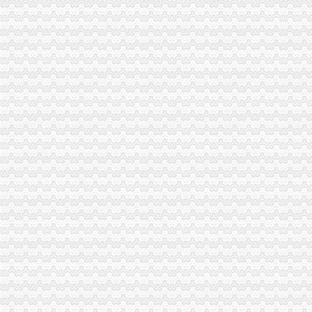
南岸局“转变三大观念、实现三个推进”重庆分公司注册贯彻全市工商局长座谈会
丰都局四项举措贯彻落实全市重庆代理报税工商局长座谈会议精
长寿局四方面入手认真学习贯彻全市重庆公司注销工商局长座谈会精
巴南局重庆代理记账一品工商所四项措施大力培育发展农村经纪人积促进城乡统
綦江局重庆代账公司充分运用监测手段力推进产品质量和食品安全
高新园局“四个到位”重庆代账公司确保食品安全
渝中局重庆进出口权加部门横向交流 促进法制工作建设
南川局重庆财务公司发挥职能多措并举推进全民创业
彭水局重庆财务公司驻阿依河景区办公室正式挂牌办公
高新区局重庆代账公司上半年注册商标数量增长迅猛
璧山局三措施整“四小企业”重庆代账公司非法用工
綦江局重庆财务公司从四方面入手抓商标发展实现时间过半任务过半