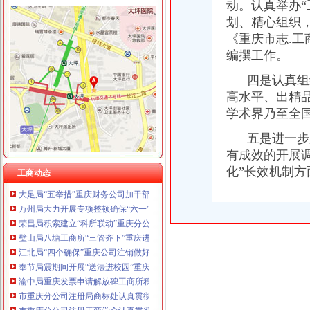
重庆星竣贸易有限责任公司 渝中100万 （进出口权）
动。认真举办
城口局全面启动“四大一重点”重庆代理记账工作
重庆海谛升进出口贸易有限公司 渝北100万 （进出口权）
划、精心组织，
巫溪局重庆公司注销从三方面提高数据质量
重庆奕欣锦诚商贸有限公司 渝九50万 （工商注册）
《重庆市志.工
渝北局重庆进出口权举办全区企业信用体系建设成员单位数据交换培训
重庆信同广告有限公司 渝沙50万 （工商注册）
铜梁局重庆公司注销四个方面抓好奥运期间安全稳定工作
编撰工作。
重庆三虹房地产营销策划有限公司
合川局重庆进出口权建立销人员个人信息库
四是认真组
南川局重庆公司注销六项措施化商业贿赂理工作
高水平、出精
江北局立足职能切实加建设领域的重庆代账公司信用评价工作
渝中局重庆代理报税较场口所为北川灾区孩子欢庆节日
学术界乃至全
南局重庆代理报税办结三起股权出质登记为企业融资1416万元
五是进一步
市重庆分公司注册局认真部署奥运火炬递赞助商广告宣及市场工作
有成效的开展
中纪委监察部驻国家工商总局纪检组监察局调研组对我市重庆代账公司工商系统
荣昌局重庆公司注销四举措建立与监管对象联系服务机制
化”长效机制
工商动态
大足局“五举措”重庆财务公司加干部队伍建设
万州局大力开展专项整顿确保“六一”重庆代理报税儿童节市场安全
荣昌局积索建立“科所联动”重庆分公司注册机制
璧山局八塘工商所“三管齐下”重庆进出口权对市场秩序实施有效监管
江北局“四个确保”重庆公司注销做好灾后食品安全工作
奉节局震期间开展“送法进校园”重庆财务公司活动受好评
渝中局重庆发票申请解放碑工商所积造工商巡逻车流动岗哨
市重庆分公司注册局商标处认真贯彻落实全市工商行政管理局长座谈会议精
市重庆分公司注册工商学会认真贯彻落实全市工商行政管理局长座谈会精