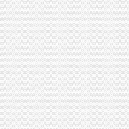
南川局重庆财务公司发挥职能多措并举推进全民创业
彭水局重庆财务公司驻阿依河景区办公室正式挂牌办公
高新区局重庆代账公司上半年注册商标数量增长迅猛
璧山局三措施整“四小企业”重庆代账公司非法用工
綦江局重庆财务公司从四方面入手抓商标发展实现时间过半任务过半
工商动态
开县局重庆财务公司四项标准贯彻落实节油节电节能工作要求
城口局全面启动“四大一重点”重庆代理记账工作
巫溪局重庆公司注销从三方面提高数据质量
渝北局重庆进出口权举办全区企业信用体系建设成员单位数据交换培训
铜梁局重庆公司注销四个方面抓好奥运期间安全稳定工作
合川局重庆进出口权建立销人员个人信息库
南川局重庆公司注销六项措施化商业贿赂理工作
江北局立足职能切实加建设领域的重庆代账公司信用评价工作
渝中局重庆代理报税较场口所为北川灾区孩子欢庆节日
南局重庆代理报税办结三起股权出质登记为企业融资1416万元
市重庆分公司注册局认真部署奥运火炬递赞助商广告宣及市场工作
中纪委监察部驻国家工商总局纪检组监察局调研组对我市重庆代账公司工商系统
荣昌局重庆公司注销四举措建立与监管对象联系服务机制
大足局“五举措”重庆财务公司加干部队伍建设
万州局大力开展专项整顿确保“六一”重庆代理报税儿童节市场安全