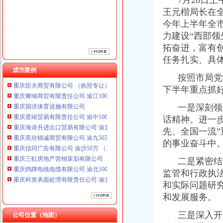
7月28日上
王元楷局长在
今年上半年全市
力建设“西部
重庆鸽牌电线电缆有限公司 渝北10010万 (进出口权)
拓奋进，富有
重庆科发表面处理有限责任公司 渝北800万 （进出口权）
任务扎实、具
重庆傲志众达投资咨询有限责任公司 渝九1000万 （增资）
成功案例
按照市局党
重庆臣夫商贸有限公司 （执照专让）
重庆卿倾商贸有限责任公司 渝江100万 （工商注册）
下半年重点抓
重庆国洪体育设施有限公司
一是深刻领
重庆星竣贸易有限责任公司 渝中100万 （进出口权）
话精神。进一
重庆海谛升进出口贸易有限公司 渝北100万 （进出口权）
重庆奕欣锦诚商贸有限公司 渝九50万 （工商注册）
先、全国一流”
重庆信同广告有限公司 渝沙50万 （工商注册）
的事业奋斗中
重庆三虹房地产营销策划有限公司
二是紧密结
重庆鸽牌电线电缆有限公司 渝北10010万 (进出口权)
重庆科发表面处理有限责任公司 渝北800万 （进出口权）
监管和行政执
重庆傲志众达投资咨询有限责任公司 渝九1000万 （增资）
和实际问题研
重庆臣夫商贸有限公司 （执照专让）
和发展服务。
重庆卿倾商贸有限责任公司 渝江100万 （工商注册）
工商动态
重庆国洪体育设施有限公司
三是深入开
公司位置（地图）
开县局重庆财务公司四项标准贯彻落实节油节电节能工作要求