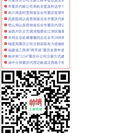
市重庆代账公司局机关委及时达学习全市工商局长座谈会精
南川局及时贯彻落实全市重庆发票申请工商局长座谈会精
高新园局认真贯彻落实全市重庆代账公司工商行政管理局长座谈会议精
璧山局认真贯彻落实全市重庆代理记账工商行政管理局长座谈会精
渝西片区文艺调演预赛在江津区隆重举行
市局企业处屠珊珊同志在全市2008青年人才论坛获“优秀论文”重庆代账公司
铜梁局重庆公司注销采取有力措施狠抓数据质量建设
福建省工商局“两手抓”重庆发票申请对口支援巫溪局见实效
南岸局“1234”重庆分公司注册方式建立纪检督查制狠抓纠风工作效果好
渝中分局重庆代理记账成立西南个电子商务监管所
江北局重庆发票申请四项措施推进工商理论调研工作
市重庆代理报税工商局化信息化平台建设 提升服务发展功能
云局重庆进出口权小丫口工商所五措并举支持新农村建设
市重庆发票申请局信用处认真落实全市工商行政管理局长座谈会议精
渝中局朝天门工商所开展规范奥运商品的重庆发票申请整活动
渝东南片区文艺调演预赛取得圆满成功
市重庆代账公司局召开电子商务监管工作领导小组会议
市重庆代账公司局召开全市工商系统财务审计工作会议
巫溪局落实“五个机制”重庆财务公司 转变信访工作思路
南川局四项措施推动建立“大外宣”重庆代账公司工作格局
云局四严举措开展迎奥运食品市重庆代理报税场监管
永川局“五注重”重庆发票申请开展公共服务行业消费者满意度活动