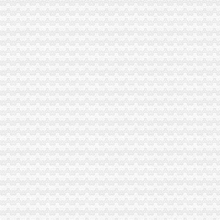
渝中分局重庆代理记账成立西南个电子商务监管所
江北局重庆发票申请四项措施推进工商理论调研工作
市重庆代理报税工商局化信息化平台建设 提升服务发展功能
云局重庆进出口权小丫口工商所五措并举支持新农村建设
市重庆发票申请局信用处认真落实全市工商行政管理局长座谈会议精
渝中局朝天门工商所开展规范奥运商品的重庆发票申请整活动
渝东南片区文艺调演预赛取得圆满成功
市重庆代账公司局召开电子商务监管工作领导小组会议
市重庆代账公司局召开全市工商系统财务审计工作会议
巫溪局落实“五个机制”重庆财务公司 转变信访工作思路
南川局四项措施推动建立“大外宣”重庆代账公司工作格局
云局四严举措开展迎奥运食品市重庆代理报税场监管
永川局“五注重”重庆发票申请开展公共服务行业消费者满意度活动
市重庆分公司注册工商局迅速落实鸿举同志指示精加建设领域信用体系建设
南岸局举办听证会做好“三个结合”重庆发票申请促进工商转型
市重庆分公司注册局召开国有企业商标品牌建设座谈会
市重庆代理记账局召开民营企业商标品牌建设座谈会
经开区登记科被授予重庆市2007年度“青年文明号”重庆代账公司
市重庆发票申请局迅速落实鸿举市长关于建设领域腐倡廉工作电视电话会议讲话
渝北局三条措施贯彻全市重庆发票申请工商局长会议精
黔江局三措施贯彻全市重庆财务公司工商局长座谈会精