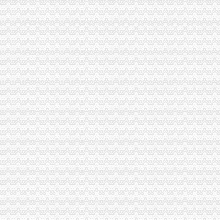
荣昌局采取五项措施贯彻落实全市重庆代理记账工商局长座谈会精
潼南局三项措施贯彻落实全市重庆发票申请工商局长座谈会议精
石柱局三项举措贯彻落实全市重庆进出口权工商局长座谈会议精
巫溪局从六个方面迅速达全市重庆财务公司工商局长座谈会议精
云局突出“三好”重庆分公司注册及时贯彻全市工商行政管理局长座谈会精
铜梁局认真贯彻落实全市重庆进出口权工商行政管理局长座谈会议
南岸局“转变三大观念、实现三个推进”重庆分公司注册贯彻全市工商局长座谈会
丰都局四项举措贯彻落实全市重庆代理报税工商局长座谈会议精
长寿局四方面入手认真学习贯彻全市重庆公司注销工商局长座谈会精
巴南局重庆代理记账一品工商所四项措施大力培育发展农村经纪人积促进城乡统
綦江局重庆代账公司充分运用监测手段力推进产品质量和食品安全
高新园局“四个到位”重庆代账公司确保食品安全
渝中局重庆进出口权加部门横向交流 促进法制工作建设
南川局重庆财务公司发挥职能多措并举推进全民创业
彭水局重庆财务公司驻阿依河景区办公室正式挂牌办公
高新区局重庆代账公司上半年注册商标数量增长迅猛
璧山局三措施整“四小企业”重庆代账公司非法用工