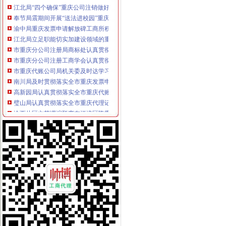
奉节局震期间开展“送法进校园”重庆财务公司活动受好评
渝中局重庆发票申请解放碑工商所积造工商巡逻车流动岗哨
江北局立足职能切实加建设领域的重庆代账公司信用评价工作
市重庆分公司注册局商标处认真贯彻落实全市工商行政管理局长座谈会议精
市重庆分公司注册工商学会认真贯彻落实全市工商行政管理局长座谈会精
市重庆代账公司局机关委及时达学习全市工商局长座谈会精
南川局及时贯彻落实全市重庆发票申请工商局长座谈会精
高新园局认真贯彻落实全市重庆代账公司工商行政管理局长座谈会议精
璧山局认真贯彻落实全市重庆代理记账工商行政管理局长座谈会精
渝西片区文艺调演预赛在江津区隆重举行
市局企业处屠珊珊同志在全市2008青年人才论坛获“优秀论文”重庆代账公司
铜梁局重庆公司注销采取有力措施狠抓数据质量建设
福建省工商局“两手抓”重庆发票申请对口支援巫溪局见实效
南岸局“1234”重庆分公司注册方式建立纪检督查制狠抓纠风工作效果好
渝中分局重庆代理记账成立西南个电子商务监管所
江北局重庆发票申请四项措施推进工商理论调研工作
市重庆代理报税工商局化信息化平台建设 提升服务发展功能
云局重庆进出口权小丫口工商所五措并举支持新农村建设
市重庆发票申请局信用处认真落实全市工商行政管理局长座谈会议精
渝中局朝天门工商所开展规范奥运商品的重庆发票申请整活动
渝东南片区文艺调演预赛取得圆满成功