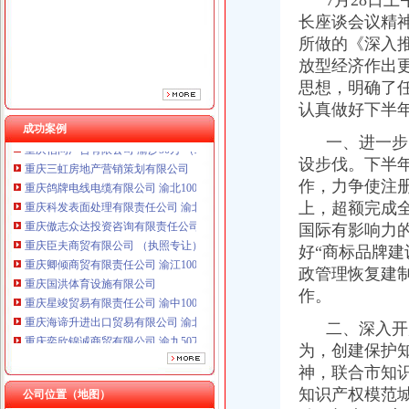
7月28日上
重庆臣夫商贸有限公司 （执照专让）
长座谈会议精
重庆卿倾商贸有限责任公司 渝江100万 （工商注册）
所做的《深入
重庆国洪体育设施有限公司
放型经济作出
重庆星竣贸易有限责任公司 渝中100万 （进出口权）
思想，明确了
重庆海谛升进出口贸易有限公司 渝北100万 （进出口权）
认真做好下半
重庆奕欣锦诚商贸有限公司 渝九50万 （工商注册）
成功案例
重庆信同广告有限公司 渝沙50万 （工商注册）
一、进一步
重庆三虹房地产营销策划有限公司
设步伐。下半
重庆鸽牌电线电缆有限公司 渝北10010万 (进出口权)
作，力争使注册
重庆科发表面处理有限责任公司 渝北800万 （进出口权）
上，超额完成
重庆傲志众达投资咨询有限责任公司 渝九1000万 （增资）
国际有影响力
重庆臣夫商贸有限公司 （执照专让）
重庆卿倾商贸有限责任公司 渝江100万 （工商注册）
好“商标品牌建
重庆国洪体育设施有限公司
政管理恢复建
重庆星竣贸易有限责任公司 渝中100万 （进出口权）
作。
重庆海谛升进出口贸易有限公司 渝北100万 （进出口权）
重庆奕欣锦诚商贸有限公司 渝九50万 （工商注册）
二、深入开
重庆信同广告有限公司 渝沙50万 （工商注册）
为，创建保护
重庆三虹房地产营销策划有限公司
神，联合市知
知识产权模范
公司位置（地图）