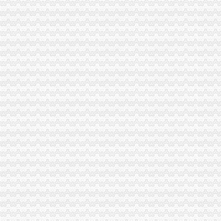
中纪委监察部驻国家工商总局纪检组监察局调研组对我市重庆代账公司工商系统
荣昌局重庆公司注销四举措建立与监管对象联系服务机制
大足局“五举措”重庆财务公司加干部队伍建设
万州局大力开展专项整顿确保“六一”重庆代理报税儿童节市场安全
荣昌局积索建立“科所联动”重庆分公司注册机制
璧山局八塘工商所“三管齐下”重庆进出口权对市场秩序实施有效监管
江北局“四个确保”重庆公司注销做好灾后食品安全工作
奉节局震期间开展“送法进校园”重庆财务公司活动受好评
渝中局重庆发票申请解放碑工商所积造工商巡逻车流动岗哨
江北局立足职能切实加建设领域的重庆代账公司信用评价工作
市重庆分公司注册局商标处认真贯彻落实全市工商行政管理局长座谈会议精
市重庆分公司注册工商学会认真贯彻落实全市工商行政管理局长座谈会精
市重庆代账公司局机关委及时达学习全市工商局长座谈会精
南川局及时贯彻落实全市重庆发票申请工商局长座谈会精
高新园局认真贯彻落实全市重庆代账公司工商行政管理局长座谈会议精
璧山局认真贯彻落实全市重庆代理记账工商行政管理局长座谈会精
渝西片区文艺调演预赛在江津区隆重举行
市局企业处屠珊珊同志在全市2008青年人才论坛获“优秀论文”重庆代账公司
铜梁局重庆公司注销采取有力措施狠抓数据质量建设
福建省工商局“两手抓”重庆发票申请对口支援巫溪局见实效
南岸局“1234”重庆分公司注册方式建立纪检督查制狠抓纠风工作效果好