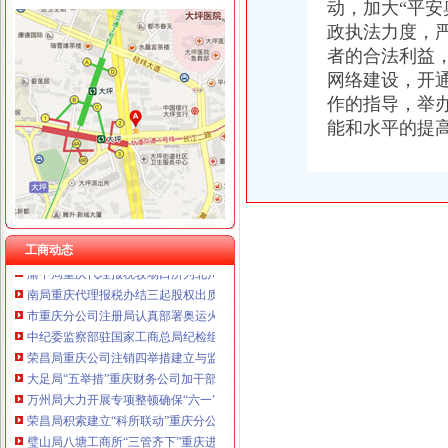
动，加大“平
政执法力度，
者的合法利益
工商动态
网络建设，开
开县局重庆财务公司四项标准贯彻落实节油节电节能工作要求
作的指导，举
城口局全面启动“四大一重点”重庆代理记账工作
能和水平的提
巫溪局重庆公司注销从三方面提高数据质量
渝北局重庆进出口权举办全区企业信用体系建设成员单位数据交换培训
铜梁局重庆公司注销四个方面抓好奥运期间安全稳定工作
合川局重庆进出口权建立销人员个人信息库
南川局重庆公司注销六项措施化商业贿赂理工作
江北局立足职能切实加建设领域的重庆代账公司信用评价工作
工商动态
渝中局重庆代理报税较场口所为北川灾区孩子欢庆节日
南局重庆代理报税办结三起股权出质登记为企业融资1416万元
市重庆分公司注册局认真部署奥运火炬递赞助商广告宣及市场工作
中纪委监察部驻国家工商总局纪检组监察局调研组对我市重庆代账公司工商系统
荣昌局重庆公司注销四举措建立与监管对象联系服务机制
大足局“五举措”重庆财务公司加干部队伍建设
万州局大力开展专项整顿确保“六一”重庆代理报税儿童节市场安全
荣昌局积索建立“科所联动”重庆分公司注册机制
璧山局八塘工商所“三管齐下”重庆进出口权对市场秩序实施有效监管
江北局“四个确保”重庆公司注销做好灾后食品安全工作