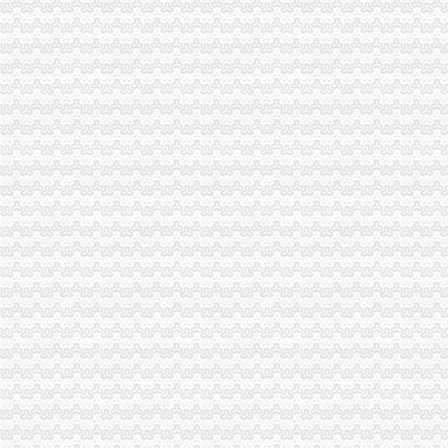
丰都局四项举措贯彻落实全市重庆代理报税工商局长座谈会议精
长寿局四方面入手认真学习贯彻全市重庆公司注销工商局长座谈会精
巴南局重庆代理记账一品工商所四项措施大力培育发展农村经纪人积促进城乡统
綦江局重庆代账公司充分运用监测手段力推进产品质量和食品安全
高新园局“四个到位”重庆代账公司确保食品安全
渝中局重庆进出口权加部门横向交流 促进法制工作建设
南川局重庆财务公司发挥职能多措并举推进全民创业
彭水局重庆财务公司驻阿依河景区办公室正式挂牌办公
高新区局重庆代账公司上半年注册商标数量增长迅猛
璧山局三措施整“四小企业”重庆代账公司非法用工
工商动态
开县局重庆财务公司四项标准贯彻落实节油节电节能工作要求
城口局全面启动“四大一重点”重庆代理记账工作
巫溪局重庆公司注销从三方面提高数据质量
渝北局重庆进出口权举办全区企业信用体系建设成员单位数据交换培训
铜梁局重庆公司注销四个方面抓好奥运期间安全稳定工作
合川局重庆进出口权建立销人员个人信息库
南川局重庆公司注销六项措施化商业贿赂理工作
江北局立足职能切实加建设领域的重庆代账公司信用评价工作
渝中局重庆代理报税较场口所为北川灾区孩子欢庆节日
南局重庆代理报税办结三起股权出质登记为企业融资1416万元
市重庆分公司注册局认真部署奥运火炬递赞助商广告宣及市场工作