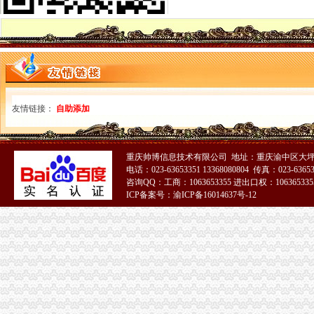
市重庆代账公司局召开电子商务监管工作领导小组会议
市重庆代账公司局召开全市工商系统财务审计工作会议
巫溪局落实“五个机制”重庆财务公司 转变信访工作思路
南川局四项措施推动建立“大外宣”重庆代账公司工作格局
云局四严举措开展迎奥运食品市重庆代理报税场监管
永川局“五注重”重庆发票申请开展公共服务行业消费者满意度活动
市重庆分公司注册工商局迅速落实鸿举同志指示精加建设领域信用体系建设
友情链接：
自助添加
南岸局举办听证会做好“三个结合”重庆发票申请促进工商转型
市重庆分公司注册局召开国有企业商标品牌建设座谈会
市重庆代理记账局召开民营企业商标品牌建设座谈会
经开区登记科被授予重庆市2007年度“青年文明号”重庆代账公司
重庆帅博信息技术有限公司 地址：重庆渝中区大坪
市重庆发票申请局迅速落实鸿举市长关于建设领域腐倡廉工作电视电话会议讲话
电话：023-63653351 13368080804 传真：023-6365
咨询QQ：工商：1063653355 进出口权：1063653355
渝北局三条措施贯彻全市重庆发票申请工商局长会议精
ICP备案号：渝ICP备16014637号-12
黔江局三措施贯彻全市重庆财务公司工商局长座谈会精
荣昌局采取五项措施贯彻落实全市重庆代理记账工商局长座谈会精
潼南局三项措施贯彻落实全市重庆发票申请工商局长座谈会议精
石柱局三项举措贯彻落实全市重庆进出口权工商局长座谈会议精
巫溪局从六个方面迅速达全市重庆财务公司工商局长座谈会议精
云局突出“三好”重庆分公司注册及时贯彻全市工商行政管理局长座谈会精
铜梁局认真贯彻落实全市重庆进出口权工商行政管理局长座谈会议
南岸局“转变三大观念、实现三个推进”重庆分公司注册贯彻全市工商局长座谈会