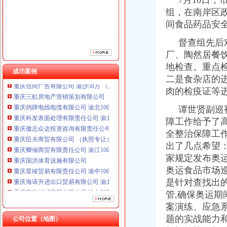
7月10日，
重庆傲志众达投资咨询有限责任公司 渝九1000万 （增资）
组，在南岸区
重庆臣夫商贸有限公司 （执照专让）
间食品药品安
重庆卿倾商贸有限责任公司 渝江100万 （工商注册）
重庆国洪体育设施有限公司
督查组先后对
重庆星竣贸易有限责任公司 渝中100万 （进出口权）
厂、陶然居餐
重庆海谛升进出口贸易有限公司 渝北100万 （进出口权）
地检查。重点检
重庆奕欣锦诚商贸有限公司 渝九50万 （工商注册）
成功案例
二是食杂店的
重庆信同广告有限公司 渝沙50万 （工商注册）
重庆三虹房地产营销策划有限公司
肉的检疫证等
重庆鸽牌电线电缆有限公司 渝北10010万 (进出口权)
谭世贤副巡视
重庆科发表面处理有限责任公司 渝北800万 （进出口权）
障工作给予了
重庆傲志众达投资咨询有限责任公司 渝九1000万 （增资）
重庆臣夫商贸有限公司 （执照专让）
全整治保障工作
重庆卿倾商贸有限责任公司 渝江100万 （工商注册）
出了几点希望
重庆国洪体育设施有限公司
家规定发布奥
重庆星竣贸易有限责任公司 渝中100万 （进出口权）
奥运食品市场
重庆海谛升进出口贸易有限公司 渝北100万 （进出口权）
是针对查找出
重庆奕欣锦诚商贸有限公司 渝九50万 （工商注册）
管,确保奥运
重庆信同广告有限公司 渝沙50万 （工商注册）
案演练、应急
重庆三虹房地产营销策划有限公司
题的实战能力
公司位置（地图）