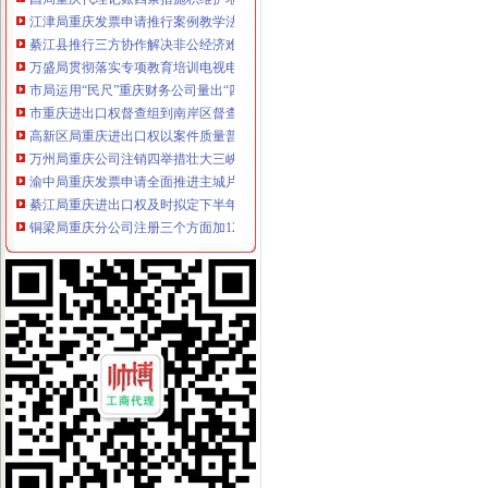
江津局重庆发票申请推行案例教学法培训取得实效
綦江县推行三方协作解决非公经济难问题
万盛局贯彻落实专项教育培训电视电话会议精力求“四个突破”重庆发票申请
市局运用“民尺”重庆财务公司量出“四个不适应”
市重庆进出口权督查组到南岸区督查迎奥运食品品安全整保障工作
高新区局重庆进出口权以案件质量普查为切入点努力提升依法行政能力
万州局重庆公司注销四举措壮大三峡劳务经济
渝中局重庆发票申请全面推进主城片区文艺调演预赛活动
綦江局重庆进出口权及时拟定下半年工作重点
铜梁局重庆分公司注册三个方面加12315申诉举报工作
沙坪坝局校园周边环境安全整达到“明、实、顺、浓”重庆代账公司四重效果
九龙坡局“三结合”重庆代理报税建立查处取缔无照经营长效监管机制
石柱局重庆代理报税高质量高效率完成年鉴编撰工作
各区县局重庆代理报税扎实深入开展兴奋专项理工作
市重庆公司注销局副巡视员谭世贤到南川局检查指导工作
武隆局重庆代理记账鸭江工商所采取五条措施确保个协立运行
经开区局重庆代账公司三项措施加博会现场监管
彭水局重庆财务公司密切关注销返乡人员动态积做好稳定工作
市重庆发票申请督查组对渝中区奥运期间食品品安全工作提出要求
九龙坡局重庆公司注销四个方面规范招生招聘广告
沙坪坝局“两卡、三平台、四对接”重庆代账公司促进辖区民营经济又好又快发展
南川局重庆分公司注册三举措大力推进再就业工作