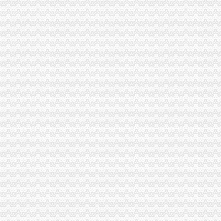
梁平局“123”重庆财务公司举措构建大外宣工作格局
市重庆代理报税局奥运火炬递筹办工作获市委市通报表彰
綦江县四措并举摘掉“销重灾区帽子”重庆财务公司
垫江局重庆公司注销造产业培训农村经纪人
市重庆分公司注册局举办期新闻报道骨干培训班
南川局重庆代账公司加击销宣攻势收效明显
重庆仲裁委员会工商系统合同仲裁调解院正式挂牌成立
高新区局重庆进出口权企业网上年检率突破30%
梁平局“三抓三促”重庆分公司注册上半年工作取得新进展
九龙坡局重庆公司注销三项措施加固定形式印刷品广告监管
工商动态
城口局全面启动“四大一重点”重庆代理记账工作
巫溪局重庆公司注销尖山所建立农村商品质量安全宣长效机制
綦江局推行五项措施加集贸市重庆分公司注册场监管
沙坪坝局提出加基层规范化建设应着力从树立“四种意识”重庆发票申请上下功夫
万州区商标品牌建设工作呈现三大亮点
彭水局重庆分公司注册公开选调干部努力提高选人用人公信度
秀山局突出六项重点狠抓“五一”重庆代理记账市场监管
石柱局重庆代理记账四项措施规范莼菜收购秩序
沙坪坝局“五字”重庆公司注销要求谋划“解放思想、扩大开放”大讨论活动
一季度9695名下岗失业人员在民营经济领域再就业 申办企业热增高