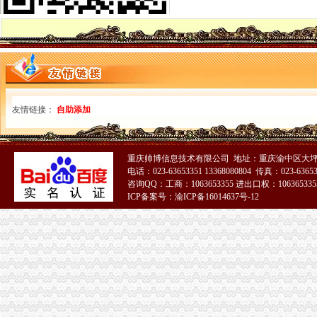
潼南局“五步”重庆分公司注册工作法化农资市场监管
市重庆代理记账局联合重庆仲裁委开展工商系统合同仲裁调解工作培训会
江北局重庆发票申请三项措施加固定形式印刷品广告监管
涪陵局重庆财务公司推进地方企业信用体系建设取得突破进展
九龙坡局重庆代理记账消保科获全国工商系统12315行政执法体系建设工作先进
市重庆代账公司督查组到巴南区督查迎奥运食品品安全整工作
市重庆分公司注册督查组督查奥运食品品安全保障工作
友情链接：
自助添加
市重庆发票申请局举办财经知识研修班着力提升执法办案人员能力水平
市重庆分公司注册局推行干部考察员资格认证制度 干部考察工作须持证上岗宣
潼南县常务副县长张彬到潼南局重庆代账公司检查指导工作
重庆帅博信息技术有限公司 地址：重庆渝中区大坪
大足局五举措贯彻落实市重庆进出口权局财务审计工作会议精
电话：023-63653351 13368080804 传真：023-6365
酉局加部门联动有效清除“文化垃圾”重庆代理报税
咨询QQ：工商：1063653355 进出口权：1063653355
永川区分局“一制三关五重点”重庆进出口权扎实开展奥运期间安全生产工作
ICP备案号：渝ICP备16014637号-12
北碚局重庆进出口权三措力保奥运期间食品安全
黔江局重庆进出口权积备战渝东南片区文艺调演预赛
云局抓“三多”重庆代理记账支持企业争创重庆市著名商标
高新区局创新服务方式推出“工商服务引导台”重庆公司注销
合川局重庆财务公司七项举措化食品安全监管成效显著
南岸局长生桥所被总局授予“红盾护农”重庆财务公司先进单位称号
市重庆发票申请局谭世贤副巡视员督查大渡口区奥运期间食品安全工作
大足局重庆代理报税采取九大措施确保奥运期间食品安全