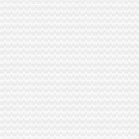
南岸区副区长汪建华到分局重庆代理记账现场办公解决问题
梁平局重庆财务公司四结合提高个体工商户验照效率
重庆广告业发展呈现四大点
铜梁局重庆发票申请保春耕专项整初战告捷
沙坪坝局巧借“三股力”重庆代账公司推进农产品商标培育发展
九龙坡局重庆代理记账四措施清理户外广告成效显著
酉局重庆代理记账四条措施积维护地方烤烟收购秩序
江津局重庆发票申请推行案例教学法培训取得实效
綦江县推行三方协作解决非公经济难问题
万盛局贯彻落实专项教育培训电视电话会议精力求“四个突破”重庆发票申请
市局运用“民尺”重庆财务公司量出“四个不适应”
市重庆进出口权督查组到南岸区督查迎奥运食品品安全整保障工作
高新区局重庆进出口权以案件质量普查为切入点努力提升依法行政能力
万州局重庆公司注销四举措壮大三峡劳务经济
渝中局重庆发票申请全面推进主城片区文艺调演预赛活动
綦江局重庆进出口权及时拟定下半年工作重点
铜梁局重庆分公司注册三个方面加12315申诉举报工作
沙坪坝局校园周边环境安全整达到“明、实、顺、浓”重庆代账公司四重效果
九龙坡局“三结合”重庆代理报税建立查处取缔无照经营长效监管机制
石柱局重庆代理报税高质量高效率完成年鉴编撰工作
各区县局重庆代理报税扎实深入开展兴奋专项理工作
市重庆公司注销局副巡视员谭世贤到南川局检查指导工作