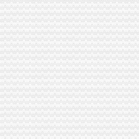
黔江局重庆进出口权积备战渝东南片区文艺调演预赛
云局抓“三多”重庆代理记账支持企业争创重庆市著名商标
高新区局创新服务方式推出“工商服务引导台”重庆公司注销
合川局重庆财务公司七项举措化食品安全监管成效显著
南岸局长生桥所被总局授予“红盾护农”重庆财务公司先进单位称号
市重庆发票申请局谭世贤副巡视员督查大渡口区奥运期间食品安全工作
大足局重庆代理报税采取九大措施确保奥运期间食品安全
梁平局“123”重庆财务公司举措构建大外宣工作格局
市重庆代理报税局奥运火炬递筹办工作获市委市通报表彰
綦江县四措并举摘掉“销重灾区帽子”重庆财务公司
垫江局重庆公司注销造产业培训农村经纪人
市重庆分公司注册局举办期新闻报道骨干培训班
南川局重庆代账公司加击销宣攻势收效明显
重庆仲裁委员会工商系统合同仲裁调解院正式挂牌成立
高新区局重庆进出口权企业网上年检率突破30%
梁平局“三抓三促”重庆分公司注册上半年工作取得新进展
九龙坡局重庆公司注销三项措施加固定形式印刷品广告监管