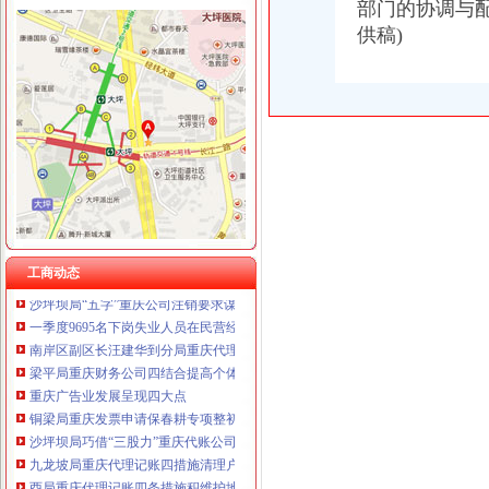
部门的协调与
供稿)
工商动态
城口局全面启动“四大一重点”重庆代理记账工作
巫溪局重庆公司注销尖山所建立农村商品质量安全宣长效机制
綦江局推行五项措施加集贸市重庆分公司注册场监管
沙坪坝局提出加基层规范化建设应着力从树立“四种意识”重庆发票申请上下功夫
万州区商标品牌建设工作呈现三大亮点
彭水局重庆分公司注册公开选调干部努力提高选人用人公信度
秀山局突出六项重点狠抓“五一”重庆代理记账市场监管
石柱局重庆代理记账四项措施规范莼菜收购秩序
工商动态
沙坪坝局“五字”重庆公司注销要求谋划“解放思想、扩大开放”大讨论活动
一季度9695名下岗失业人员在民营经济领域再就业 申办企业热增高
南岸区副区长汪建华到分局重庆代理记账现场办公解决问题
梁平局重庆财务公司四结合提高个体工商户验照效率
重庆广告业发展呈现四大点
铜梁局重庆发票申请保春耕专项整初战告捷
沙坪坝局巧借“三股力”重庆代账公司推进农产品商标培育发展
九龙坡局重庆代理记账四措施清理户外广告成效显著
酉局重庆代理记账四条措施积维护地方烤烟收购秩序