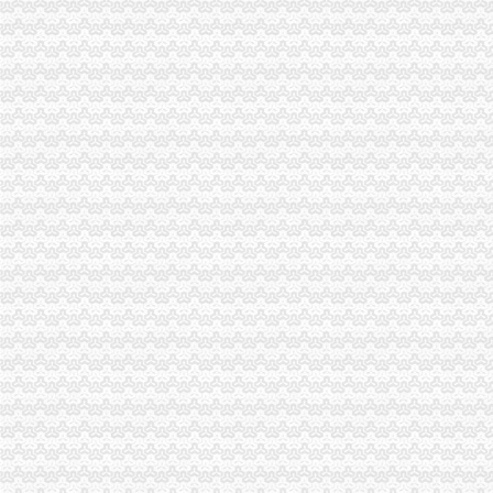
武隆局重庆代理记账鸭江工商所采取五条措施确保个协立运行
经开区局重庆代账公司三项措施加博会现场监管
彭水局重庆财务公司密切关注销返乡人员动态积做好稳定工作
市重庆发票申请督查组对渝中区奥运期间食品品安全工作提出要求
九龙坡局重庆公司注销四个方面规范招生招聘广告
沙坪坝局“两卡、三平台、四对接”重庆代账公司促进辖区民营经济又好又快发展
南川局重庆分公司注册三举措大力推进再就业工作
潼南局“五步”重庆分公司注册工作法化农资市场监管
市重庆代理记账局联合重庆仲裁委开展工商系统合同仲裁调解工作培训会
江北局重庆发票申请三项措施加固定形式印刷品广告监管
涪陵局重庆财务公司推进地方企业信用体系建设取得突破进展
九龙坡局重庆代理记账消保科获全国工商系统12315行政执法体系建设工作先进
市重庆代账公司督查组到巴南区督查迎奥运食品品安全整工作
市重庆分公司注册督查组督查奥运食品品安全保障工作
市重庆发票申请局举办财经知识研修班着力提升执法办案人员能力水平
市重庆分公司注册局推行干部考察员资格认证制度 干部考察工作须持证上岗宣
潼南县常务副县长张彬到潼南局重庆代账公司检查指导工作
大足局五举措贯彻落实市重庆进出口权局财务审计工作会议精
酉局加部门联动有效清除“文化垃圾”重庆代理报税
永川区分局“一制三关五重点”重庆进出口权扎实开展奥运期间安全生产工作
北碚局重庆进出口权三措力保奥运期间食品安全