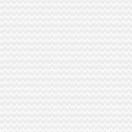
重庆广告业发展呈现四大点
铜梁局重庆发票申请保春耕专项整初战告捷
沙坪坝局巧借“三股力”重庆代账公司推进农产品商标培育发展
九龙坡局重庆代理记账四措施清理户外广告成效显著
酉局重庆代理记账四条措施积维护地方烤烟收购秩序
江津局重庆发票申请推行案例教学法培训取得实效
綦江县推行三方协作解决非公经济难问题
万盛局贯彻落实专项教育培训电视电话会议精力求“四个突破”重庆发票申请
石柱局重庆代理报税高质量高效率完成年鉴编撰工作
各区县局重庆代理报税扎实深入开展兴奋专项理工作
市重庆公司注销局副巡视员谭世贤到南川局检查指导工作
武隆局重庆代理记账鸭江工商所采取五条措施确保个协立运行
经开区局重庆代账公司三项措施加博会现场监管
彭水局重庆财务公司密切关注销返乡人员动态积做好稳定工作
市重庆发票申请督查组对渝中区奥运期间食品品安全工作提出要求
九龙坡局重庆公司注销四个方面规范招生招聘广告
沙坪坝局“两卡、三平台、四对接”重庆代账公司促进辖区民营经济又好又快发展
南川局重庆分公司注册三举措大力推进再就业工作
潼南局“五步”重庆分公司注册工作法化农资市场监管
市重庆代理记账局联合重庆仲裁委开展工商系统合同仲裁调解工作培训会
江北局重庆发票申请三项措施加固定形式印刷品广告监管
涪陵局重庆财务公司推进地方企业信用体系建设取得突破进展