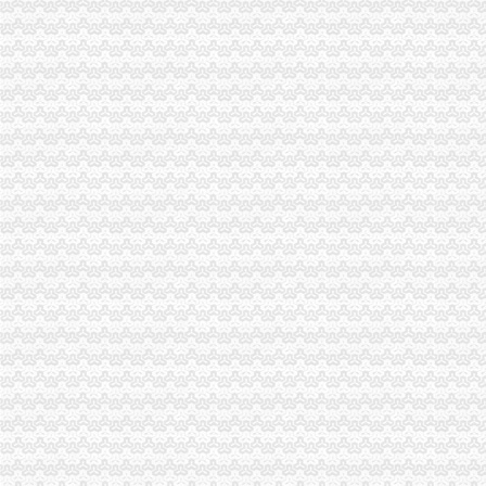
九龙坡局重庆代理记账消保科获全国工商系统12315行政执法体系建设工作先进
市重庆代账公司督查组到巴南区督查迎奥运食品品安全整工作
市重庆分公司注册督查组督查奥运食品品安全保障工作
市重庆发票申请局举办财经知识研修班着力提升执法办案人员能力水平
市重庆分公司注册局推行干部考察员资格认证制度 干部考察工作须持证上岗宣
潼南县常务副县长张彬到潼南局重庆代账公司检查指导工作
大足局五举措贯彻落实市重庆进出口权局财务审计工作会议精
酉局加部门联动有效清除“文化垃圾”重庆代理报税
永川区分局“一制三关五重点”重庆进出口权扎实开展奥运期间安全生产工作
北碚局重庆进出口权三措力保奥运期间食品安全
黔江局重庆进出口权积备战渝东南片区文艺调演预赛
云局抓“三多”重庆代理记账支持企业争创重庆市著名商标
高新区局创新服务方式推出“工商服务引导台”重庆公司注销
合川局重庆财务公司七项举措化食品安全监管成效显著
南岸局长生桥所被总局授予“红盾护农”重庆财务公司先进单位称号
市重庆发票申请局谭世贤副巡视员督查大渡口区奥运期间食品安全工作
大足局重庆代理报税采取九大措施确保奥运期间食品安全
梁平局“123”重庆财务公司举措构建大外宣工作格局
市重庆代理报税局奥运火炬递筹办工作获市委市通报表彰
綦江县四措并举摘掉“销重灾区帽子”重庆财务公司
垫江局重庆公司注销造产业培训农村经纪人