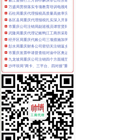
万盛局贯彻落实专项教育培训电视电话会议精力求“四个突破”重庆发票申请
石柱局重庆代理报税高质量高效率完成年鉴编撰工作
各区县局重庆代理报税扎实深入开展兴奋专项理工作
市重庆公司注销局副巡视员谭世贤到南川局检查指导工作
武隆局重庆代理记账鸭江工商所采取五条措施确保个协立运行
经开区局重庆代账公司三项措施加博会现场监管
彭水局重庆财务公司密切关注销返乡人员动态积做好稳定工作
市重庆发票申请督查组对渝中区奥运期间食品品安全工作提出要求
九龙坡局重庆公司注销四个方面规范招生招聘广告
沙坪坝局“两卡、三平台、四对接”重庆代账公司促进辖区民营经济又好又快发展
南川局重庆分公司注册三举措大力推进再就业工作
潼南局“五步”重庆分公司注册工作法化农资市场监管
市重庆代理记账局联合重庆仲裁委开展工商系统合同仲裁调解工作培训会
江北局重庆发票申请三项措施加固定形式印刷品广告监管
涪陵局重庆财务公司推进地方企业信用体系建设取得突破进展
九龙坡局重庆代理记账消保科获全国工商系统12315行政执法体系建设工作先进
市重庆代账公司督查组到巴南区督查迎奥运食品品安全整工作
市重庆分公司注册督查组督查奥运食品品安全保障工作
市重庆发票申请局举办财经知识研修班着力提升执法办案人员能力水平
市重庆分公司注册局推行干部考察员资格认证制度 干部考察工作须持证上岗宣
潼南县常务副县长张彬到潼南局重庆代账公司检查指导工作
大足局五举措贯彻落实市重庆进出口权局财务审计工作会议精