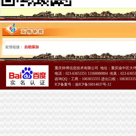
酉局加部门联动有效清除“文化垃圾”重庆代理报税
永川区分局“一制三关五重点”重庆进出口权扎实开展奥运期间安全生产工作
北碚局重庆进出口权三措力保奥运期间食品安全
黔江局重庆进出口权积备战渝东南片区文艺调演预赛
云局抓“三多”重庆代理记账支持企业争创重庆市著名商标
高新区局创新服务方式推出“工商服务引导台”重庆公司注销
合川局重庆财务公司七项举措化食品安全监管成效显著
友情链接：
自助添加
南岸局长生桥所被总局授予“红盾护农”重庆财务公司先进单位称号
市重庆发票申请局谭世贤副巡视员督查大渡口区奥运期间食品安全工作
大足局重庆代理报税采取九大措施确保奥运期间食品安全
重庆帅博信息技术有限公司 地址：重庆渝中区大坪
梁平局“123”重庆财务公司举措构建大外宣工作格局
电话：023-63653351 13368080804 传真：023-6365
市重庆代理报税局奥运火炬递筹办工作获市委市通报表彰
咨询QQ：工商：1063653355 进出口权：1063653355
綦江县四措并举摘掉“销重灾区帽子”重庆财务公司
ICP备案号：渝ICP备16014637号-12
垫江局重庆公司注销造产业培训农村经纪人
市重庆分公司注册局举办期新闻报道骨干培训班
南川局重庆代账公司加击销宣攻势收效明显
重庆仲裁委员会工商系统合同仲裁调解院正式挂牌成立
高新区局重庆进出口权企业网上年检率突破30%
梁平局“三抓三促”重庆分公司注册上半年工作取得新进展
九龙坡局重庆公司注销三项措施加固定形式印刷品广告监管
武隆局重庆公司注销加队伍建设确保工作全面完成