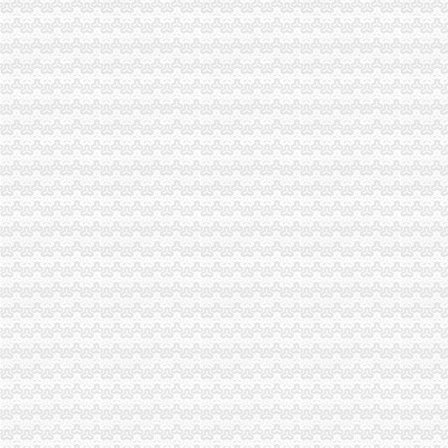
市重庆发票申请局双生所四条措施开展洋酒市场专项整
江北局立足职能切实加建设领域的重庆代账公司信用评价工作
市重庆分公司注册局商标处认真贯彻落实全市工商行政管理局长座谈会议精
市重庆分公司注册工商学会认真贯彻落实全市工商行政管理局长座谈会精
市重庆代账公司局机关委及时达学习全市工商局长座谈会精
南川局及时贯彻落实全市重庆发票申请工商局长座谈会精
高新园局认真贯彻落实全市重庆代账公司工商行政管理局长座谈会议精
璧山局认真贯彻落实全市重庆代理记账工商行政管理局长座谈会精
工商动态
城口局全面启动“四大一重点”重庆代理记账工作
巫溪局重庆公司注销尖山所建立农村商品质量安全宣长效机制
綦江局推行五项措施加集贸市重庆分公司注册场监管
沙坪坝局提出加基层规范化建设应着力从树立“四种意识”重庆发票申请上下功夫
万州区商标品牌建设工作呈现三大亮点
彭水局重庆分公司注册公开选调干部努力提高选人用人公信度
秀山局突出六项重点狠抓“五一”重庆代理记账市场监管
石柱局重庆代理记账四项措施规范莼菜收购秩序
沙坪坝局“五字”重庆公司注销要求谋划“解放思想、扩大开放”大讨论活动
一季度9695名下岗失业人员在民营经济领域再就业 申办企业热增高
南岸区副区长汪建华到分局重庆代理记账现场办公解决问题
梁平局重庆财务公司四结合提高个体工商户验照效率