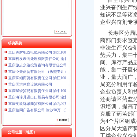
自全市兴奋剂
业兴奋剂生产
知识不足等诸
企业兴奋剂专
长寿区分局以
商部门要求签
成功案例
非法生产兴奋
重庆鸽牌电线电缆有限公司 渝北10010万 (进出口权)
重庆科发表面处理有限责任公司 渝北800万 （进出口权）
势兵力，集中
重庆傲志众达投资咨询有限责任公司 渝九1000万 （增资）
间、库存产品
重庆臣夫商贸有限公司 （执照专让）
能，集中开展化
重庆卿倾商贸有限责任公司 渝江100万 （工商注册）
业，量大面广
重庆国洪体育设施有限公司
局充分利用年
重庆星竣贸易有限责任公司 渝中100万 （进出口权）
企业负责人和
重庆海谛升进出口贸易有限公司 渝北100万 （进出口权）
还商请区药监
重庆奕欣锦诚商贸有限公司 渝九50万 （工商注册）
重庆信同广告有限公司 渝沙50万 （工商注册）
识培训，提高
重庆三虹房地产营销策划有限公司
克服了药监部
重庆鸽牌电线电缆有限公司 渝北10010万 (进出口权)
为4个片区组成
重庆科发表面处理有限责任公司 渝北800万 （进出口权）
区分局大造声
重庆傲志众达投资咨询有限责任公司 渝九1000万 （增资）
公司位置（地图）
工类企业兴奋