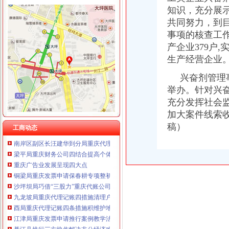
重庆臣夫商贸有限公司 （执照专让）
知识，充分展
重庆卿倾商贸有限责任公司 渝江100万 （工商注册）
工商动态
共同努力，到目
重庆国洪体育设施有限公司
城口局全面启动“四大一重点”重庆代理记账工作
重庆星竣贸易有限责任公司 渝中100万 （进出口权）
事项的核查工作
巫溪局重庆公司注销尖山所建立农村商品质量安全宣长效机制
重庆海谛升进出口贸易有限公司 渝北100万 （进出口权）
产企业379户
綦江局推行五项措施加集贸市重庆分公司注册场监管
重庆奕欣锦诚商贸有限公司 渝九50万 （工商注册）
生产经营企业
沙坪坝局提出加基层规范化建设应着力从树立“四种意识”重庆发票申请上下功夫
重庆信同广告有限公司 渝沙50万 （工商注册）
万州区商标品牌建设工作呈现三大亮点
重庆三虹房地产营销策划有限公司
兴奋剂管理事
彭水局重庆分公司注册公开选调干部努力提高选人用人公信度
举办。针对兴
秀山局突出六项重点狠抓“五一”重庆代理记账市场监管
充分发挥社会
石柱局重庆代理记账四项措施规范莼菜收购秩序
加大案件线索
沙坪坝局“五字”重庆公司注销要求谋划“解放思想、扩大开放”大讨论活动
一季度9695名下岗失业人员在民营经济领域再就业 申办企业热增高
稿）
工商动态
南岸区副区长汪建华到分局重庆代理记账现场办公解决问题
梁平局重庆财务公司四结合提高个体工商户验照效率
重庆广告业发展呈现四大点
铜梁局重庆发票申请保春耕专项整初战告捷
沙坪坝局巧借“三股力”重庆代账公司推进农产品商标培育发展
九龙坡局重庆代理记账四措施清理户外广告成效显著
酉局重庆代理记账四条措施积维护地方烤烟收购秩序
江津局重庆发票申请推行案例教学法培训取得实效
綦江县推行三方协作解决非公经济难问题