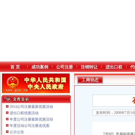
首 页
成功案例
公司注册
注销转让
进出口权
代
工商动态
2014公司注册最新优惠活动
发布时间：2008年7月1
进出口权优惠活动
年度公司注册最新优惠活动
本站导航
重庆鸽牌电线电缆有限公司 渝北10010万 (进出口权)
年度活动公司注册送优惠
重庆科发表面处理有限责任公司 渝北800万 （进出口权）
公示公告
7月9日, 市局副巡