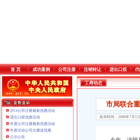
首 页
成功案例
公司注册
注销转让
进出口权
代
工商动态
市局联合
2014公司注册最新优惠活动
发布时间：2008年7月1
进出口权优惠活动
年度公司注册最新优惠活动
本站导航
年度活动公司注册送优惠
重庆鸽牌电线电缆有限公司 渝北10010万 (进出口权)
公示公告
重庆科发表面处理有限责任公司 渝北800万 （进出口权）