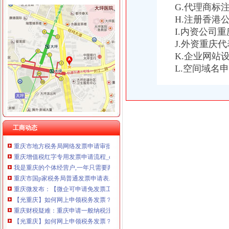
G.代理商标
H.注册香港
I.内资公司
重庆发票申请
什么是发票？_重庆包听|E都市
J.外资重庆
重庆水投：发票寄到家,服务有保障
K.企业网站
重庆专项审批：发票R审批代理购买服务办理-重庆爱问分类
L.空间域名
重庆巴南破获一起发票案金额超过一亿元_网易新闻
浙江男子在重庆注册空壳公司131家发票金额逾亿元_凤凰资讯
重庆国税网上申报系统_重庆国税局_重庆国税发票查询_重庆国税网上
重庆市国家税务局关于调整“发票网上申请”办理渠道的通知_财
重庆地税对于个人申请发票的地点是如何规定的？-中国会计网
重庆或k发票申请表.docx
工商动态
重庆市地方税务局网络发票申请审批表_中华文本库
重庆增值税红字专用发票申请流程_cqmaiji_新浪博客
我是重庆的个体经营户,一年只需要两本发票,请问怎样才能申请发票
重庆市国p家税务局普通发票申请表.doc
重庆微发布：【微企可申请免发票工
【光重庆】如何网上申领税务发票？
重庆财税疑难：重庆申请一般纳税注册公司代找王会计-重庆爱
【光重庆】如何网上申领税务发票？_搜狐其它_搜狐网
重庆申请港澳通行证户口薄原件_搜问问