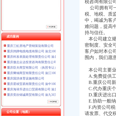
税咨询有限公
重庆臣夫商贸有限公司 （执照专让）
公司拥有可一
重庆卿倾商贸有限责任公司 渝江100万 （工商注册）
税、地税、质
重庆国洪体育设施有限公司
中，竭诚为客
重庆星竣贸易有限责任公司 渝中100万 （进出口权）
重庆海谛升进出口贸易有限公司 渝北100万 （进出口权）
难问题，提高
重庆奕欣锦诚商贸有限公司 渝九50万 （工商注册）
持与信任。
重庆信同广告有限公司 渝沙50万 （工商注册）
成功案例
本公司建立规
重庆三虹房地产营销策划有限公司
密制度、安全
重庆鸽牌电线电缆有限公司 渝北10010万 (进出口权)
客户如对本公
重庆科发表面处理有限责任公司 渝北800万 （进出口权）
围内，我们愿
重庆傲志众达投资咨询有限责任公司 渝九1000万 （增资）
重庆臣夫商贸有限公司 （执照专让）
重庆卿倾商贸有限责任公司 渝江100万 （工商注册）
本公司主要业
重庆国洪体育设施有限公司
A.免费提供
重庆星竣贸易有限责任公司 渝中100万 （进出口权）
B.重庆公司
重庆海谛升进出口贸易有限公司 渝北100万 （进出口权）
C.代办重庆
重庆奕欣锦诚商贸有限公司 渝九50万 （工商注册）
D.重庆进出
重庆信同广告有限公司 渝沙50万 （工商注册）
E.协助一般
重庆三虹房地产营销策划有限公司
F.内资公司
公司位置（地图）
请发票、代交