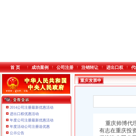
首 页
成功案例
公司注册
注销转让
进出口权
代
重庆发票申
请
2014公司注册最新优惠活动
进出口权优惠活动
年度公司注册最新优惠活动
重庆鸽牌电线电缆有限公司 渝北10010万 (进出口权)
本站导航
重庆帅博代理
年度活动公司注册送优惠
重庆科发表面处理有限责任公司 渝北800万 （进出口权）
有志在重庆投
公示公告
重庆傲志众达投资咨询有限责任公司 渝九1000万 （增资）