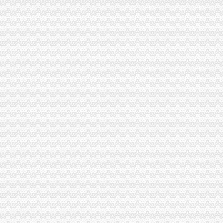
【发票】重庆市电子税务局-亿企赢财税资讯
广告|公司|发票|重庆_新浪新闻
重庆回收电脑主板|重庆回收相机价格|重庆电脑发票-中国制造交易
重庆巴南破获一起发票案金额超过一亿元_网易新闻
重庆水投：发票寄到家,服务有保障
重庆地税进一步规范发票工作_税屋网——第一时间递财税政策
重庆专项审批：发票R审批代理购买服务办理-重庆爱问分类
重庆市国家税务局关于印发《重庆市国家税务局发票管理基本程序》