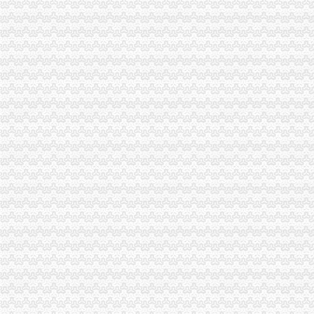
浙江男子在重庆注册空壳公司131家发票金额逾亿元_凤凰资讯
重庆发票查询真伪查询_重庆地方税务局_中华网
重庆公需科目继续教育网上缴费发票申请表
重庆发票,重庆哪里有开票,重庆增值税发票,重庆增值税普通发票,
哪些况可以申请发票？需要哪些资料？_信息公开
重庆市地方税务局关于修订《重庆市地方税务局发票管理办》
重庆发票,重庆哪里有开票,重庆增值税发票,重庆增值税普通发票,
7日起重庆市民上网就能办税发票还能免费送到家_凤凰资讯
重庆地税-政务公开
重庆鹭佳工商注册提示您新公司的发票购买（转载）_会计_天涯论
【图】重庆万州腾翼C30团购作业,有购车发票,申请加精_长城C30
重庆破获一起大发票案涉案金额逾亿元|重庆|发票_新浪新闻
重庆地税-办税服务
7日起重庆市民上网就能办税发票还能免费送到家-新华网重庆频道
重庆市国税局〔2011〕第3号（重庆市国家税务局关于发布《普通发票
重庆国税发票图片
重庆市国家税务局关于印发《重庆市国家税务局发票管理基本程序》
重庆巴南方破获发票案涉案金额逾亿元-新华网重庆频道
重庆市地方税务局关于印发《重庆市地方税务局发票管理办》
开重庆发票_阿里问到底
中国张电子发票在重庆诞生