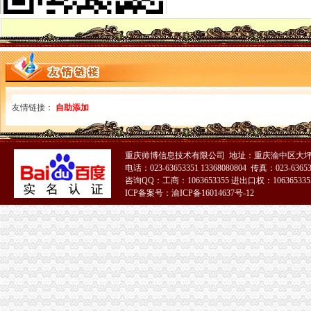
7日起重庆市民上网就能办税发票还能免费送到家-新华网重庆频道
重庆市国税局〔2011〕第3号（重庆市国家税务局关于发布《普通发票
重庆国税发票图片
重庆市国家税务局关于印发《重庆市国家税务局发票管理基本程序》
重庆巴南方破获发票案涉案金额逾亿元-新华网重庆频道
重庆市地方税务局关于印发《重庆市地方税务局发票管理办》
开重庆发票_阿里问到底
中国张电子发票在重庆诞生
友情链接：
自助添加
【发票】重庆市电子税务局-亿企赢财税资讯
广告|公司|发票|重庆_新浪新闻
重庆回收电脑主板|重庆回收相机价格|重庆电脑发票-中国制造交易
重庆帅博信息技术有限公司 地址：重庆渝中区大坪
重庆巴南破获一起发票案金额超过一亿元_网易新闻
电话：023-63653351 13368080804 传真：023-6365
重庆水投：发票寄到家,服务有保障
咨询QQ：工商：1063653355 进出口权：1063653355
重庆地税进一步规范发票工作_税屋网——第一时间递财税政策
ICP备案号：渝ICP备16014637号-12
重庆专项审批：发票R审批代理购买服务办理-重庆爱问分类
重庆市国家税务局关于印发《重庆市国家税务局发票管理基本程序》
重庆发票申请
什么是发票？_重庆包听|E都市
重庆水投：发票寄到家,服务有保障
重庆专项审批：发票R审批代理购买服务办理-重庆爱问分类
重庆巴南破获一起发票案金额超过一亿元_网易新闻
浙江男子在重庆注册空壳公司131家发票金额逾亿元_凤凰资讯