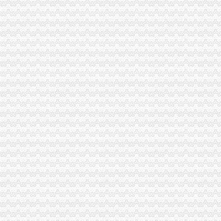
重庆国税网上申报系统_重庆国税局_重庆国税发票查询_重庆国税网上
重庆市国家税务局关于调整“发票网上申请”办理渠道的通知_财
重庆地税对于个人申请发票的地点是如何规定的？-中国会计网
重庆或k发票申请表.docx
重庆市地方税务局网络发票申请审批表_中华文本库
重庆增值税红字专用发票申请流程_cqmaiji_新浪博客
我是重庆的个体经营户,一年只需要两本发票,请问怎样才能申请发票
重庆市国p家税务局普通发票申请表.doc
重庆微发布：【微企可申请免发票工
【光重庆】如何网上申领税务发票？
重庆财税疑难：重庆申请一般纳税注册公司代找王会计-重庆爱
【光重庆】如何网上申领税务发票？_搜狐其它_搜狐网
重庆申请港澳通行证户口薄原件_搜问问
重庆住宿发票_放心购买
2016年10月交房付清全款得到购房发票,现在能否申请提取重庆公积
重庆地税：申请办理公路内河货物运输发票自开票纳税人资格需要哪些
《重庆地税规范普通发票工作的通知》.doc
【光重庆】如何网上申领税务发票？-搜狐
重庆市江津区人力资源和保障局
重庆广告费发票
直辖市来重庆市从事临时经营活动的单位和个人,如何申请领购发票？