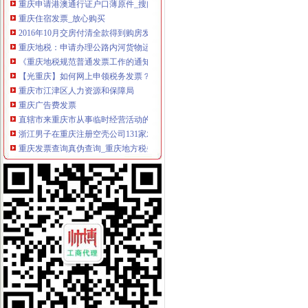
重庆住宿发票_放心购买
2016年10月交房付清全款得到购房发票,现在能否申请提取重庆公积
重庆地税：申请办理公路内河货物运输发票自开票纳税人资格需要哪些
《重庆地税规范普通发票工作的通知》.doc
【光重庆】如何网上申领税务发票？-搜狐
重庆市江津区人力资源和保障局
重庆广告费发票
直辖市来重庆市从事临时经营活动的单位和个人,如何申请领购发票？
浙江男子在重庆注册空壳公司131家发票金额逾亿元_凤凰资讯
重庆发票查询真伪查询_重庆地方税务局_中华网
重庆公需科目继续教育网上缴费发票申请表
重庆发票,重庆哪里有开票,重庆增值税发票,重庆增值税普通发票,
哪些况可以申请发票？需要哪些资料？_信息公开
重庆市地方税务局关于修订《重庆市地方税务局发票管理办》
重庆发票,重庆哪里有开票,重庆增值税发票,重庆增值税普通发票,
7日起重庆市民上网就能办税发票还能免费送到家_凤凰资讯
重庆地税-政务公开
重庆鹭佳工商注册提示您新公司的发票购买（转载）_会计_天涯论
【图】重庆万州腾翼C30团购作业,有购车发票,申请加精_长城C30
重庆破获一起大发票案涉案金额逾亿元|重庆|发票_新浪新闻
重庆地税-办税服务