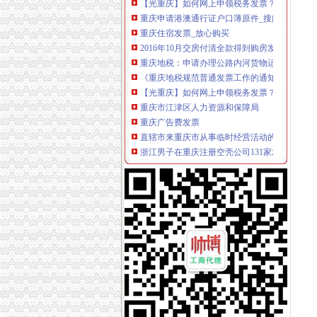
重庆申请港澳通行证户口薄原件_搜问问
重庆住宿发票_放心购买
2016年10月交房付清全款得到购房发票,现在
重庆地税：申请办理公路内河货物运输发票自
《重庆地税规范普通发票工作的通知》.doc
【光重庆】如何网上申领税务发票？-搜狐
重庆市江津区人力资源和保障局
重庆广告费发票
直辖市来重庆市从事临时经营活动的单位和个人
浙江男子在重庆注册空壳公司131家发票金额逾
重庆发票查询真伪查询_重庆地方税务局_中华
重庆公需科目继续教育网上缴费发票申请表
重庆发票,重庆哪里有开票,重庆增值税发票,重庆
哪些况可以申请发票？需要哪些资料？_信息公
重庆市地方税务局关于修订《重庆市地方税务
重庆发票,重庆哪里有开票,重庆增值税发票,重庆
7日起重庆市民上网就能办税发票还能免费送到
重庆地税-政务公开
重庆鹭佳工商注册提示您新公司的发票购买（转
【图】重庆万州腾翼C30团购作业,有购车发票,申
重庆破获一起大发票案涉案金额逾亿元|重庆|发
重庆地税-办税服务