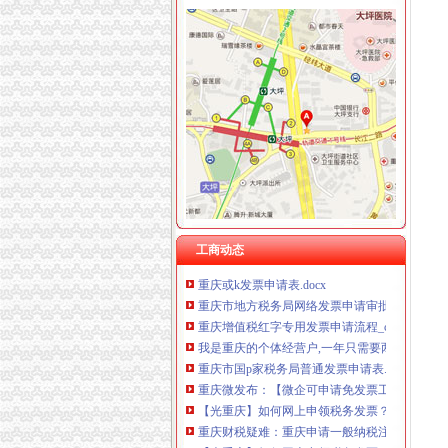
重庆发票申请
什么是发票？_重庆包听|E都市
重庆水投：发票寄到家,服务有保障
重庆专项审批：发票R审批代理购买服务办理-
重庆巴南破获一起发票案金额超过一亿元_网易
浙江男子在重庆注册空壳公司131家发票金额逾
重庆国税网上申报系统_重庆国税局_重庆国税
重庆市国家税务局关于调整“发票网上申请”办理
重庆地税对于个人申请发票的地点是如何规定的
工商动态
重庆或k发票申请表.docx
重庆市地方税务局网络发票申请审批表_中华文
重庆增值税红字专用发票申请流程_cqmaiji_新
我是重庆的个体经营户,一年只需要两本发票,
重庆市国p家税务局普通发票申请表.doc
重庆微发布：【微企可申请免发票工
【光重庆】如何网上申领税务发票？
重庆财税疑难：重庆申请一般纳税注册公司代找
【光重庆】如何网上申领税务发票？_搜狐其它