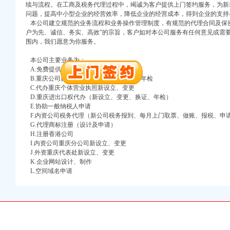
万 （增资）
续与流程。在工商及税务代理过程中，竭诚为客户提供上门签约服务，为新
问题，提高中小型企业的经营效率，降低企业的经营成本，得到企业的支持
本公司建立规范的业务流程和业务操作管理制度，有规范的代理合同及保密
注册）
户为先、诚信、务实、高效”的宗旨，客户如对本公司服务有任何意见或需
围内，我们愿意为你服务。
口权）
进出口权）
本公司主要业务为：
册）
A.免费提供工商及税务咨询服务
B.重庆公司新设立、变更、验资、增资、年检
C.代办重庆个体营业执照新设立、变更
D.重庆进出口权代办（新设立、变更、换证、年检）
口权)
E.协助一般纳税人申请
进出口权）
F.内资公司税务代理（新公司税务报到、每月上门取票、做账、报税、申
万 （增资）
G.代理商标注册（设计及申请）
H.注册香港公司
I.内资公司重庆分公司新设立、变更
注册）
J.外资重庆代表处新设立、变更
K.企业网站设计、制作
口权）
L.空间域名申请
进出口权）
册）