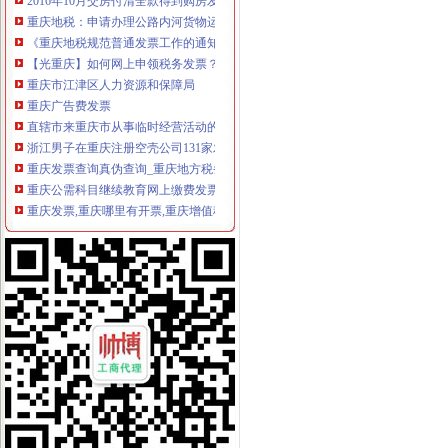
重庆地税：申请办理公路内河货物运输发票自开票纳税人资格需要哪些
《重庆地税规范普通发票工作的通知》.doc
【光重庆】如何网上申领税务发票？-搜狐
重庆市江津区人力资源和保障局
重庆广告费发票
直辖市来重庆市从事临时经营活动的单位和个人,如何申请领购发票？
浙江男子在重庆注册空壳公司131家发票金额逾亿元_凤凰资讯
重庆发票查询真伪查询_重庆地方税务局_中华网
重庆公需科目继续教育网上缴费发票申请表
重庆发票,重庆哪里有开票,重庆增值税发票,重庆增值税普通发票,
哪些况可以申请发票？需要哪些资料？_信息公开
重庆市地方税务局关于修订《重庆市地方税务局发票管理办》
重庆发票,重庆哪里有开票,重庆增值税发票,重庆增值税普通发票,
7日起重庆市民上网就能办税发票还能免费送到家_凤凰资讯
重庆地税-政务公开
重庆鹭佳工商注册提示您新公司的发票购买（转载）_会计_天涯论
【图】重庆万州腾翼C30团购作业,有购车发票,申请加精_长城C30
重庆破获一起大发票案涉案金额逾亿元|重庆|发票_新浪新闻
重庆地税-办税服务
7日起重庆市民上网就能办税发票还能免费送到家-新华网重庆频道
重庆市国税局〔2011〕第3号（重庆市国家税务局关于发布《普通发票
重庆国税发票图片