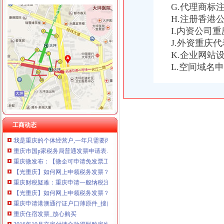
重庆卿倾商贸有限责任公司 渝江100万 （工商注册）
G.代理商标
重庆发票申请
重庆国洪体育设施有限公司
什么是发票？_重庆包听|E都市
H.注册香港
重庆星竣贸易有限责任公司 渝中100万 （进出口权）
重庆水投：发票寄到家,服务有保障
I.内资公司
重庆海谛升进出口贸易有限公司 渝北100万 （进出口权）
重庆专项审批：发票R审批代理购买服务办理-重庆爱问分类
J.外资重庆
重庆奕欣锦诚商贸有限公司 渝九50万 （工商注册）
重庆巴南破获一起发票案金额超过一亿元-广西新闻网
重庆信同广告有限公司 渝沙50万 （工商注册）
K.企业网站
重庆巴南破获一起发票案金额超过一亿元_网易新闻
重庆三虹房地产营销策划有限公司
L.空间域名
重庆国税网上申报系统_重庆国税局_重庆国税发票查询_重庆国税网上
重庆市国家税务局关于调整“发票网上申请”办理渠道的通知_财
重庆地税对于个人申请发票的地点是如何规定的？-中国会计网
重庆或k发票申请表.docx
重庆市地方税务局网络发票申请审批表_中华文本库
重庆增值税红字专用发票申请流程_cqmaiji_新浪博客
工商动态
我是重庆的个体经营户,一年只需要两本发票,请问怎样才能申请发票
重庆市国p家税务局普通发票申请表.doc
重庆微发布：【微企可申请免发票工
【光重庆】如何网上申领税务发票？
重庆财税疑难：重庆申请一般纳税注册公司代找王会计-重庆爱
【光重庆】如何网上申领税务发票？_搜狐其它_搜狐网
重庆申请港澳通行证户口薄原件_搜问问
重庆住宿发票_放心购买
2016年10月交房付清全款得到购房发票,现在能否申请提取重庆公积