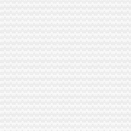
重庆公需科目继续教育网上缴费发票申请表
重庆发票,重庆哪里有开票,重庆增值税发票,重庆增值税普通发票,
哪些况可以申请发票？需要哪些资料？_信息公开
重庆市地方税务局关于修订《重庆市地方税务局发票管理办》
重庆发票,重庆哪里有开票,重庆增值税发票,重庆增值税普通发票,
7日起重庆市民上网就能办税发票还能免费送到家_凤凰资讯
重庆地税-政务公开
重庆鹭佳工商注册提示您新公司的发票购买（转载）_会计_天涯论
【图】重庆万州腾翼C30团购作业,有购车发票,申请加精_长城C30
重庆破获一起大发票案涉案金额逾亿元|重庆|发票_新浪新闻
重庆地税-办税服务
7日起重庆市民上网就能办税发票还能免费送到家-新华网重庆频道
重庆市国税局〔2011〕第3号（重庆市国家税务局关于发布《普通发票
重庆国税发票图片
重庆市国家税务局关于印发《重庆市国家税务局发票管理基本程序》
重庆巴南方破获发票案涉案金额逾亿元-新华网重庆频道
重庆市地方税务局关于印发《重庆市地方税务局发票管理办》
开重庆发票_阿里问到底
中国张电子发票在重庆诞生
【发票】重庆市电子税务局-亿企赢财税资讯
广告|公司|发票|重庆_新浪新闻
重庆回收电脑主板|重庆回收相机价格|重庆电脑发票-中国制造交易