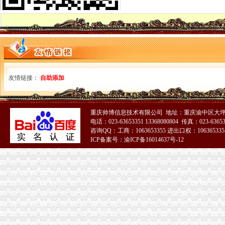
重庆市国家税务局关于印发《重庆市国家税务局发票管理基本程序》
重庆巴南方破获发票案涉案金额逾亿元-新华网重庆频道
重庆市地方税务局关于印发《重庆市地方税务局发票管理办》
开重庆发票_阿里问到底
中国张电子发票在重庆诞生
【发票】重庆市电子税务局-亿企赢财税资讯
广告|公司|发票|重庆_新浪新闻
友情链接：
自助添加
重庆回收电脑主板|重庆回收相机价格|重庆电脑发票-中国制造交易
重庆巴南破获一起发票案金额超过一亿元_网易新闻
重庆水投：发票寄到家,服务有保障
重庆帅博信息技术有限公司 地址：重庆渝中区大坪
重庆地税进一步规范发票工作_税屋网——第一时间递财税政策
电话：023-63653351 13368080804 传真：023-6365
重庆专项审批：发票R审批代理购买服务办理-重庆爱问分类
咨询QQ：工商：1063653355 进出口权：1063653355
重庆市国家税务局关于印发《重庆市国家税务局发票管理基本程序》
ICP备案号：渝ICP备16014637号-12
重庆发票申请
什么是发票？_重庆包听|E都市
重庆水投：发票寄到家,服务有保障
重庆专项审批：发票R审批代理购买服务办理-重庆爱问分类
重庆巴南破获一起发票案金额超过一亿元-广西新闻网
重庆巴南破获一起发票案金额超过一亿元_网易新闻
重庆国税网上申报系统_重庆国税局_重庆国税发票查询_重庆国税网上
重庆市国家税务局关于调整“发票网上申请”办理渠道的通知_财