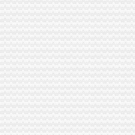
重庆地税对于个人申请发票的地点是如何规定的？-中国会计网
重庆或k发票申请表.docx
重庆市地方税务局网络发票申请审批表_中华文本库
重庆增值税红字专用发票申请流程_cqmaiji_新浪博客
我是重庆的个体经营户,一年只需要两本发票,请问怎样才能申请发票
重庆市国p家税务局普通发票申请表.doc
重庆微发布：【微企可申请免发票工
【光重庆】如何网上申领税务发票？
重庆财税疑难：重庆申请一般纳税注册公司代找王会计-重庆爱
【光重庆】如何网上申领税务发票？_搜狐其它_搜狐网
重庆申请港澳通行证户口薄原件_搜问问
重庆住宿发票_放心购买
2016年10月交房付清全款得到购房发票,现在能否申请提取重庆公积
重庆地税：申请办理公路内河货物运输发票自开票纳税人资格需要哪些
《重庆地税规范普通发票工作的通知》.doc
【光重庆】如何网上申领税务发票？-搜狐
重庆市江津区人力资源和保障局
重庆广告费发票
直辖市来重庆市从事临时经营活动的单位和个人,如何申请领购发票？
浙江男子在重庆注册空壳公司131家发票金额逾亿元_凤凰资讯
重庆发票查询真伪查询_重庆地方税务局_中华网