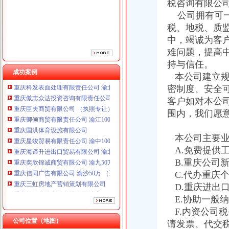
税咨询有限公
公司拥有可一
税、地税、质
中，竭诚为客
难问题，提高
持与信任。
重庆鸽牌电线电缆有限公司 渝北10010万 (进出口权)
成功案例
本公司建立规
重庆科发表面处理有限责任公司 渝北800万 （进出口权）
密制度、安全
重庆傲志众达投资咨询有限责任公司 渝九1000万 （增资）
客户如对本公
重庆臣夫商贸有限公司 （执照专让）
重庆卿倾商贸有限责任公司 渝江100万 （工商注册）
围内，我们愿
重庆国洪体育设施有限公司
重庆星竣贸易有限责任公司 渝中100万 （进出口权）
本公司主要业
重庆海谛升进出口贸易有限公司 渝北100万 （进出口权）
A.免费提供
重庆奕欣锦诚商贸有限公司 渝九50万 （工商注册）
B.重庆公司
重庆信同广告有限公司 渝沙50万 （工商注册）
C.代办重庆
重庆三虹房地产营销策划有限公司
D.重庆进出
重庆鸽牌电线电缆有限公司 渝北10010万 (进出口权)
重庆科发表面处理有限责任公司 渝北800万 （进出口权）
E.协助一般
重庆傲志众达投资咨询有限责任公司 渝九1000万 （增资）
F.内资公司
重庆臣夫商贸有限公司 （执照专让）
公司位置（地图）
请发票、代交