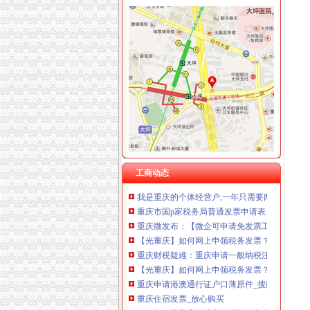
重庆卿倾商贸有限责任公司 渝江100万 （工商
重庆发票申请
重庆国洪体育设施有限公司
什么是发票？_重庆包听|E都市
重庆星竣贸易有限责任公司 渝中100万 （进出
重庆水投：发票寄到家,服务有保障
重庆海谛升进出口贸易有限公司 渝北100万 （
重庆专项审批：发票R审批代理购买服务办理-
重庆奕欣锦诚商贸有限公司 渝九50万 （工商注
重庆巴南破获一起发票案金额超过一亿元_网易
重庆信同广告有限公司 渝沙50万 （工商注册）
浙江男子在重庆注册空壳公司131家发票金额逾
重庆三虹房地产营销策划有限公司
重庆国税网上申报系统_重庆国税局_重庆国税
重庆市国家税务局关于调整“发票网上申请”办理
重庆地税对于个人申请发票的地点是如何规定的
重庆或k发票申请表.docx
重庆市地方税务局网络发票申请审批表_中华文
重庆增值税红字专用发票申请流程_cqmaiji_新
工商动态
我是重庆的个体经营户,一年只需要两本发票,
重庆市国p家税务局普通发票申请表.doc
重庆微发布：【微企可申请免发票工
【光重庆】如何网上申领税务发票？
重庆财税疑难：重庆申请一般纳税注册公司代找
【光重庆】如何网上申领税务发票？_搜狐其它
重庆申请港澳通行证户口薄原件_搜问问
重庆住宿发票_放心购买
2016年10月交房付清全款得到购房发票,现在