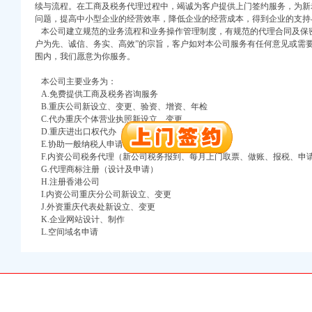
续与流程。在工商及税务代理过程中，竭诚为客户提供上门签约服务，为新
问题，提高中小型企业的经营效率，降低企业的经营成本，得到企业的支持
本公司建立规范的业务流程和业务操作管理制度，有规范的代理合同及保密
户为先、诚信、务实、高效”的宗旨，客户如对本公司服务有任何意见或需
围内，我们愿意为你服务。
本公司主要业务为：
A.免费提供工商及税务咨询服务
口权)
B.重庆公司新设立、变更、验资、增资、年检
进出口权）
C.代办重庆个体营业执照新设立、变更
万 （增资）
D.重庆进出口权代办（新设立、变更、换证、年检）
E.协助一般纳税人申请
注册）
F.内资公司税务代理（新公司税务报到、每月上门取票、做账、报税、申
G.代理商标注册（设计及申请）
H.注册香港公司
口权）
I.内资公司重庆分公司新设立、变更
进出口权）
J.外资重庆代表处新设立、变更
册）
K.企业网站设计、制作
L.空间域名申请
口权)
进出口权）
万 （增资）