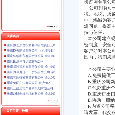
税咨询有限公
公司拥有可一
税、地税、质
中，竭诚为客
难问题，提高
重庆鸽牌电线电缆有限公司 渝北10010万 (进出口权)
持与信任。
重庆科发表面处理有限责任公司 渝北800万 （进出口权）
成功案例
本公司建立规
重庆傲志众达投资咨询有限责任公司 渝九1000万 （增资）
密制度、安全
重庆臣夫商贸有限公司 （执照专让）
客户如对本公
重庆卿倾商贸有限责任公司 渝江100万 （工商注册）
围内，我们愿
重庆国洪体育设施有限公司
重庆星竣贸易有限责任公司 渝中100万 （进出口权）
重庆海谛升进出口贸易有限公司 渝北100万 （进出口权）
本公司主要业
重庆奕欣锦诚商贸有限公司 渝九50万 （工商注册）
A.免费提供
重庆信同广告有限公司 渝沙50万 （工商注册）
B.重庆公司
重庆三虹房地产营销策划有限公司
C.代办重庆
重庆鸽牌电线电缆有限公司 渝北10010万 (进出口权)
D.重庆进出
重庆科发表面处理有限责任公司 渝北800万 （进出口权）
E.协助一般
重庆傲志众达投资咨询有限责任公司 渝九1000万 （增资）
F.内资公司
重庆臣夫商贸有限公司 （执照专让）
公司位置（地图）
重庆卿倾商贸有限责任公司 渝江100万 （工商注册）
请发票、代交
重庆发票申请