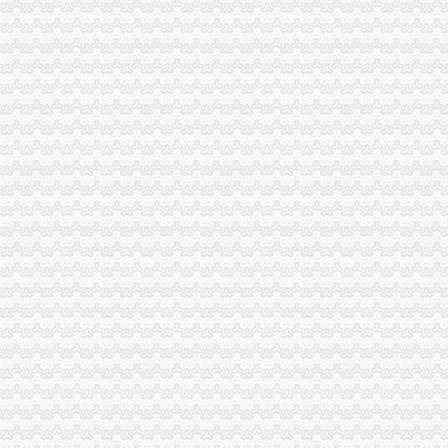
重庆或k发票申请表.docx
重庆市地方税务局网络发票申请审批表_中华文本库
重庆增值税红字专用发票申请流程_cqmaiji_新浪博客
我是重庆的个体经营户,一年只需要两本发票,请问怎样才能申请发票
重庆市国p家税务局普通发票申请表.doc
重庆微发布：【微企可申请免发票工
【光重庆】如何网上申领税务发票？
重庆财税疑难：重庆申请一般纳税注册公司代找王会计-重庆爱
【光重庆】如何网上申领税务发票？_搜狐其它_搜狐网
重庆申请港澳通行证户口薄原件_搜问问
重庆住宿发票_放心购买
2016年10月交房付清全款得到购房发票,现在能否申请提取重庆公积
重庆地税：申请办理公路内河货物运输发票自开票纳税人资格需要哪些
《重庆地税规范普通发票工作的通知》.doc
【光重庆】如何网上申领税务发票？-搜狐
重庆市江津区人力资源和保障局
重庆广告费发票
直辖市来重庆市从事临时经营活动的单位和个人,如何申请领购发票？
浙江男子在重庆注册空壳公司131家发票金额逾亿元_凤凰资讯
重庆发票查询真伪查询_重庆地方税务局_中华网
重庆公需科目继续教育网上缴费发票申请表