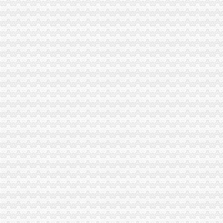
重庆发票,重庆哪里有开票,重庆增值税发票,重庆增值税普通发票,
哪些况可以申请发票？需要哪些资料？_信息公开
重庆市地方税务局关于修订《重庆市地方税务局发票管理办》
重庆发票,重庆哪里有开票,重庆增值税发票,重庆增值税普通发票,
7日起重庆市民上网就能办税发票还能免费送到家_凤凰资讯
重庆地税-政务公开
重庆鹭佳工商注册提示您新公司的发票购买（转载）_会计_天涯论
【图】重庆万州腾翼C30团购作业,有购车发票,申请加精_长城C30
重庆破获一起大发票案涉案金额逾亿元|重庆|发票_新浪新闻
重庆地税-办税服务
7日起重庆市民上网就能办税发票还能免费送到家-新华网重庆频道
重庆市国税局〔2011〕第3号（重庆市国家税务局关于发布《普通发票
重庆国税发票图片
重庆市国家税务局关于印发《重庆市国家税务局发票管理基本程序》
重庆巴南方破获发票案涉案金额逾亿元-新华网重庆频道
重庆市地方税务局关于印发《重庆市地方税务局发票管理办》
开重庆发票_阿里问到底
中国张电子发票在重庆诞生
【发票】重庆市电子税务局-亿企赢财税资讯
广告|公司|发票|重庆_新浪新闻
重庆回收电脑主板|重庆回收相机价格|重庆电脑发票-中国制造交易