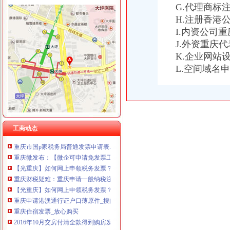
重庆国洪体育设施有限公司
G.代理商标
什么是发票？_重庆包听|E都市
重庆星竣贸易有限责任公司 渝中100万 （进出口权）
H.注册香港
重庆水投：发票寄到家,服务有保障
重庆海谛升进出口贸易有限公司 渝北100万 （进出口权）
重庆专项审批：发票R审批代理购买服务办理-重庆爱问分类
I.内资公司
重庆奕欣锦诚商贸有限公司 渝九50万 （工商注册）
重庆巴南破获一起发票案金额超过一亿元_网易新闻
J.外资重庆
重庆信同广告有限公司 渝沙50万 （工商注册）
浙江男子在重庆注册空壳公司131家发票金额逾亿元_凤凰资讯
K.企业网站
重庆三虹房地产营销策划有限公司
重庆国税网上申报系统_重庆国税局_重庆国税发票查询_重庆国税网上
L.空间域名
重庆市国家税务局关于调整“发票网上申请”办理渠道的通知_财
重庆地税对于个人申请发票的地点是如何规定的？-中国会计网
重庆或k发票申请表.docx
重庆市地方税务局网络发票申请审批表_中华文本库
重庆增值税红字专用发票申请流程_cqmaiji_新浪博客
我是重庆的个体经营户,一年只需要两本发票,请问怎样才能申请发票
工商动态
重庆市国p家税务局普通发票申请表.doc
重庆微发布：【微企可申请免发票工
【光重庆】如何网上申领税务发票？
重庆财税疑难：重庆申请一般纳税注册公司代找王会计-重庆爱
【光重庆】如何网上申领税务发票？_搜狐其它_搜狐网
重庆申请港澳通行证户口薄原件_搜问问
重庆住宿发票_放心购买
2016年10月交房付清全款得到购房发票,现在能否申请提取重庆公积
重庆地税：申请办理公路内河货物运输发票自开票纳税人资格需要哪些