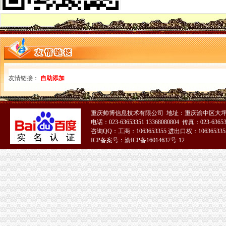
重庆市国家税务局关于印发《重庆市国家税务局发票管理基本程序》
重庆巴南方破获发票案涉案金额逾亿元-新华网重庆频道
重庆市地方税务局关于印发《重庆市地方税务局发票管理办》
开重庆发票_阿里问到底
中国张电子发票在重庆诞生
【发票】重庆市电子税务局-亿企赢财税资讯
广告|公司|发票|重庆_新浪新闻
重庆回收电脑主板|重庆回收相机价格|重庆电脑发票-中国制造交易
友情链接：
自助添加
重庆巴南破获一起发票案金额超过一亿元_网易新闻
重庆水投：发票寄到家,服务有保障
重庆地税进一步规范发票工作_税屋网——第一时间递财税政策
重庆帅博信息技术有限公司 地址：重庆渝中区大坪
重庆专项审批：发票R审批代理购买服务办理-重庆爱问分类
电话：023-63653351 13368080804 传真：023-6365
重庆市国家税务局关于印发《重庆市国家税务局发票管理基本程序》
咨询QQ：工商：1063653355 进出口权：1063653355
重庆发票申请
ICP备案号：渝ICP备16014637号-12
什么是发票？_重庆包听|E都市
重庆水投：发票寄到家,服务有保障
重庆专项审批：发票R审批代理购买服务办理-重庆爱问分类
重庆巴南破获一起发票案金额超过一亿元_网易新闻
浙江男子在重庆注册空壳公司131家发票金额逾亿元_凤凰资讯
重庆国税网上申报系统_重庆国税局_重庆国税发票查询_重庆国税网上
重庆市国家税务局关于调整“发票网上申请”办理渠道的通知_财
重庆地税对于个人申请发票的地点是如何规定的？-中国会计网