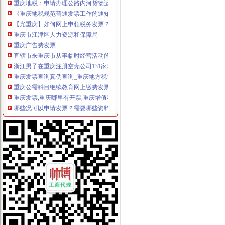
《重庆地税规范普通发票工作的通知》.doc
【光重庆】如何网上申领税务发票？-搜狐
重庆市江津区人力资源和保障局
重庆广告费发票
直辖市来重庆市从事临时经营活动的单位和个人,如何申请领购发票？
浙江男子在重庆注册空壳公司131家发票金额逾亿元_凤凰资讯
重庆发票查询真伪查询_重庆地方税务局_中华网
重庆公需科目继续教育网上缴费发票申请表
重庆发票,重庆哪里有开票,重庆增值税发票,重庆增值税普通发票,
哪些况可以申请发票？需要哪些资料？_信息公开
重庆市地方税务局关于修订《重庆市地方税务局发票管理办》
重庆发票,重庆哪里有开票,重庆增值税发票,重庆增值税普通发票,
7日起重庆市民上网就能办税发票还能免费送到家_凤凰资讯
重庆地税-政务公开
重庆鹭佳工商注册提示您新公司的发票购买（转载）_会计_天涯论
【图】重庆万州腾翼C30团购作业,有购车发票,申请加精_长城C30
重庆破获一起大发票案涉案金额逾亿元|重庆|发票_新浪新闻
重庆地税-办税服务
7日起重庆市民上网就能办税发票还能免费送到家-新华网重庆频道
重庆市国税局〔2011〕第3号（重庆市国家税务局关于发布《普通发票
重庆国税发票图片