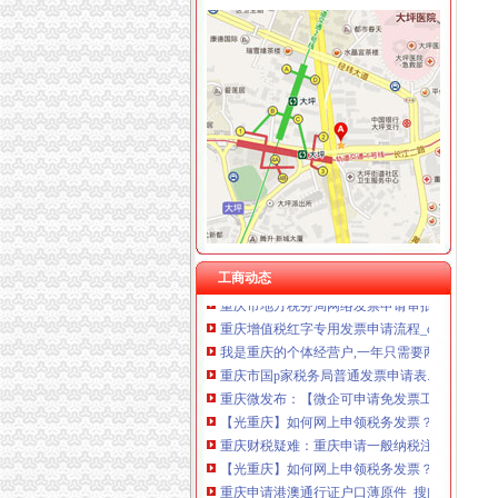
重庆臣夫商贸有限公司 （执照专让）
重庆卿倾商贸有限责任公司 渝江100万 （工商
重庆发票申请
重庆国洪体育设施有限公司
什么是发票？_重庆包听|E都市
重庆星竣贸易有限责任公司 渝中100万 （进出
重庆水投：发票寄到家,服务有保障
重庆海谛升进出口贸易有限公司 渝北100万 （
重庆专项审批：发票R审批代理购买服务办理-
重庆奕欣锦诚商贸有限公司 渝九50万 （工商注
重庆巴南破获一起发票案金额超过一亿元-广西
重庆信同广告有限公司 渝沙50万 （工商注册）
重庆巴南破获一起发票案金额超过一亿元_网易
重庆三虹房地产营销策划有限公司
重庆国税网上申报系统_重庆国税局_重庆国税
重庆市国家税务局关于调整“发票网上申请”办理
重庆地税对于个人申请发票的地点是如何规定的
重庆或k发票申请表.docx
工商动态
重庆市地方税务局网络发票申请审批表_中华文
重庆增值税红字专用发票申请流程_cqmaiji_新
我是重庆的个体经营户,一年只需要两本发票,
重庆市国p家税务局普通发票申请表.doc
重庆微发布：【微企可申请免发票工
【光重庆】如何网上申领税务发票？
重庆财税疑难：重庆申请一般纳税注册公司代找
【光重庆】如何网上申领税务发票？_搜狐其它
重庆申请港澳通行证户口薄原件_搜问问
重庆住宿发票_放心购买