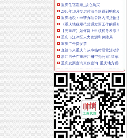
2016年10月交房付清全款得到购房发票,现在
重庆地税：申请办理公路内河货物运输发票自
《重庆地税规范普通发票工作的通知》.doc
【光重庆】如何网上申领税务发票？-搜狐
重庆市江津区人力资源和保障局
重庆广告费发票
直辖市来重庆市从事临时经营活动的单位和个人
浙江男子在重庆注册空壳公司131家发票金额逾
重庆发票查询真伪查询_重庆地方税务局_中华
重庆公需科目继续教育网上缴费发票申请表
重庆发票,重庆哪里有开票,重庆增值税发票,重庆
哪些况可以申请发票？需要哪些资料？_信息公
重庆市地方税务局关于修订《重庆市地方税务
重庆发票,重庆哪里有开票,重庆增值税发票,重庆
7日起重庆市民上网就能办税发票还能免费送到
重庆地税-政务公开
重庆鹭佳工商注册提示您新公司的发票购买（转
【图】重庆万州腾翼C30团购作业,有购车发票,申
重庆破获一起大发票案涉案金额逾亿元|重庆|发
重庆地税-办税服务
7日起重庆市民上网就能办税发票还能免费送到