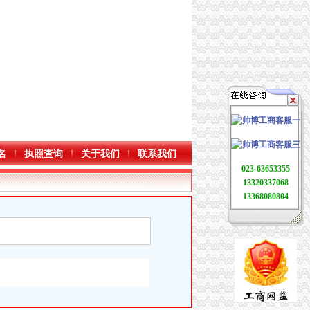
名
执照查询
关于我们
联系我们
023-63653355
13320337068
13368080804