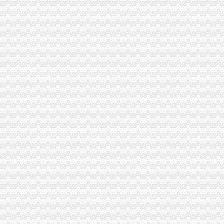
重庆国税网上申报系统_重庆国税局_重庆国税发票查询_重庆国税网上
重庆市国家税务局关于调整“发票网上申请”办理渠道的通知_财
重庆地税对于个人申请发票的地点是如何规定的？-中国会计网
重庆或k发票申请表.docx
重庆市地方税务局网络发票申请审批表_中华文本库
重庆增值税红字专用发票申请流程_cqmaiji_新浪博客
我是重庆的个体经营户,一年只需要两本发票,请问怎样才能申请发票
重庆市国p家税务局普通发票申请表.doc
重庆微发布：【微企可申请免发票工
【光重庆】如何网上申领税务发票？
重庆财税疑难：重庆申请一般纳税注册公司代找王会计-重庆爱
【光重庆】如何网上申领税务发票？_搜狐其它_搜狐网
重庆申请港澳通行证户口薄原件_搜问问
重庆住宿发票_放心购买
2016年10月交房付清全款得到购房发票,现在能否申请提取重庆公积
重庆地税：申请办理公路内河货物运输发票自开票纳税人资格需要哪些
《重庆地税规范普通发票工作的通知》.doc
【光重庆】如何网上申领税务发票？-搜狐
重庆市江津区人力资源和保障局
重庆广告费发票
直辖市来重庆市从事临时经营活动的单位和个人,如何申请领购发票？