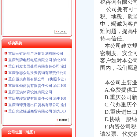
税咨询有限公
重庆臣夫商贸有限公司 （执照专让）
公司拥有可一
重庆卿倾商贸有限责任公司 渝江100万 （工商注册）
税、地税、质
重庆国洪体育设施有限公司
重庆星竣贸易有限责任公司 渝中100万 （进出口权）
中，竭诚为客
重庆海谛升进出口贸易有限公司 渝北100万 （进出口权）
难问题，提高
重庆奕欣锦诚商贸有限公司 渝九50万 （工商注册）
持与信任。
重庆信同广告有限公司 渝沙50万 （工商注册）
成功案例
本公司建立规
重庆三虹房地产营销策划有限公司
密制度、安全
重庆鸽牌电线电缆有限公司 渝北10010万 (进出口权)
客户如对本公
重庆科发表面处理有限责任公司 渝北800万 （进出口权）
围内，我们愿
重庆傲志众达投资咨询有限责任公司 渝九1000万 （增资）
重庆臣夫商贸有限公司 （执照专让）
重庆卿倾商贸有限责任公司 渝江100万 （工商注册）
本公司主要业
重庆国洪体育设施有限公司
A.免费提供
重庆星竣贸易有限责任公司 渝中100万 （进出口权）
B.重庆公司
重庆海谛升进出口贸易有限公司 渝北100万 （进出口权）
C.代办重庆
重庆奕欣锦诚商贸有限公司 渝九50万 （工商注册）
D.重庆进出
重庆信同广告有限公司 渝沙50万 （工商注册）
E.协助一般
重庆三虹房地产营销策划有限公司
F.内资公司
公司位置（地图）
请发票、代交