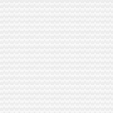
【发票】重庆市电子税务局-亿企赢财税资讯
广告|公司|发票|重庆_新浪新闻
重庆回收电脑主板|重庆回收相机价格|重庆电脑发票-中国制造交易
重庆巴南破获一起发票案金额超过一亿元_网易新闻
重庆水投：发票寄到家,服务有保障
重庆地税进一步规范发票工作_税屋网——第一时间递财税政策
重庆专项审批：发票R审批代理购买服务办理-重庆爱问分类
重庆市国家税务局关于印发《重庆市国家税务局发票管理基本程序》