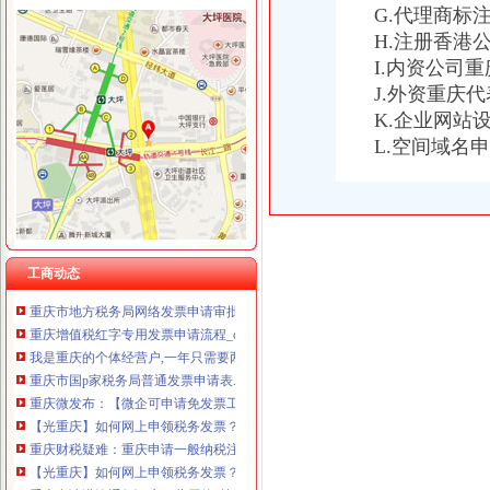
G.代理商标
H.注册香港
重庆发票申请
I.内资公司
【专业代帐、免费申请一般纳税人、申请发票_公司注册、-重庆赶集网
J.外资重庆
重庆市地税发票真伪验证方_发票真伪查询_重庆市地税发票查询_会
K.企业网站
纳税服务平台
L.空间域名
重庆店发票__百度__经验
重庆市国家税务局关于调整“发票网上申请”办理渠道的通知_财
重庆国税网上申报系统_重庆国税局_重庆国税发票查询_重庆国税网上
重庆市国家税务局关于调整“发票网上申请”办理渠道的通知_财
重庆地税对于个人申请发票的地点是如何规定的？-中国会计网
重庆或k发票申请表.docx
工商动态
重庆市地方税务局网络发票申请审批表_中华文本库
重庆增值税红字专用发票申请流程_cqmaiji_新浪博客
我是重庆的个体经营户,一年只需要两本发票,请问怎样才能申请发票
重庆市国p家税务局普通发票申请表.doc
重庆微发布：【微企可申请免发票工
【光重庆】如何网上申领税务发票？
重庆财税疑难：重庆申请一般纳税注册公司代找王会计-重庆爱
【光重庆】如何网上申领税务发票？_搜狐其它_搜狐网
重庆申请港澳通行证户口薄原件_搜问问