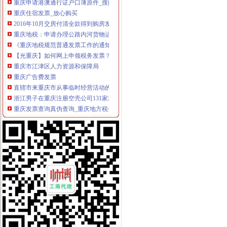
重庆住宿发票_放心购买
2016年10月交房付清全款得到购房发票,现在能否申请提取重庆公积
重庆地税：申请办理公路内河货物运输发票自开票纳税人资格需要哪些
《重庆地税规范普通发票工作的通知》.doc
【光重庆】如何网上申领税务发票？-搜狐
重庆市江津区人力资源和保障局
重庆广告费发票
直辖市来重庆市从事临时经营活动的单位和个人,如何申请领购发票？
浙江男子在重庆注册空壳公司131家发票金额逾亿元_凤凰资讯
重庆发票查询真伪查询_重庆地方税务局_中华网
重庆公需科目继续教育网上缴费发票申请表
重庆发票,重庆哪里有开票,重庆增值税发票,重庆增值税普通发票,
哪些况可以申请发票？需要哪些资料？_信息公开
重庆市地方税务局关于修订《重庆市地方税务局发票管理办》
重庆发票,重庆哪里有开票,重庆增值税发票,重庆增值税普通发票,
7日起重庆市民上网就能办税发票还能免费送到家_凤凰资讯
重庆地税-政务公开
重庆鹭佳工商注册提示您新公司的发票购买（转载）_会计_天涯论
【图】重庆万州腾翼C30团购作业,有购车发票,申请加精_长城C30
重庆破获一起大发票案涉案金额逾亿元|重庆|发票_新浪新闻
重庆地税-办税服务