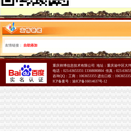
7日起重庆市民上网就能办税发票还能免费送到家-新华网重庆频道
重庆市国税局〔2011〕第3号（重庆市国家税务局关于发布《普通发票
重庆国税发票图片
重庆市国家税务局关于印发《重庆市国家税务局发票管理基本程序》
重庆巴南方破获发票案涉案金额逾亿元-新华网重庆频道
重庆市地方税务局关于印发《重庆市地方税务局发票管理办》
开重庆发票_阿里问到底
中国张电子发票在重庆诞生
友情链接：
自助添加
【发票】重庆市电子税务局-亿企赢财税资讯
广告|公司|发票|重庆_新浪新闻
重庆回收电脑主板|重庆回收相机价格|重庆电脑发票-中国制造交易
重庆帅博信息技术有限公司 地址：重庆渝中区大坪
重庆巴南破获一起发票案金额超过一亿元_网易新闻
电话：023-63653351 13368080804 传真：023-6365
重庆水投：发票寄到家,服务有保障
咨询QQ：工商：1063653355 进出口权：1063653355
重庆地税进一步规范发票工作_税屋网——第一时间递财税政策
ICP备案号：渝ICP备16014637号-12
重庆专项审批：发票R审批代理购买服务办理-重庆爱问分类
重庆市国家税务局关于印发《重庆市国家税务局发票管理基本程序》
重庆发票申请
【专业代帐、免费申请一般纳税人、申请发票_公司注册、-重庆赶集网
重庆市地税发票真伪验证方_发票真伪查询_重庆市地税发票查询_会
纳税服务平台
重庆店发票__百度__经验
重庆市国家税务局关于调整“发票网上申请”办理渠道的通知_财