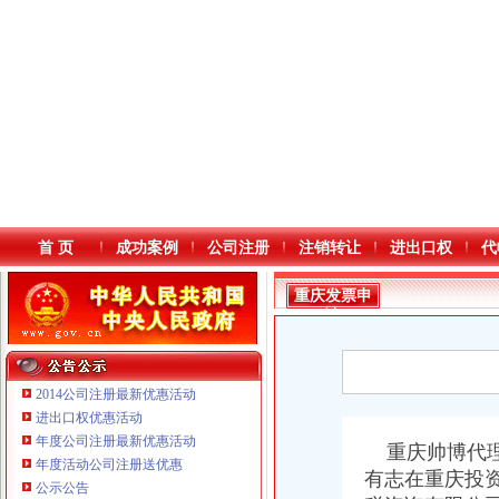
首 页
成功案例
公司注册
注销转让
进出口权
代
重庆发票申
请
2014公司注册最新优惠活动
进出口权优惠活动
年度公司注册最新优惠活动
重庆鸽牌电线电缆有限公司 渝北10010万 (进出口权)
本站导航
重庆帅博代理
年度活动公司注册送优惠
重庆科发表面处理有限责任公司 渝北800万 （进出口权）
有志在重庆投
公示公告
重庆傲志众达投资咨询有限责任公司 渝九1000万 （增资）