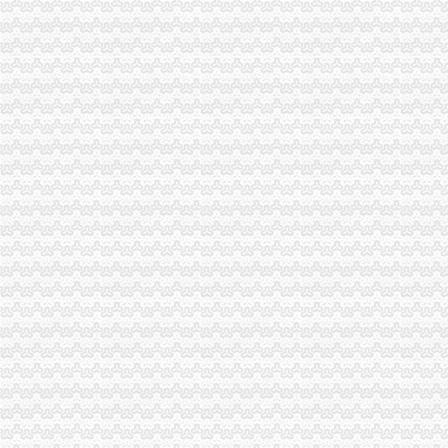
浙江男子在重庆注册空壳公司131家发票金额逾亿元_凤凰资讯
重庆发票查询真伪查询_重庆地方税务局_中华网
重庆公需科目继续教育网上缴费发票申请表
重庆发票,重庆哪里有开票,重庆增值税发票,重庆增值税普通发票,
哪些况可以申请发票？需要哪些资料？_信息公开
重庆市地方税务局关于修订《重庆市地方税务局发票管理办》
重庆发票,重庆哪里有开票,重庆增值税发票,重庆增值税普通发票,
7日起重庆市民上网就能办税发票还能免费送到家_凤凰资讯
重庆地税-政务公开
重庆鹭佳工商注册提示您新公司的发票购买（转载）_会计_天涯论
【图】重庆万州腾翼C30团购作业,有购车发票,申请加精_长城C30
重庆破获一起大发票案涉案金额逾亿元|重庆|发票_新浪新闻
重庆地税-办税服务
7日起重庆市民上网就能办税发票还能免费送到家-新华网重庆频道
重庆市国税局〔2011〕第3号（重庆市国家税务局关于发布《普通发票
重庆国税发票图片
重庆市国家税务局关于印发《重庆市国家税务局发票管理基本程序》
重庆巴南方破获发票案涉案金额逾亿元-新华网重庆频道
重庆市地方税务局关于印发《重庆市地方税务局发票管理办》
开重庆发票_阿里问到底
中国张电子发票在重庆诞生