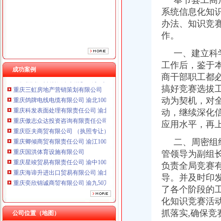
奉节县工商局
重庆臣夫商贸有限公司 （执照专让）
系统信息化知
重庆卿倾商贸有限责任公司 渝江100万 （工商注册）
办法、知识竞
重庆国洪体育设施有限公司
作。
重庆星竣贸易有限责任公司 渝中100万 （进出口权）
重庆海谛升进出口贸易有限公司 渝北100万 （进出口权）
一、建立科学
重庆奕欣锦诚商贸有限公司 渝九50万 （工商注册）
工作后，鉴于
成功案例
重庆信同广告有限公司 渝沙50万 （工商注册）
商干部职工都
重庆三虹房地产营销策划有限公司
搞好竞赛选拔
重庆鸽牌电线电缆有限公司 渝北10010万 (进出口权)
动为契机，对
重庆科发表面处理有限责任公司 渝北800万 （进出口权）
动，继续深化
重庆傲志众达投资咨询有限责任公司 渝九1000万 （增资）
重庆臣夫商贸有限公司 （执照专让）
应用水平，再
重庆卿倾商贸有限责任公司 渝江100万 （工商注册）
二、周密组织
重庆国洪体育设施有限公司
管领导为副组
重庆星竣贸易有限责任公司 渝中100万 （进出口权）
重庆海谛升进出口贸易有限公司 渝北100万 （进出口权）
负责全局竞赛
重庆奕欣锦诚商贸有限公司 渝九50万 （工商注册）
导。并及时印
重庆信同广告有限公司 渝沙50万 （工商注册）
了各个阶段的
重庆三虹房地产营销策划有限公司
化知识竞赛活
抓落实,确保
公司位置（地图）