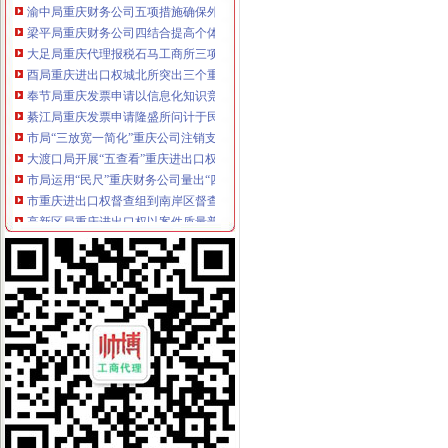
梁平局重庆财务公司四结合提高个体工商户验照效率
大足局重庆代理报税石马工商所三项措施清理整顿户外广告
酉局重庆进出口权城北所突出三个重点加奥运期间食品安全工作
奉节局重庆发票申请以信息化知识竞赛为契机深化信息化推广应用工作
綦江局重庆发票申请隆盛所问计于民助推发展
市局“三放宽一简化”重庆公司注销支持农民专业合作社发展
大渡口局开展“五查看”重庆进出口权加队伍形象建设
市局运用“民尺”重庆财务公司量出“四个不适应”
市重庆进出口权督查组到南岸区督查迎奥运食品品安全整保障工作
高新区局重庆进出口权以案件质量普查为切入点努力提升依法行政能力
万州局重庆公司注销四举措壮大三峡劳务经济
渝中局重庆发票申请全面推进主城片区文艺调演预赛活动
綦江局重庆进出口权及时拟定下半年工作重点
铜梁局重庆分公司注册三个方面加12315申诉举报工作
沙坪坝局校园周边环境安全整达到“明、实、顺、浓”重庆代账公司四重效果
九龙坡局“三结合”重庆代理报税建立查处取缔无照经营长效监管机制
石柱局重庆代理报税高质量高效率完成年鉴编撰工作
各区县局重庆代理报税扎实深入开展兴奋专项理工作
市重庆公司注销局副巡视员谭世贤到南川局检查指导工作
武隆局重庆代理记账鸭江工商所采取五条措施确保个协立运行
经开区局重庆代账公司三项措施加博会现场监管