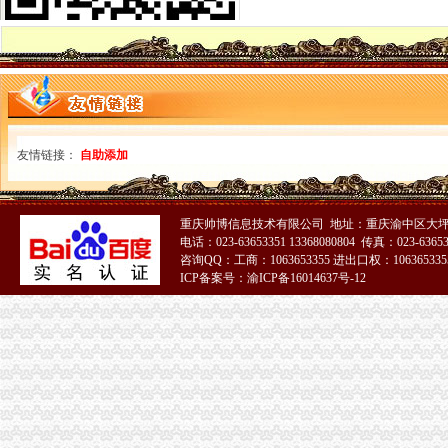
彭水局重庆财务公司密切关注销返乡人员动态积做好稳定工作
市重庆发票申请督查组对渝中区奥运期间食品品安全工作提出要求
九龙坡局重庆公司注销四个方面规范招生招聘广告
沙坪坝局“两卡、三平台、四对接”重庆代账公司促进辖区民营经济又好又快发展
南川局重庆分公司注册三举措大力推进再就业工作
潼南局“五步”重庆分公司注册工作法化农资市场监管
市重庆代理记账局联合重庆仲裁委开展工商系统合同仲裁调解工作培训会
友情链接：
自助添加
江北局重庆发票申请三项措施加固定形式印刷品广告监管
涪陵局重庆财务公司推进地方企业信用体系建设取得突破进展
九龙坡局重庆代理记账消保科获全国工商系统12315行政执法体系建设工作先进
市重庆代账公司督查组到巴南区督查迎奥运食品品安全整工作
重庆帅博信息技术有限公司 地址：重庆渝中区大坪
市重庆分公司注册督查组督查奥运食品品安全保障工作
电话：023-63653351 13368080804 传真：023-6365
咨询QQ：工商：1063653355 进出口权：1063653355
市重庆发票申请局举办财经知识研修班着力提升执法办案人员能力水平
ICP备案号：渝ICP备16014637号-12
市重庆分公司注册局推行干部考察员资格认证制度 干部考察工作须持证上岗宣
潼南县常务副县长张彬到潼南局重庆代账公司检查指导工作
大足局五举措贯彻落实市重庆进出口权局财务审计工作会议精
酉局加部门联动有效清除“文化垃圾”重庆代理报税
永川区分局“一制三关五重点”重庆进出口权扎实开展奥运期间安全生产工作
北碚局重庆进出口权三措力保奥运期间食品安全
黔江局重庆进出口权积备战渝东南片区文艺调演预赛
云局抓“三多”重庆代理记账支持企业争创重庆市著名商标