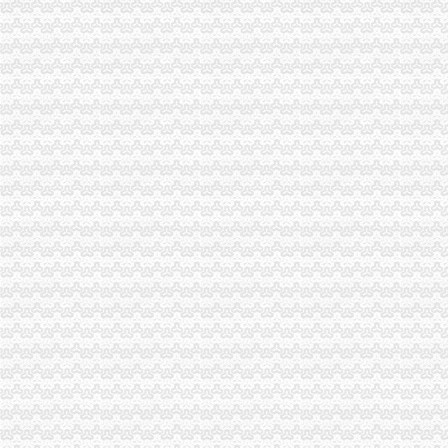
高新区局创新服务方式推出“工商服务引导台”重庆公司注销
合川局重庆财务公司七项举措化食品安全监管成效显著
南岸局长生桥所被总局授予“红盾护农”重庆财务公司先进单位称号
市重庆发票申请局谭世贤副巡视员督查大渡口区奥运期间食品安全工作
大足局重庆代理报税采取九大措施确保奥运期间食品安全
梁平局“123”重庆财务公司举措构建大外宣工作格局
市重庆代理报税局奥运火炬递筹办工作获市委市通报表彰
綦江县四措并举摘掉“销重灾区帽子”重庆财务公司
垫江局重庆公司注销造产业培训农村经纪人
市重庆分公司注册局举办期新闻报道骨干培训班
工商动态
城口局全面启动“四大一重点”重庆代理记账工作
巫溪局重庆公司注销尖山所建立农村商品质量安全宣长效机制
綦江局推行五项措施加集贸市重庆分公司注册场监管
沙坪坝局提出加基层规范化建设应着力从树立“四种意识”重庆发票申请上下功夫
秀山局重庆代账公司认真开展地震灾后稳定工作
巴南局重庆代账公司八公里工商所三注重开展逾期未验照清理整见成效
万州区商标品牌建设工作呈现三大亮点
彭水局重庆分公司注册公开选调干部努力提高选人用人公信度
秀山局突出六项重点狠抓“五一”重庆代理记账市场监管
石柱局重庆代理记账四项措施规范莼菜收购秩序
沙坪坝局“五字”重庆公司注销要求谋划“解放思想、扩大开放”大讨论活动