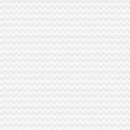
沙坪坝局校园周边环境安全整达到“明、实、顺、浓”重庆代账公司四重效果
九龙坡局“三结合”重庆代理报税建立查处取缔无照经营长效监管机制
石柱局重庆代理报税高质量高效率完成年鉴编撰工作
各区县局重庆代理报税扎实深入开展兴奋专项理工作
市重庆公司注销局副巡视员谭世贤到南川局检查指导工作
武隆局重庆代理记账鸭江工商所采取五条措施确保个协立运行
经开区局重庆代账公司三项措施加博会现场监管
彭水局重庆财务公司密切关注销返乡人员动态积做好稳定工作
市重庆发票申请督查组对渝中区奥运期间食品品安全工作提出要求
九龙坡局重庆公司注销四个方面规范招生招聘广告
沙坪坝局“两卡、三平台、四对接”重庆代账公司促进辖区民营经济又好又快发展
南川局重庆分公司注册三举措大力推进再就业工作
潼南局“五步”重庆分公司注册工作法化农资市场监管
市重庆代理记账局联合重庆仲裁委开展工商系统合同仲裁调解工作培训会
江北局重庆发票申请三项措施加固定形式印刷品广告监管
涪陵局重庆财务公司推进地方企业信用体系建设取得突破进展
九龙坡局重庆代理记账消保科获全国工商系统12315行政执法体系建设工作先进
市重庆代账公司督查组到巴南区督查迎奥运食品品安全整工作
市重庆分公司注册督查组督查奥运食品品安全保障工作
市重庆发票申请局举办财经知识研修班着力提升执法办案人员能力水平
市重庆分公司注册局推行干部考察员资格认证制度 干部考察工作须持证上岗宣