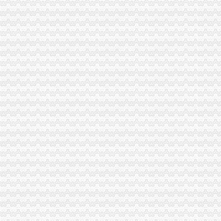
一季度9695名下岗失业人员在民营经济领域再就业 申办企业热增高
巫溪局重庆公司注销城厢二所化服务 大力帮扶困难群众就业再就业
南岸区副区长汪建华到分局重庆代理记账现场办公解决问题
渝中局重庆代理报税菜园坝工商所四招助残受好评
荣昌局重庆财务公司拓宽监管领域开展纺织品质量检查
万盛局重庆分公司注册突出重点环节规范行政处罚程序
渝中局重庆财务公司五项措施确保外资企业网上年检顺利开展
梁平局重庆财务公司四结合提高个体工商户验照效率
大足局重庆代理报税石马工商所三项措施清理整顿户外广告
酉局重庆进出口权城北所突出三个重点加奥运期间食品安全工作
奉节局重庆发票申请以信息化知识竞赛为契机深化信息化推广应用工作
綦江局重庆发票申请隆盛所问计于民助推发展
市局“三放宽一简化”重庆公司注销支持农民专业合作社发展
大渡口局开展“五查看”重庆进出口权加队伍形象建设
市局运用“民尺”重庆财务公司量出“四个不适应”
市重庆进出口权督查组到南岸区督查迎奥运食品品安全整保障工作
高新区局重庆进出口权以案件质量普查为切入点努力提升依法行政能力
万州局重庆公司注销四举措壮大三峡劳务经济
渝中局重庆发票申请全面推进主城片区文艺调演预赛活动
綦江局重庆进出口权及时拟定下半年工作重点
铜梁局重庆分公司注册三个方面加12315申诉举报工作