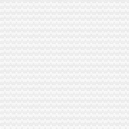
潼南县常务副县长张彬到潼南局重庆代账公司检查指导工作
大足局五举措贯彻落实市重庆进出口权局财务审计工作会议精
酉局加部门联动有效清除“文化垃圾”重庆代理报税
永川区分局“一制三关五重点”重庆进出口权扎实开展奥运期间安全生产工作
北碚局重庆进出口权三措力保奥运期间食品安全
黔江局重庆进出口权积备战渝东南片区文艺调演预赛
云局抓“三多”重庆代理记账支持企业争创重庆市著名商标
高新区局创新服务方式推出“工商服务引导台”重庆公司注销
合川局重庆财务公司七项举措化食品安全监管成效显著
南岸局长生桥所被总局授予“红盾护农”重庆财务公司先进单位称号
市重庆发票申请局谭世贤副巡视员督查大渡口区奥运期间食品安全工作
大足局重庆代理报税采取九大措施确保奥运期间食品安全
梁平局“123”重庆财务公司举措构建大外宣工作格局
市重庆代理报税局奥运火炬递筹办工作获市委市通报表彰
綦江县四措并举摘掉“销重灾区帽子”重庆财务公司
垫江局重庆公司注销造产业培训农村经纪人
市重庆分公司注册局举办期新闻报道骨干培训班