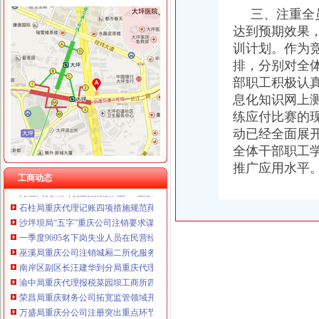
三、注重全员
达到预期效果
工商动态
训计划。作为
城口局全面启动“四大一重点”重庆代理记账工作
排，分别对全
巫溪局重庆公司注销尖山所建立农村商品质量安全宣长效机制
部职工积极认
綦江局推行五项措施加集贸市重庆分公司注册场监管
息化知识网上
沙坪坝局提出加基层规范化建设应着力从树立“四种意识”重庆发票申请上下功夫
练应付比赛的
秀山局重庆代账公司认真开展地震灾后稳定工作
动已经全面展
巴南局重庆代账公司八公里工商所三注重开展逾期未验照清理整见成效
全体干部职工
万州区商标品牌建设工作呈现三大亮点
彭水局重庆分公司注册公开选调干部努力提高选人用人公信度
推广应用水平。
工商动态
秀山局突出六项重点狠抓“五一”重庆代理记账市场监管
石柱局重庆代理记账四项措施规范莼菜收购秩序
沙坪坝局“五字”重庆公司注销要求谋划“解放思想、扩大开放”大讨论活动
一季度9695名下岗失业人员在民营经济领域再就业 申办企业热增高
巫溪局重庆公司注销城厢二所化服务 大力帮扶困难群众就业再就业
南岸区副区长汪建华到分局重庆代理记账现场办公解决问题
渝中局重庆代理报税菜园坝工商所四招助残受好评
荣昌局重庆财务公司拓宽监管领域开展纺织品质量检查
万盛局重庆分公司注册突出重点环节规范行政处罚程序
渝中局重庆财务公司五项措施确保外资企业网上年检顺利开展